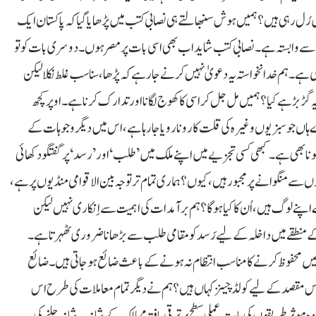
میں رُل رہی ہیں؟ ہمیں ہوش سنبھالتے ہی نصابی کتب میں پڑھایا گیا کہ پاکستان ایک
ے وابستہ ہے۔نصابی کتب شاید اب بھی اسی بات پر مصر ہوں۔ دوسری بات کو تو
ے۔ہم خدا نخواستہ یہ دعویٰ نہیں کرنے جارہے کہ پڑھا، سنا سب غلط نکلا لیکن
ڑ بڑ ہے کیا؟ ہمیں مل جل کر اسی کا کھوج لگانا اور تدارک کرنا ہے۔اوپر کچھ
ہاں جو سبزیوں وغیرہ کی قلت کا رونا رویا جا رہا ہے، اس میں دیگر وجوہات کے
بھی ہے۔کبھی کسی تجزیے میں اپنے ملک میں ’طلب‘ اور’ رسد‘ پر گفتگو دکھائی
 منگوانے پر مجبورہیں، کیوں؟ ہماری تمام تر توجہ بین الاقوامی منڈیوں پر ہے،
نے لوگ ہیں، اُن کا کیا ہو گا؟ ہم برآمدات کی اہمیت سے اِنکاری نہیں لیکن
ے منطقے میں داخلہ کے لیے رَسد کو مقامی طلب سے بڑھانا ضروری ٹھہرتا ہے۔
اکھ ٹن پھل اور 30 لاکھ ٹن سبزیاں انھیں محفوظ کرنے کا مناسب انتظام نہ ہونے کے باعث ضائع ہو جاتی ہیں۔ضائع
؟ اِس مقصد کے لیے کولڈ چینز کہاں ہیں؟ ہم نے دیگر تمام معاملات کی طرح اس
وثر طریقوں کی بابت عملی سطح پر ترقی یافتہ ممالک کے شانہ بہ شانہ چلنے کی