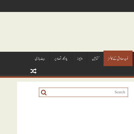
نويد صادق کے کالمز
کتابيں
وڈيوز
يادگار تصاوير
بیت بازی