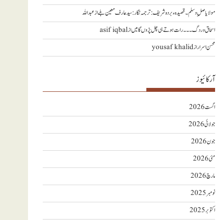
مولا یا صلِ وسلم ۔قصیدہ ء بردہ شریف: ترجمہ نگار : سید عارف معین بلے
از
عبداللہ
اسحاق وردگ ۔۔۔ رات ہوتے ہی چل پڑوں گا میں
از
asif iqbal
محسن اسرار
از
yousaf khalid
آرکائیوز
اگست 2026
جولائی 2026
جون 2026
مئی 2026
مارچ 2026
نومبر 2025
اکتوبر 2025