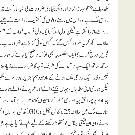
لکھ رہا ہے؟ آلو، پیاز ، ٹماٹر اور دیگر بنیادی ضرورت کی اشیاءمارکیٹ 
زرعی ملک ہے اور اس میں رہنے والوں کی اکثریت زراعت کے پیشے س
درست مانا جا سکتا ہے لیکن اول الذکر ایک دل فریب خواب کے جیسی ہ
حالات دیکھ کر یہ ضرور کہیں گے کہ کہیں کوئی گڑبڑ ہے ضرور۔ اب یہ گ
خبریں درج کرنے کا ایک مقصد یہ بھی تھا کہ واضح کیا جائے کہ ہمارے 
ساتھ ساتھ ایک وجہ برآمدات کی طرف توجہ کا ضرورت سے زیادہ ہونا 
نہیں دی۔ ایک زرعی ملک ہونے کے باوجود ہم سبزیاں دوسرے ملکوں سے
لیکن ہماری اپنی منڈیاں، جہاں بیچنے والے اور خریدنے والے ہمارے اپ
پیداوار پر پہلا حق پیداواری خطے کے باسیوں کا ہوتاہے۔ برآمدات ک
ہمارے ملک میں سالانہ 25 ل
ہونے والی ان قیمتی اجناس کو محفوظ رکھنے کے لیے ہم نے کیا کِیا ہے
طرف بھی کبھی توجہ نہیں ۔ ہمارے ہاں کاشت کاری کے جدید اور زیادہ م