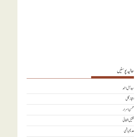
حالیہ پوسٹیں
سید آلِ احمد
اعجاز گل
محسن اسرار
قتیل شفائی
عدیم ہاشمی