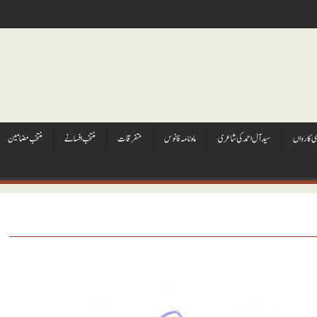
ہی کارواں
سيد آل احمد کی شاعری
ماہ نامہ فانوس
متفرقات
منتخب افسانے
منتخب مضامين