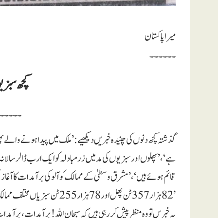
میرا پاکستان
۔۔۔۔۔۔
کچھ سبز
۔۔۔۔۔
گذشتہ کچھ دنوں کی چنیدہ خبریں دیکھیے: ’ملک میں پیدا ہونے والے پھلو
ہے‘، ’پھلوں اور سبزیوں کی مد میں زرمبادلہ کو ایک ارب ڈالر سالانہ تک
’ 82ہزار357ٹن پھل اور 78ہزار255ٹن سبزیاں مختلف ممالک کو برآمد کی گئیں۔‘
یہ خبریں تو وہ منظر پیش کر رہی ہیں کہ سبحان اللہ! برآمدات، برآمد