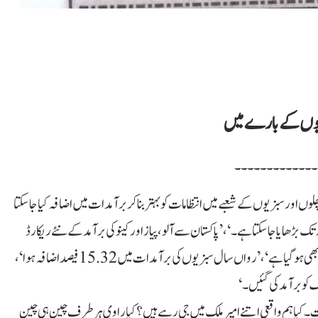
یوں کے بارے میں
۔۔۔۔۔۔۔۔۔۔۔۔۔
ں اور سبزیوں کے شعبے میں انتظامات کو بہتر بنا کر برآمدات میں اضافہ کیا جا سکتا
 بڑھایا جا سکتا ہے۔‘، ’پاکستان سے آلو، پیاز اور کینو کی برآمد کے نئے ریکارڈ
قائم ہوئے ہیں‘، ’مشرق وسطیٰ کے ممالک کو آلو کی برآمدات کا آغاز بھی ہو گیا ہے‘، ’ رواں سال سبزیوں کی برآمدات میں 15.32فیصد اضافہ ہوا‘،
ات۔ کیا ہم واقعی اتنے امیر ملک میں جی رہے ہیں؟ کیا راوی ہر طرف چین ہی چین