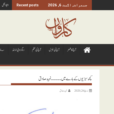
Ski
اعجاز گل
جمعرات, اگست 6, 2026
Recent posts
t
conten
آج کا شعر
آج کی غزل
آج کی نظم
ديگر ادبی جرائد
سہ ما
کچھ سبزیوں کے بارے میں ۔۔۔۔۔ نوید صادق
مارچ 26, 2020
نويد صادق