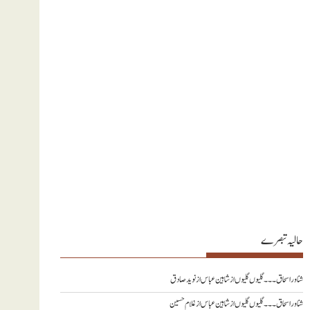
حالیہ تبصرے
شناور اسحاق ۔۔۔ گلیوں گلیوں از شاہین عباس
از
نويد صادق
شناور اسحاق ۔۔۔ گلیوں گلیوں از شاہین عباس
از
غلام حسین