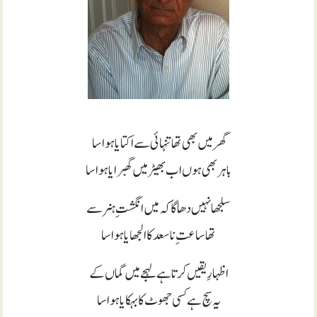
گھر میں بھی تھا تنہائی سے اکتایا ہوا سا
باہر بھی ہوں اب بھیڑ میں گھبرایا ہوا سا
سلجھا نہیں دھاگا کہ میں
انگشتِ ہنر سے
تھا ساعت ِ نا سعد کا الجھایا ہوا سا
اظہارِ یقیں کرتا ہے لہجے میں گماں کے
یہ سچ ہے کسی جھوٹ کا بہکایا ہوا سا