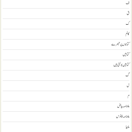
ف
ق
ک
کالم
کتابوں پر تبصرے
کتابيں
کتابیں بولتی ہیں
گ
ل
م
ماہ نامہ بیاض
ماہ نامہ فانوس
ماہیا