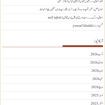
شناور اسحاق ۔۔۔ گلیوں گلیوں از شاہین عباس
از
غلام حسین
مولا یا صلِ وسلم ۔قصیدہ ء بردہ شریف: ترجمہ نگار : سید عارف معین بلے
از
عبداللہ
اسحاق وردگ ۔۔۔ رات ہوتے ہی چل پڑوں گا میں
از
asif iqbal
محسن اسرار
از
yousaf khalid
آرکائیوز
اگست 2026
جولائی 2026
جون 2026
مئی 2026
مارچ 2026
نومبر 2025
اکتوبر 2025