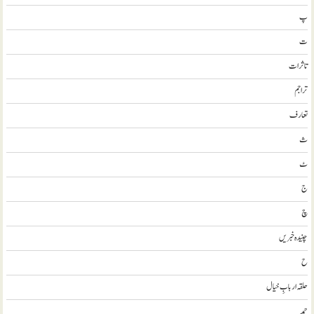
پ
ت
تاثرات
تراجم
تعارف
ث
ٹ
ج
چ
چنیدہ خبریں
ح
حلقہ اربابِ خیال
حمد