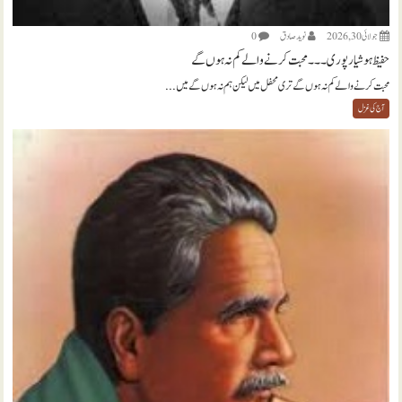
جولائی 30, 2026
نويد صادق
0
حفیظ ہوشیارپوری ۔۔۔ محبت کرنے والے کم نہ ہوں گے
محبت کرنے والے کم نہ ہوں گے تری محفل میں لیکن ہم نہ ہوں گے میں...
آج کی غزل