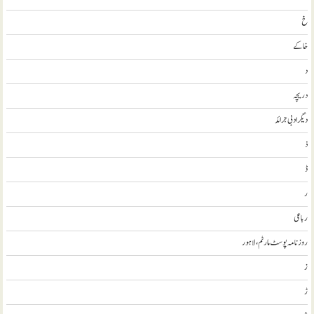
خ
خاکے
د
دریچہ
ديگر ادبی جرائد
ذ
ڈ
ر
رباعی
روزنامہ پوسٹ مارٹم، لاہور
ز
ڑ