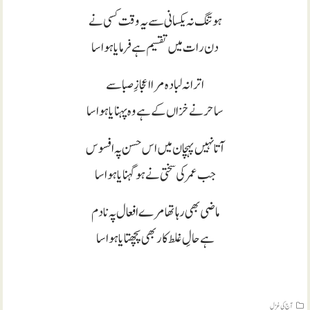
ہو تنگ نہ یکسانی سے یہ وقت کسی نے
دن رات میں تقسیم ہے فرمایا ہوا سا
اترا نہ لبادہ مرا اعجازِ صبا سے
ساحر نے خزاں کے ہے وہ پہنایا ہوا سا
آتا نہیں پہچان میں اس حسن پہ افسوس
جب عمر کی سختی نے ہو گہنایا ہوا سا
ماضی بھی رہا تھامرے افعال پہ نادم
ہے حالِ غلط کار بھی پچھتایا ہوا سا
آج کی غزل