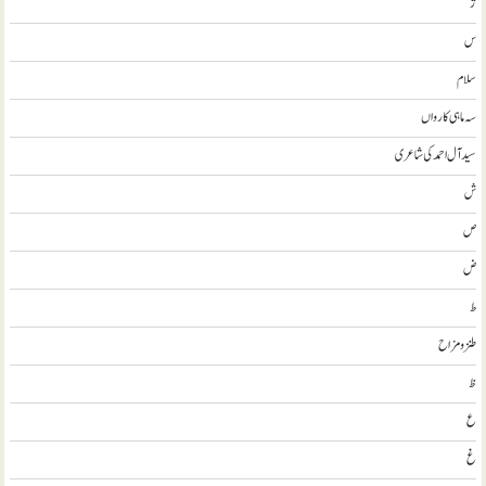
ژ
س
سلام
سہ ماہی کارواں
سيد آل احمد کی شاعری
ش
ص
ض
ط
طنز و مزاح
ظ
ع
غ