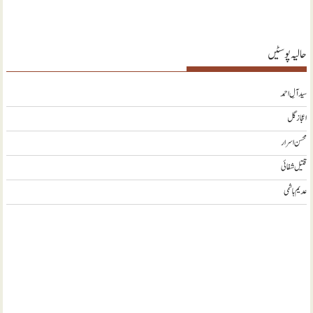
حالیہ پوسٹیں
سید آلِ احمد
اعجاز گل
محسن اسرار
قتیل شفائی
عدیم ہاشمی