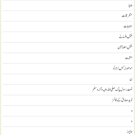
ماہیا
متفرقات
مناجات
منتخب افسانے
منتخب مضامين
منقبت
موصولہ کتب / جراٗد
ن
نعت رسول پاک صلی اللہ علیہ و آلہ وسلم
نويد صادق کے کالمز
ہ
و
وڈيوز