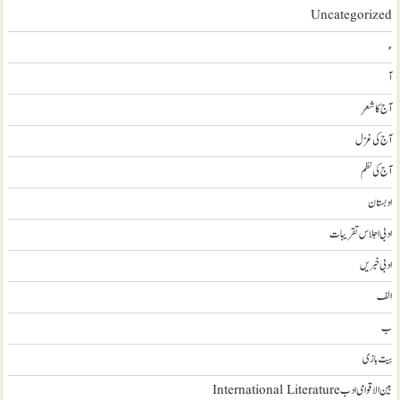
Uncategorized
ء
آ
آج کا شعر
آج کی غزل
آج کی نظم
ادبستان
ادبی اجلاس تقریبات
ادبی خبریں
الف
ب
بیت بازی
بین الاقوامی ادب International Literature