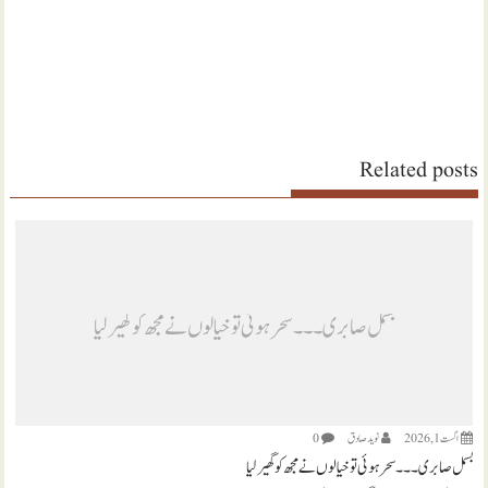
Related posts
بسمل صابری ۔۔۔ سحر ہوئی تو خیالوں نے مجھ کو گھیر لیا
اگست 1, 2026
نويد صادق
0
بسمل صابری ۔۔۔ سحر ہوئی تو خیالوں نے مجھ کو گھیر لیا