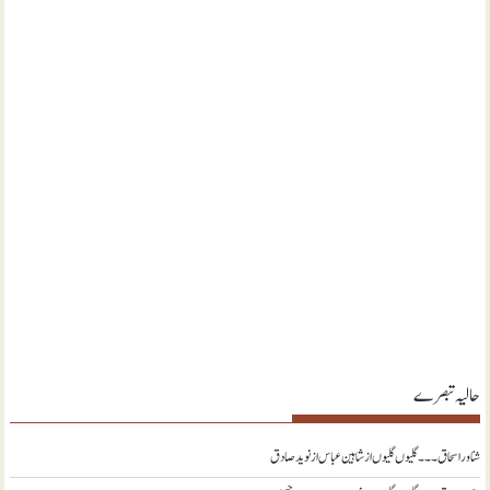
حالیہ تبصرے
شناور اسحاق ۔۔۔ گلیوں گلیوں از شاہین عباس
از
نويد صادق