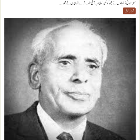
سحر ہوئی تو خیالوں نے مجھ کو گھیر لیا جب آئی شب ترے خوابوں نے مجھ...
آج کی غزل