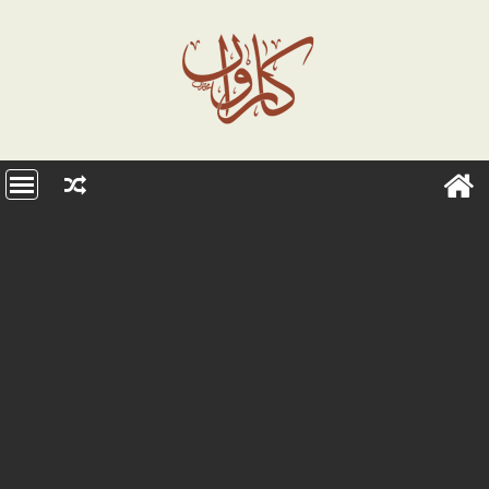
Ski
t
conten