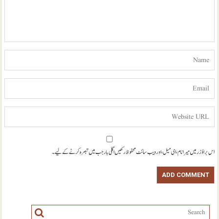
اس براؤزر میں میرا نام، ای میل، اور ویب سائٹ محفوظ رکھیں اگلی بار جب میں تبصرہ کرنے کےلیے۔