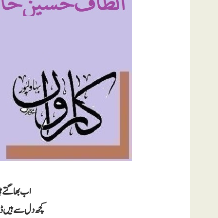
اب بھاگتے ہ
کچھ دل سے ہیں 