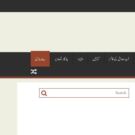
نويد صادق کے کالمز
کتابيں
وڈيوز
يادگار تصاوير
بیت بازی