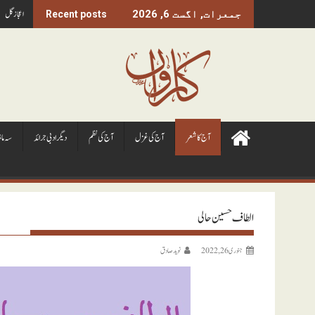
Ski
اعجاز گل
جمعرات, اگست 6, 2026
Recent posts
t
conten
آج کا شعر
آج کی غزل
آج کی نظم
ديگر ادبی جرائد
سہ ما
الطاف حسین حالی
جنوری 26, 2022
نويد صادق