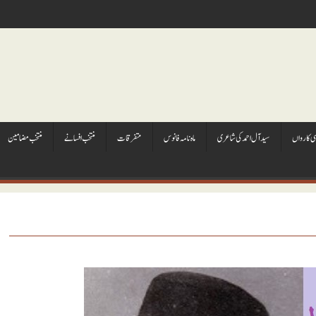
ہی کارواں
سيد آل احمد کی شاعری
ماہ نامہ فانوس
متفرقات
منتخب افسانے
منتخب مضامين