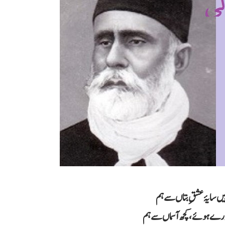
یں سایۂ عشقِ بتاں سے ہم
ڈرے ہوئے، کچھ آسماں سے ہم