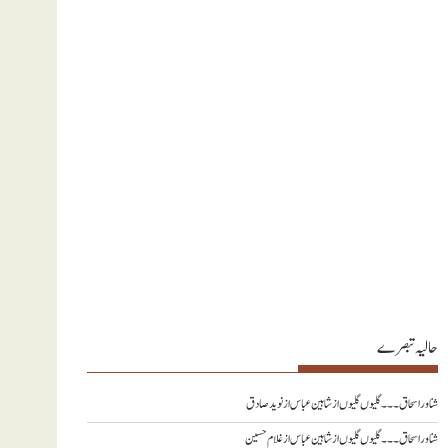
حالیہ تبصرے
شناور اسحاق ۔۔۔ گلیوں گلیوں از شاہین عباس
از
نويد صادق
شناور اسحاق ۔۔۔ گلیوں گلیوں از شاہین عباس
از
غلام حسین