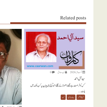
Related posts
اگست 3, 2026
نويد صادق
0
سید آلِ احمد
کس کو فرصت ہے مجھے ڈھونڈنے نکلے احمدؔ اپنی ہی چاپ پہ کب تک میں
پلٹ...
آج کا شعر
بیت بازی
ک