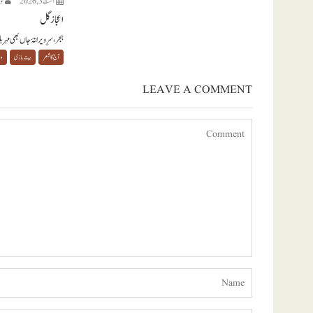
اگست 3, 2026
نو
اعجاز گل
ہجر، سرِ ویرانۂ جاں بھی مہر
آج کا شعر
بیت بازی
ہ
LEAVE A COMMENT