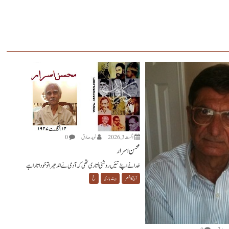
اگست 3, 2026
نويد صادق
0
محسن اسرار
خدا نے اپنے تئیں روشنی اُتاری تھی کہ آدمی نے اندھیرا تو خود اتارا ہے
آج کا شعر
بیت بازی
خ