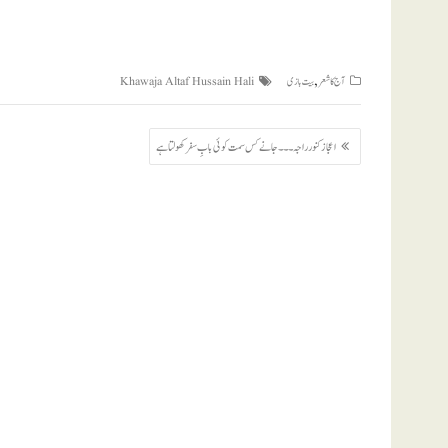
,
آج کا شعر
بیت بازی
Khawaja Altaf Hussain Hali
پوسٹوں
اعجاز کنور راجہ ۔۔۔ جانے کس سمت کوئی بابِ سفر کھولتا ہے
کی
نیویگیشن