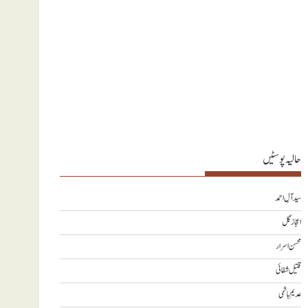
حالیہ پوسٹیں
سید آلِ احمد
اعجاز گل
محسن اسرار
قتیل شفائی
عدیم ہاشمی