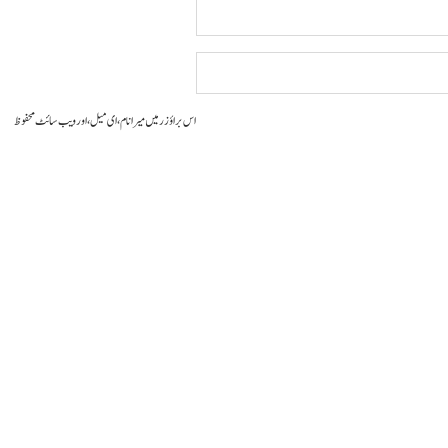
اس براؤزر میں میرا نام، ای میل، اور ویب سائٹ محفوظ