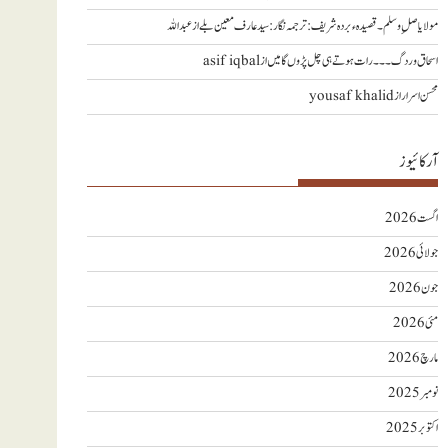
مولا یا صلِ وسلم ۔قصیدہ ء بردہ شریف: ترجمہ نگار : سید عارف معین بلے
از
عبداللہ
اسحاق وردگ ۔۔۔ رات ہوتے ہی چل پڑوں گا میں
از
asif iqbal
محسن اسرار
از
yousaf khalid
آرکائیوز
اگست 2026
جولائی 2026
جون 2026
مئی 2026
مارچ 2026
نومبر 2025
اکتوبر 2025