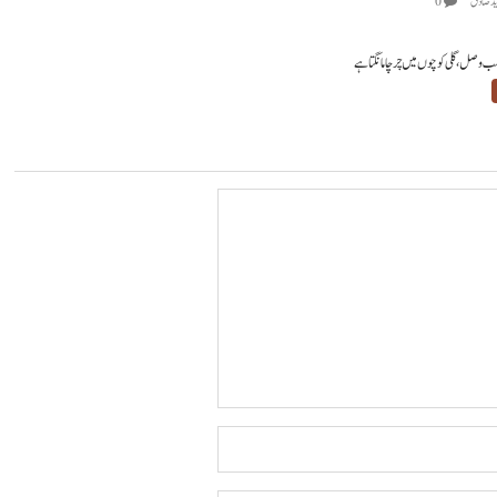
يد صادق
0
 بلب وصل، گلی کوچوں میں چرچا مانگتا ہے