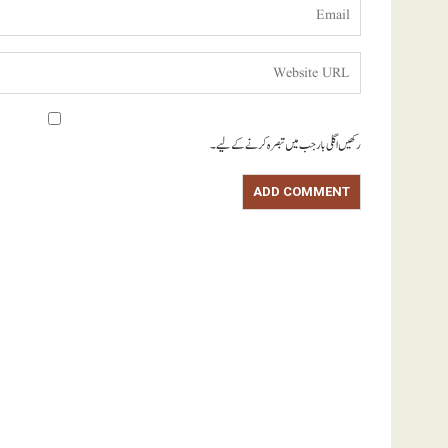
رکھیں اگلی بار جب میں تبصرہ کرنے کےلیے۔