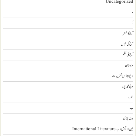
Uncategorized
ء
آ
آج کا شعر
آج کی غزل
آج کی نظم
ادبستان
ادبی اجلاس تقریبات
ادبی خبریں
الف
ب
بیت بازی
بین الاقوامی ادب International Literature