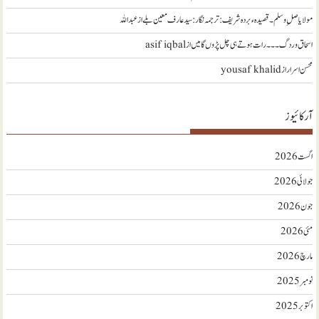
مولا یا صلِ وسلم ۔قصیدہ ء بردہ شریف: ترجمہ نگار : سید عارف معین بلے
از
عبداللہ
اسحاق وردگ ۔۔۔ رات ہوتے ہی چل پڑوں گا میں
از
asif iqbal
محسن اسرار
از
yousaf khalid
آرکائیوز
اگست 2026
جولائی 2026
جون 2026
مئی 2026
مارچ 2026
نومبر 2025
اکتوبر 2025