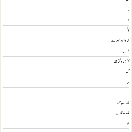
ق
ک
کالم
کتابوں پر تبصرے
کتابيں
کتابیں بولتی ہیں
گ
ل
م
ماہ نامہ بیاض
ماہ نامہ فانوس
ماہیا