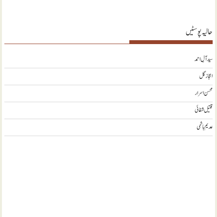
حالیہ پوسٹیں
سید آلِ احمد
اعجاز گل
محسن اسرار
قتیل شفائی
عدیم ہاشمی