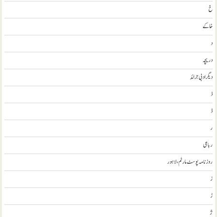
خ
خاکے
د
دریچہ
ديگر ادبی جرائد
ذ
ڈ
ر
رباعی
روزنامہ پوسٹ مارٹم، لاہور
ز
ڑ
ژ