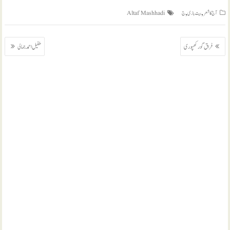
,
,
آج کا شعر
بیت بازی
ج
Altaf Mashhadi
پوسٹوں
فراق گورکھپوری
طفیل احمد جمالی
کی
نیویگیشن