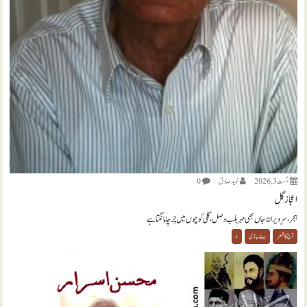
اگست 3, 2026
نويد صادق
0
اعجاز گل
ہجر، سرِ ویرانۂ جاں بھی مہر بلب وصل، گلی کوچوں میں چرچا مانگتا ہے
آج کا شعر
بیت بازی
ہ