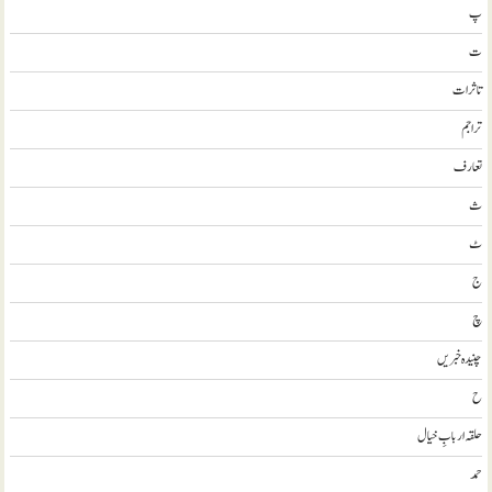
پ
ت
تاثرات
تراجم
تعارف
ث
ٹ
ج
چ
چنیدہ خبریں
ح
حلقہ اربابِ خیال
حمد