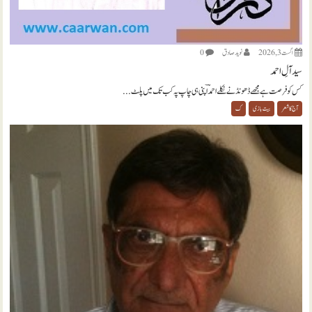
اگست 3, 2026
نويد صادق
0
سید آلِ احمد
کس کو فرصت ہے مجھے ڈھونڈنے نکلے احمدؔ اپنی ہی چاپ پہ کب تک میں پلٹ...
آج کا شعر
بیت بازی
ک