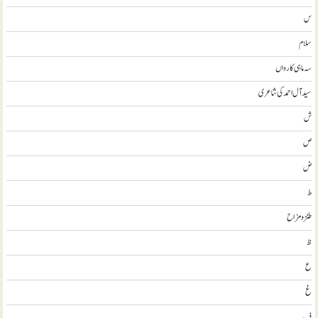
س
سلام
سہ ماہی کارواں
سيد آل احمد کی شاعری
ش
ص
ض
ط
طنز و مزاح
ظ
ع
غ
ف