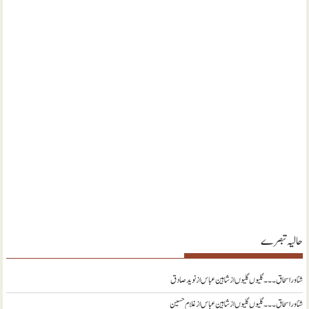
حالیہ تبصرے
شناور اسحاق ۔۔۔ گلیوں گلیوں از شاہین عباس
از
نويد صادق
شناور اسحاق ۔۔۔ گلیوں گلیوں از شاہین عباس
از
غلام حسین