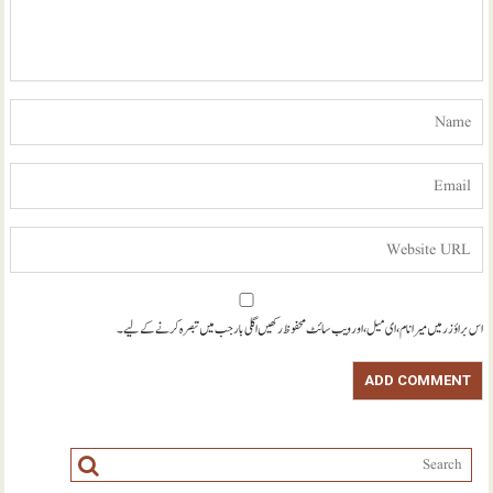
اس براؤزر میں میرا نام، ای میل، اور ویب سائٹ محفوظ رکھیں اگلی بار جب میں تبصرہ کرنے کےلیے۔