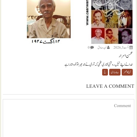
اگست 3, 2026
نويد صادق
0
محسن اسرار
خدا نے اپنے تئیں روشنی اُتاری تھی کہ آدمی نے اندھیرا تو خود اتارا ہے
آج کا شعر
بیت بازی
خ
LEAVE A COMMENT