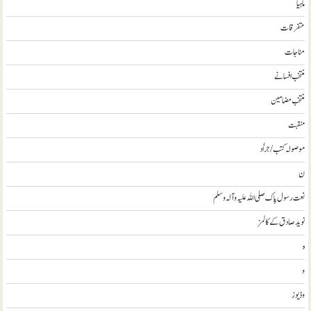
ماہیا
متفرقات
مناجات
منتخب افسانے
منتخب مضامين
منقبت
موصولہ کتب / جراٗد
ن
نعت رسول پاک صلی اللہ علیہ و آلہ وسلم
نويد صادق کے کالمز
ہ
و
وڈيوز