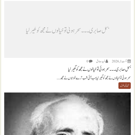
بسمل صابری ۔۔۔ سحر ہوئی تو خیالوں نے مجھ کو گھیر لیا
اگست 1, 2026
نويد صادق
0
بسمل صابری ۔۔۔ سحر ہوئی تو خیالوں نے مجھ کو گھیر لیا
سحر ہوئی تو خیالوں نے مجھ کو گھیر لیا جب آئی شب ترے خوابوں نے مجھ...
آج کی غزل