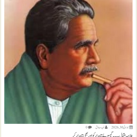
جولائی 30, 2026
نويد صادق
0
علامہ اقبال ۔۔۔ گیسوئے تابدار کو اور بھی تابدار کر