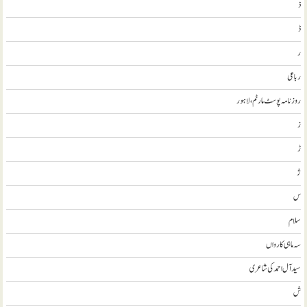
ذ
ڈ
ر
رباعی
روزنامہ پوسٹ مارٹم، لاہور
ز
ڑ
ژ
س
سلام
سہ ماہی کارواں
سيد آل احمد کی شاعری
ش