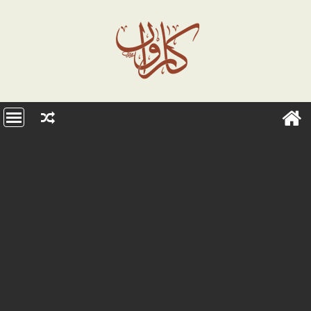
Ski
t
conten