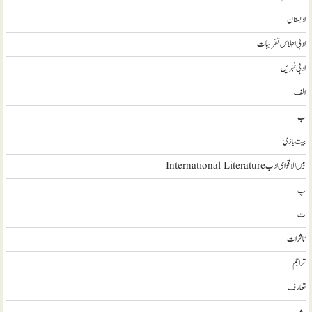
ادبستان
ادبی اجلاس تقریبات
ادبی خبریں
الف
ب
بیت بازی
بین الاقوامی ادب International Literature
پ
ت
تاثرات
تراجم
تعارف