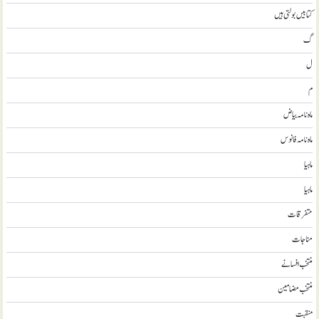
کتابیں بولتی ہیں
گ
ل
م
ماہ نامہ بیاض
ماہ نامہ فانوس
ماہیا
ماہیا
متفرقات
مناجات
منتخب افسانے
منتخب مضامين
منقبت