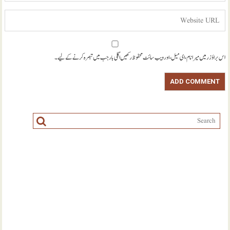
اس براؤزر میں میرا نام، ای میل، اور ویب سائٹ محفوظ رکھیں اگلی بار جب میں تبصرہ کرنے کےلیے۔