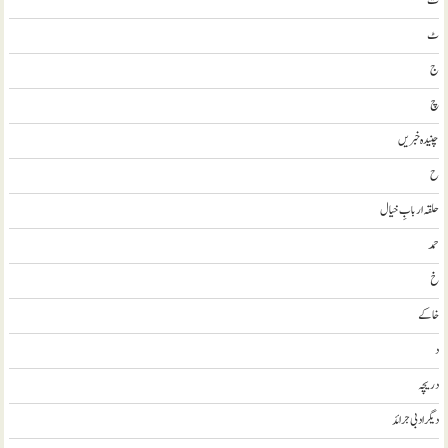
ث
ٹ
ج
چ
چنیدہ خبریں
ح
حلقہ اربابِ خیال
حمد
خ
خاکے
د
دریچہ
ديگر ادبی جرائد