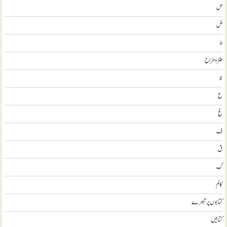
ص
ض
ط
طنز و مزاح
ظ
ع
غ
ف
ق
ک
کالم
کتابوں پر تبصرے
کتابيں