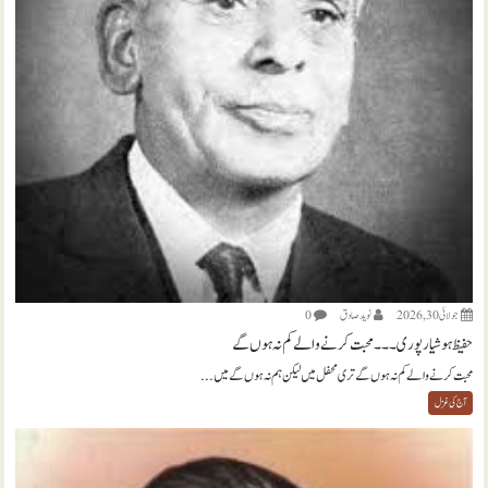
جولائی 30, 2026
نويد صادق
0
حفیظ ہوشیارپوری ۔۔۔ محبت کرنے والے کم نہ ہوں گے
محبت کرنے والے کم نہ ہوں گے تری محفل میں لیکن ہم نہ ہوں گے میں...
آج کی غزل