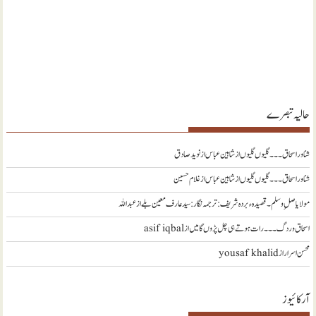
حالیہ تبصرے
شناور اسحاق ۔۔۔ گلیوں گلیوں از شاہین عباس
از
نويد صادق
شناور اسحاق ۔۔۔ گلیوں گلیوں از شاہین عباس
از
غلام حسین
مولا یا صلِ وسلم ۔قصیدہ ء بردہ شریف: ترجمہ نگار : سید عارف معین بلے
از
عبداللہ
اسحاق وردگ ۔۔۔ رات ہوتے ہی چل پڑوں گا میں
از
asif iqbal
محسن اسرار
از
yousaf khalid
آرکائیوز