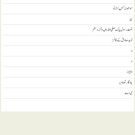
موصولہ کتب / جراٗد
ن
نعت رسول پاک صلی اللہ علیہ و آلہ وسلم
نويد صادق کے کالمز
ہ
و
وڈيوز
يادگار تصاوير
ی، ے