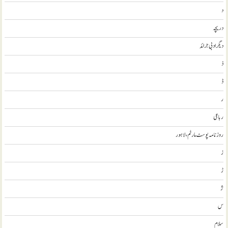
د
دریچہ
ديگر ادبی جرائد
ذ
ڈ
ر
رباعی
روزنامہ پوسٹ مارٹم، لاہور
ز
ڑ
ژ
س
سلام