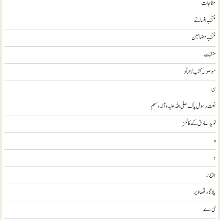
مناجات
منتخب افسانے
منتخب مضامين
منقبت
موصولہ کتب / جراٗد
ن
نعت رسول پاک صلی اللہ علیہ و آلہ وسلم
نويد صادق کے کالمز
ہ
و
وڈيوز
يادگار تصاوير
ی، ے