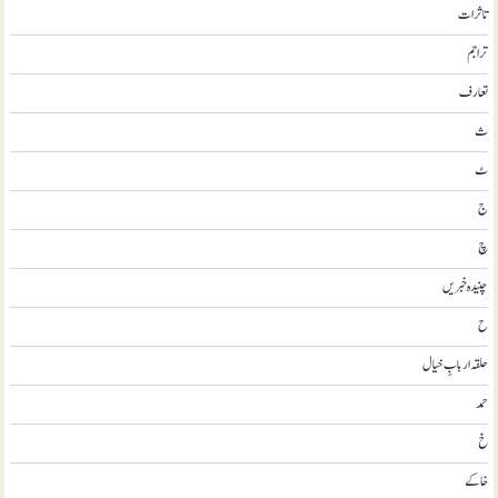
تاثرات
تراجم
تعارف
ث
ٹ
ج
چ
چنیدہ خبریں
ح
حلقہ اربابِ خیال
حمد
خ
خاکے