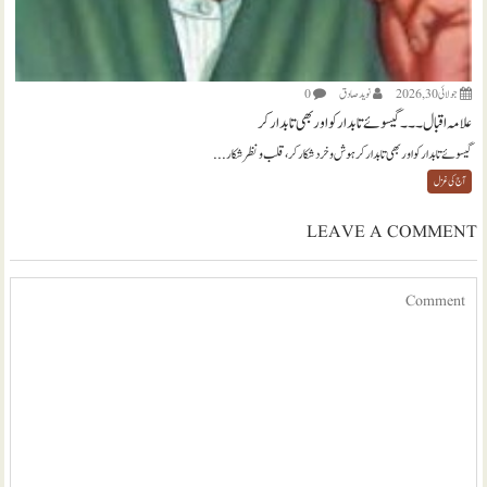
جولائی 30, 2026
نويد صادق
0
علامہ اقبال ۔۔۔ گیسوئے تابدار کو اور بھی تابدار کر
گیسوئے تابدار کو اور بھی تابدار کر ہوش و خرد شکار کر، قلب و نظر شکار...
آج کی غزل
LEAVE A COMMENT