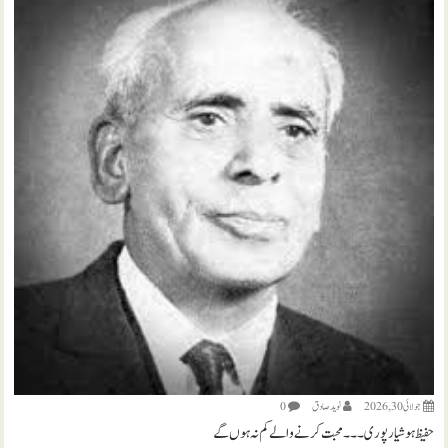
جولائی 30, 2026
نويد صادق
0
حفیظ ہوشیارپوری ۔۔۔ محبت کرنے والے کم نہ ہوں گے