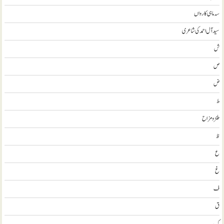
سہ ماہی کارواں
سيد آل احمد کی شاعری
ش
ص
ض
ط
طنز و مزاح
ظ
ع
غ
ف
ق
ک