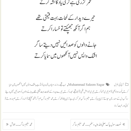
عمر گزری ہے تری یاد کا نشہ کرتے
تیرے دیدار کے لمحات بہت قیمتی تھے
ہم اگر آنکھ جھپکتے تو خسارا کرتے
جانے والوں کو صدائیں نہیں دیتے ساگر
اشک واپس نہیں آنکھوں میں سمایا کرتے
,
,
آج کی غزل
Muhammad Saleem Sagar
اب تجھے روز نہ سوچوں تو بدن ٹوٹتا ہے
اشک واپس نہیں آنکھوں میں سمایا
,
,
,
,
کرتے
تُو نہ ہوتا بھی تو ہم تیری تمنا کرتے
تیری خواہش تھی تو کہتا تجھے سجدہ کرتے
تیرے دیدار کے لمحات بہت قیمتی تھے
جانے والوں کو صدائیں نہیں دیتے
,
,
,
,
,
,
ساگر
دل کے مندر میں سجاتے تری پوجا کرتے
سلیم ساگر
عمر گزری ہے تری یاد کا نشہ کرتے
محمد سلیم ساگر
ہم اگر آنکھ جھپکتے تو خسارا کرتے
ہم نہ ہوتے تو
کوئی اور محبت کرتا
پوسٹوں
نعت رسول پاک صلی اللہ علیہ وسلم ۔۔۔ محمد سلیم ساگر
محمد سلیم ساگر ۔۔۔ تلاش
کی