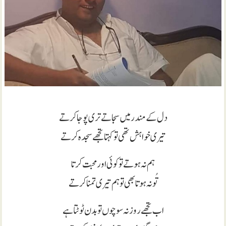
دل کے مندر میں سجاتے تری پوجا کرتے
تیری خواہش تھی تو کہتا تجھے سجدہ کرتے
ہم نہ ہوتے تو کوئی اور محبت کرتا
تُو نہ ہوتا بھی تو ہم تیری تمنا کرتے
اب تجھے روز نہ سوچوں تو بدن ٹوٹتا ہے