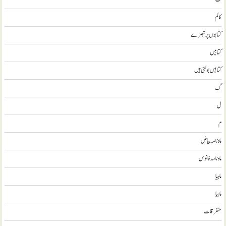
کالم
کتابوں پر تبصرے
کتابيں
کتابیں بولتی ہیں
گ
ل
م
ماہ نامہ بیاض
ماہ نامہ فانوس
ماہیا
ماہیا
متفرقات