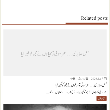
Related posts
بسمل صابری ۔۔۔ سحر ہوئی تو خیالوں نے مجھ کو گھیر لیا
اگست 1, 2026
نويد صادق
0
بسمل صابری ۔۔۔ سحر ہوئی تو خیالوں نے مجھ کو گھیر لیا
سحر ہوئی تو خیالوں نے مجھ کو گھیر لیا جب آئی شب ترے خوابوں نے مجھ...
آج کی غزل