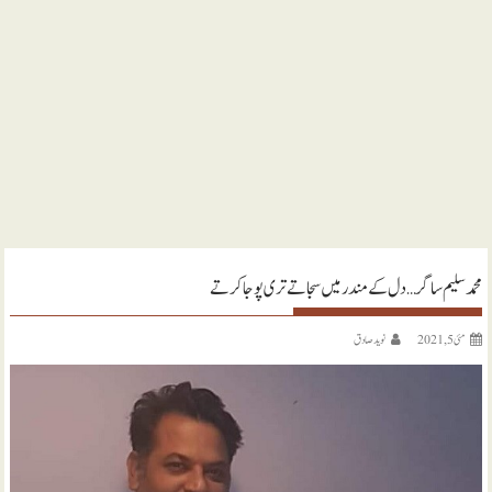
محمد سلیم ساگر … دل کے مندر میں سجاتے تری پوجا کرتے
مئی 5, 2021
نويد صادق