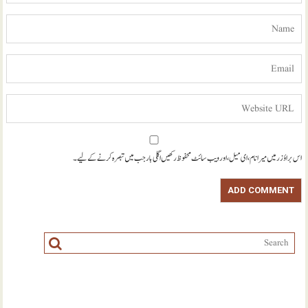
اس براؤزر میں میرا نام، ای میل، اور ویب سائٹ محفوظ رکھیں اگلی بار جب میں تبصرہ کرنے کےلیے۔