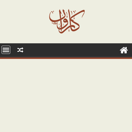
Ski
t
conten