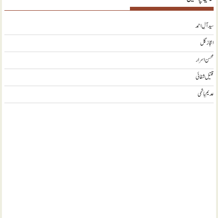
سید آلِ احمد
اعجاز گل
محسن اسرار
قتیل شفائی
عدیم ہاشمی