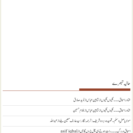
حالیہ تبصرے
شناور اسحاق ۔۔۔ گلیوں گلیوں از شاہین عباس
از
نويد صادق
شناور اسحاق ۔۔۔ گلیوں گلیوں از شاہین عباس
از
غلام حسین
مولا یا صلِ وسلم ۔قصیدہ ء بردہ شریف: ترجمہ نگار : سید عارف معین بلے
از
عبداللہ
اسحاق وردگ ۔۔۔ رات ہوتے ہی چل پڑوں گا میں
از
asif iqbal