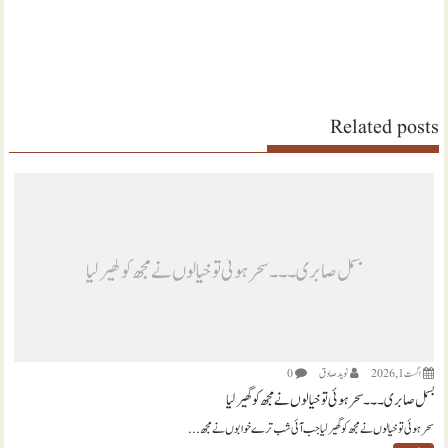
Related posts
بسمل صابری ۔۔۔ سحر ہوئی تو خیالوں نے مجھ کو گھیر لیا
اگست 1, 2026
نويد صادق
0
بسمل صابری ۔۔۔ سحر ہوئی تو خیالوں نے مجھ کو گھیر لیا
سحر ہوئی تو خیالوں نے مجھ کو گھیر لیا جب آئی شب ترے خوابوں نے مجھ...