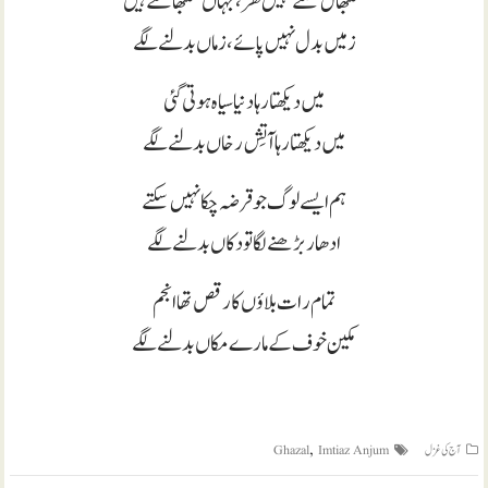
سنبھال سکتے نہیں گھر، جہاں سنبھالتے ہیں
زمیں بدل نہیں پائے ، زماں بدلنے لگے
میں دیکھتا رہا دنیا سیاہ ہوتی گئی
میں دیکھتا رہا آتِش رخاں بدلنے لگے
ہم ایسے لوگ جو قرضہ چکا نہیں سکتے
ادھار بڑھنے لگا تو دکاں بدلنے لگے
تمام رات بلاؤں کا رقص تھا انجم
مکین خوف کے مارے مکاں بدلنے لگے
,
آج کی غزل
Imtiaz Anjum
Ghazal