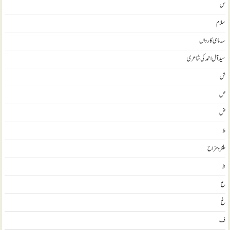
س
سلام
سہ ماہی کارواں
سيد آل احمد کی شاعری
ش
ص
ض
ط
طنز و مزاح
ظ
ع
غ
ف