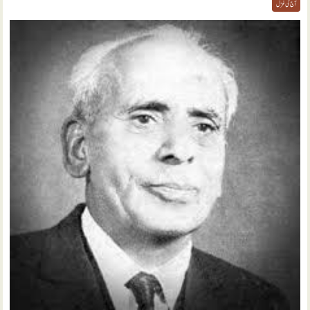
آج کی غزل