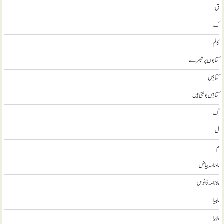
ق
ک
کالم
کتابوں پر تبصرے
کتابيں
کتابیں بولتی ہیں
گ
ل
م
ماہ نامہ بیاض
ماہ نامہ فانوس
ماہیا
ماہیا