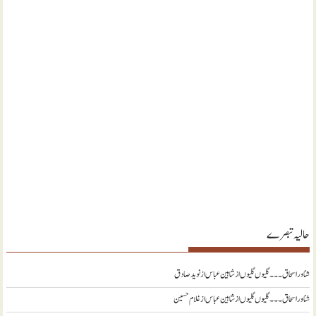
حالیہ تبصرے
شناور اسحاق ۔۔۔ گلیوں گلیوں از شاہین عباس
از
نويد صادق
شناور اسحاق ۔۔۔ گلیوں گلیوں از شاہین عباس
از
غلام حسین