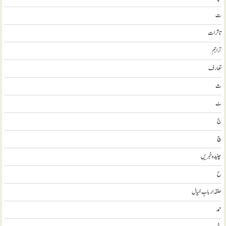
ت
تاثرات
تراجم
تعارف
ث
ٹ
ج
چ
چنیدہ خبریں
ح
حلقہ اربابِ خیال
حمد