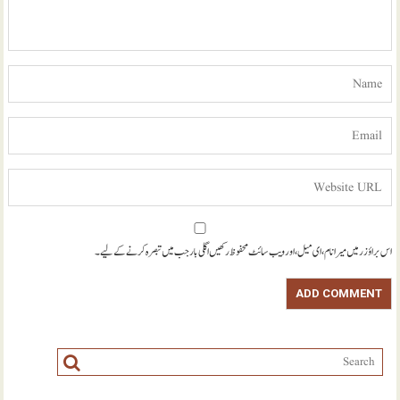
اس براؤزر میں میرا نام، ای میل، اور ویب سائٹ محفوظ رکھیں اگلی بار جب میں تبصرہ کرنے کےلیے۔