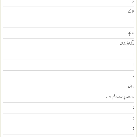
خ
خاکے
د
دریچہ
ديگر ادبی جرائد
ذ
ڈ
ر
رباعی
روزنامہ پوسٹ مارٹم، لاہور
ز
ڑ
ژ