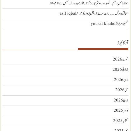
مولا یا صلِ وسلم ۔قصیدہ ء بردہ شریف: ترجمہ نگار : سید عارف معین بلے
از
عبداللہ
اسحاق وردگ ۔۔۔ رات ہوتے ہی چل پڑوں گا میں
از
asif iqbal
محسن اسرار
از
yousaf khalid
آرکائیوز
اگست 2026
جولائی 2026
جون 2026
مئی 2026
مارچ 2026
نومبر 2025
اکتوبر 2025