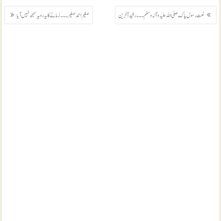
پوسٹوں
نعت رسول پاک صلی اللہ علیہ و آلہ وسلم ۔۔۔ رشید آفرین
صغیر احمد صغیر ۔۔۔ زمانے کا یہ رویہ سمجھ نہیں آیا
کی
نیویگیشن