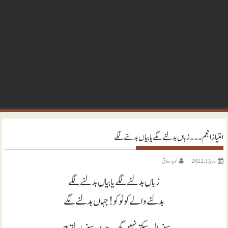
امتیاز انجم ۔۔۔ زباں بدلنے لگے یا بیاں بدلنے لگے
مارچ 1, 2022
نويد صادق
زباں بدلنے لگے یا بیاں بدلنے لگے
بدلنے والے کو ٹوکو! جہاں بدلنے لگے