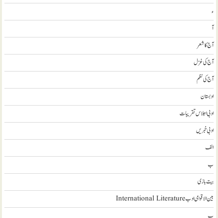
ء
آ
آج کا شعر
آج کی غزل
آج کی نظم
ادبستان
ادبی اجلاس تقریبات
ادبی خبریں
الف
ب
بیت بازی
بین الاقوامی ادب International Literature
پ