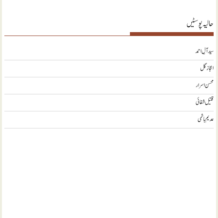
حالیہ پوسٹیں
سید آلِ احمد
اعجاز گل
محسن اسرار
قتیل شفائی
عدیم ہاشمی