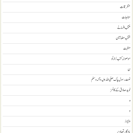
متفرقات
مناجات
منتخب افسانے
منتخب مضامين
منقبت
موصولہ کتب / جراٗد
ن
نعت رسول پاک صلی اللہ علیہ و آلہ وسلم
نويد صادق کے کالمز
ہ
و
وڈيوز
يادگار تصاوير