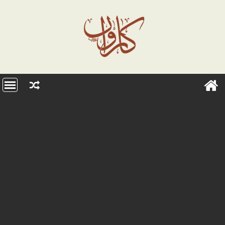
Ski
t
conten