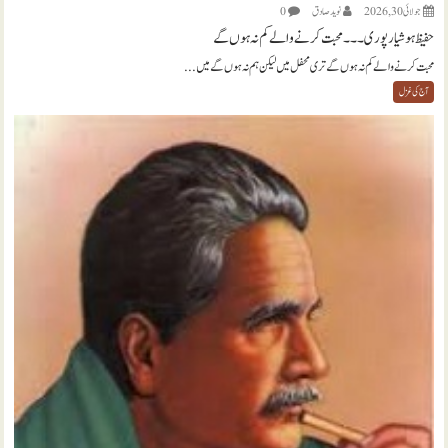
جولائی 30, 2026
نويد صادق
0
حفیظ ہوشیارپوری ۔۔۔ محبت کرنے والے کم نہ ہوں گے
محبت کرنے والے کم نہ ہوں گے تری محفل میں لیکن ہم نہ ہوں گے میں...
آج کی غزل