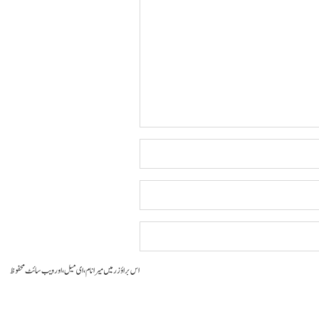
اس براؤزر میں میرا نام، ای میل، اور ویب سائٹ محفوظ