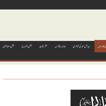
ہی کارواں
سيد آل احمد کی شاعری
ماہ نامہ فانوس
متفرقات
منتخب افسانے
منتخب مضامين