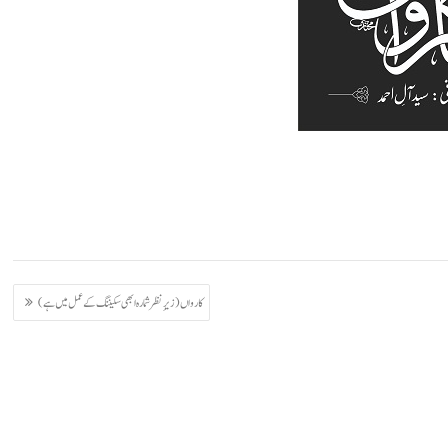
کارواں (زیرِ نظر شمارہ ابھی سکیننگ کے عمل میں ہے)