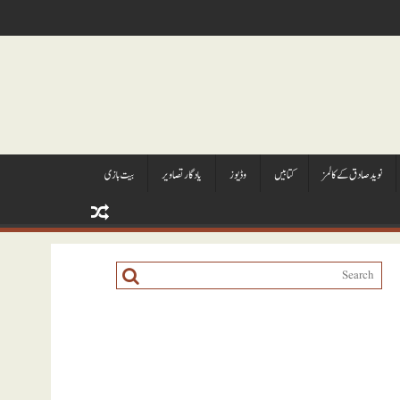
نويد صادق کے کالمز
کتابيں
وڈيوز
يادگار تصاوير
بیت بازی