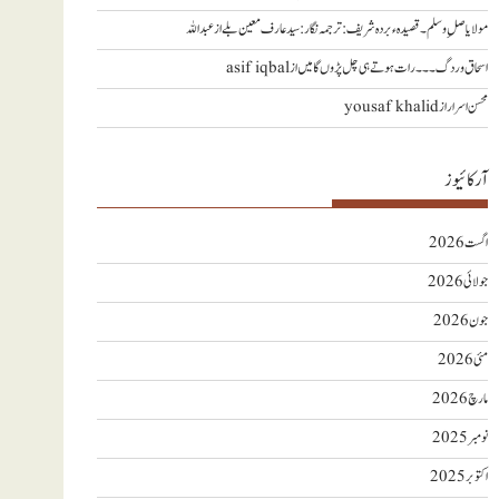
مولا یا صلِ وسلم ۔قصیدہ ء بردہ شریف: ترجمہ نگار : سید عارف معین بلے
از
عبداللہ
اسحاق وردگ ۔۔۔ رات ہوتے ہی چل پڑوں گا میں
از
asif iqbal
محسن اسرار
از
yousaf khalid
آرکائیوز
اگست 2026
جولائی 2026
جون 2026
مئی 2026
مارچ 2026
نومبر 2025
اکتوبر 2025