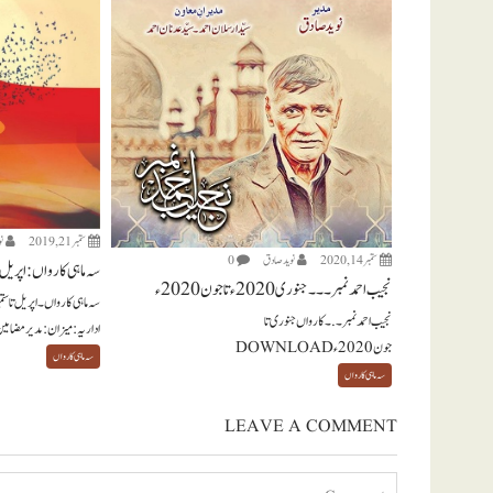
ستمبر 21, 2019
ن
ستمبر 14, 2020
نويد صادق
0
سہ ماہی کارواں: اپریل تا ستمب
نجیب احمد نمبر ۔۔۔ جنوری 2020ء تا جون 2020ء
نجیب احمد نمبر ۔.۔ کارواں جنوری تا
اداریہ: میزان: مدیر مضامی
جون 2020ء DOWNLOAD
سہ ماہی کارواں
سہ ماہی کارواں
LEAVE A COMMENT