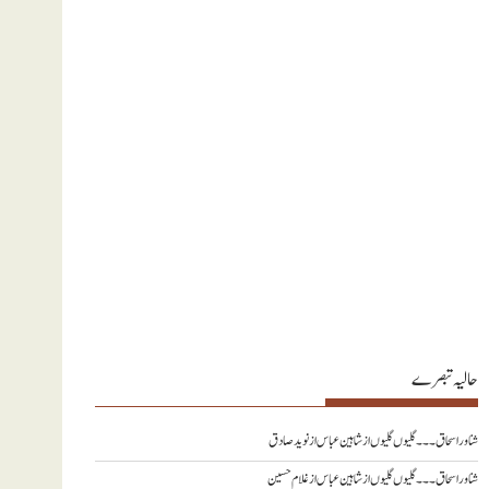
حالیہ تبصرے
شناور اسحاق ۔۔۔ گلیوں گلیوں از شاہین عباس
از
نويد صادق
شناور اسحاق ۔۔۔ گلیوں گلیوں از شاہین عباس
از
غلام حسین