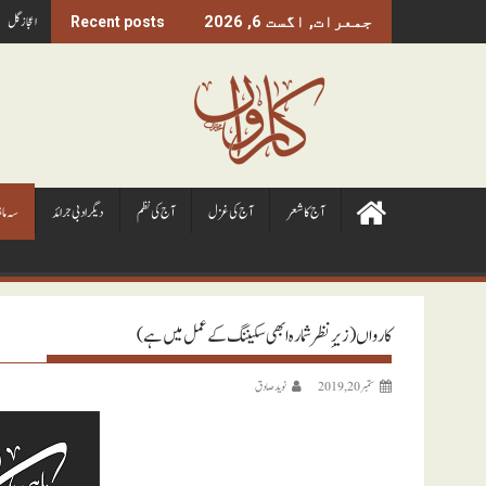
Ski
اعجاز گل
جمعرات, اگست 6, 2026
Recent posts
t
conten
آج کا شعر
آج کی غزل
آج کی نظم
ديگر ادبی جرائد
سہ ما
کارواں (زیرِ نظر شمارہ ابھی سکیننگ کے عمل میں ہے)
ستمبر 20, 2019
نويد صادق