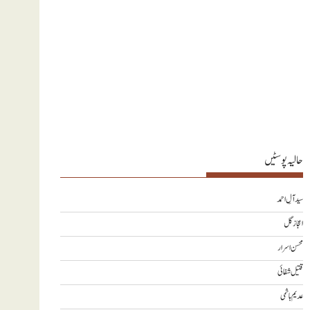
حالیہ پوسٹیں
سید آلِ احمد
اعجاز گل
محسن اسرار
قتیل شفائی
عدیم ہاشمی