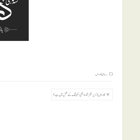
سہ ماہی کارواں
پوسٹوں
کارواں (زیرِ نظر شمارہ ابھی سکیننگ کے عمل میں ہے)
کی
نیویگیشن