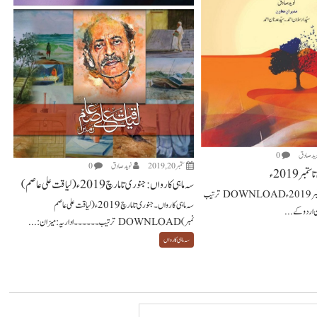
ويد صادق
0
ستمبر 20, 2019
نويد صادق
0
ر 2019 ء
سہ ماہی کارواں: جنوری تا مارچ 2019ء (لیاقت علی عاصم)
سہ ماہی کارواں۔ اپریل تا ستمبر 2019 ء DOWNLOAD ترتیب
سہ ماہی کارواں۔ جنوری تا مارچ 2019ء (لیاقت علی عاصم
ن اردو کے...
نمبر) DOWNLOAD ترتیب ۔۔۔۔۔۔ اداریہ: میزان:...
سہ ماہی کارواں