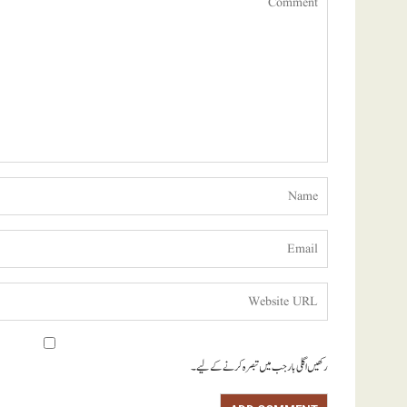
رکھیں اگلی بار جب میں تبصرہ کرنے کےلیے۔