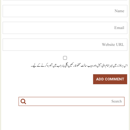
اس براؤزر میں میرا نام، ای میل، اور ویب سائٹ محفوظ رکھیں اگلی بار جب میں تبصرہ کرنے کےلیے۔