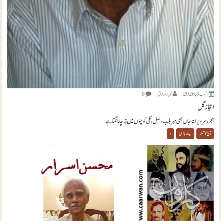
اگست 3, 2026
نويد صادق
0
اعجاز گل
ہجر، سرِ ویرانۂ جاں بھی مہر بلب وصل، گلی کوچوں میں چرچا مانگتا ہے
آج کا شعر
بیت بازی
ہ