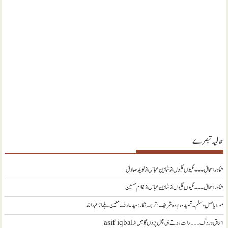
حالیہ تبصرے
شناور اسحاق ۔۔۔ گلیوں گلیوں از شاہین عباس
از
نويد صادق
شناور اسحاق ۔۔۔ گلیوں گلیوں از شاہین عباس
از
غلام حسین
مولا یا صلِ وسلم ۔قصیدہ ء بردہ شریف: ترجمہ نگار : سید عارف معین بلے
از
عبداللہ
اسحاق وردگ ۔۔۔ رات ہوتے ہی چل پڑوں گا میں
از
asif iqbal