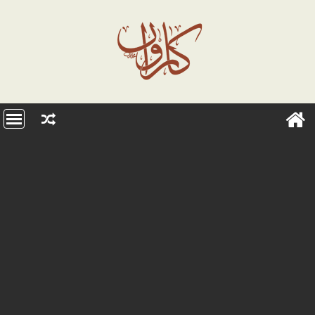
Ski
t
conten