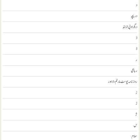
د
دریچہ
ديگر ادبی جرائد
ذ
ڈ
ر
رباعی
روزنامہ پوسٹ مارٹم، لاہور
ز
ڑ
ژ
س
سلام