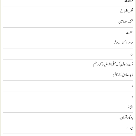
مناجات
منتخب افسانے
منتخب مضامين
منقبت
موصولہ کتب / جراٗد
ن
نعت رسول پاک صلی اللہ علیہ و آلہ وسلم
نويد صادق کے کالمز
ہ
و
وڈيوز
يادگار تصاوير
ی، ے