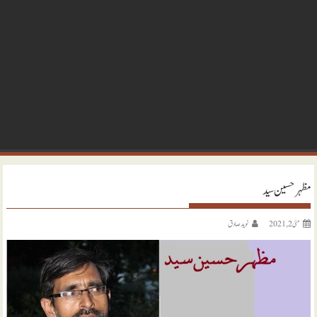
مظہر حسین سید
مئی 2, 2021
نويد صادق