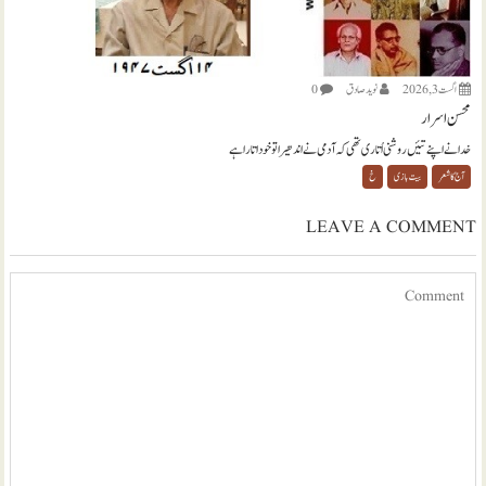
اگست 3, 2026
نويد صادق
0
محسن اسرار
خدا نے اپنے تئیں روشنی اُتاری تھی کہ آدمی نے اندھیرا تو خود اتارا ہے
آج کا شعر
بیت بازی
خ
LEAVE A COMMENT