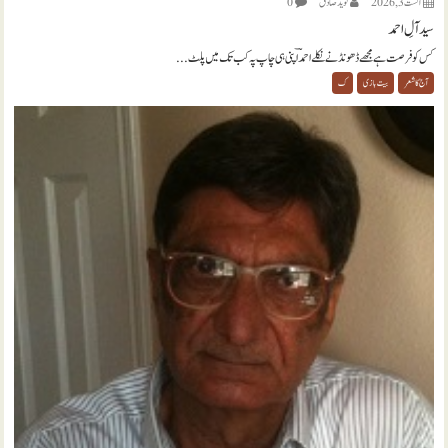
اگست 3, 2026
نويد صادق
0
سید آلِ احمد
کس کو فرصت ہے مجھے ڈھونڈنے نکلے احمدؔ اپنی ہی چاپ پہ کب تک میں پلٹ...
آج کا شعر
بیت بازی
ک