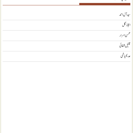
سید آلِ احمد
اعجاز گل
محسن اسرار
قتیل شفائی
عدیم ہاشمی