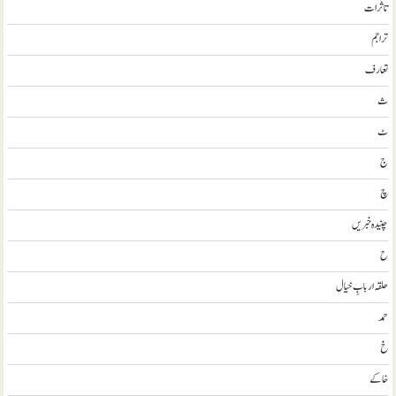
تاثرات
تراجم
تعارف
ث
ٹ
ج
چ
چنیدہ خبریں
ح
حلقہ اربابِ خیال
حمد
خ
خاکے