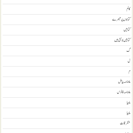
کالم
کتابوں پر تبصرے
کتابيں
کتابیں بولتی ہیں
گ
ل
م
ماہ نامہ بیاض
ماہ نامہ فانوس
ماہیا
ماہیا
متفرقات