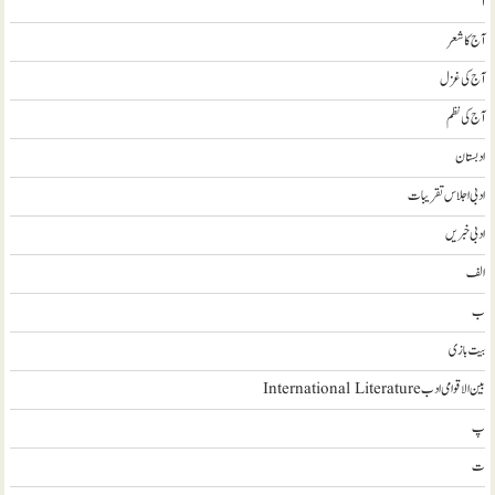
آ
آج کا شعر
آج کی غزل
آج کی نظم
ادبستان
ادبی اجلاس تقریبات
ادبی خبریں
الف
ب
بیت بازی
بین الاقوامی ادب International Literature
پ
ت