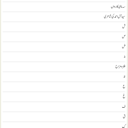
سہ ماہی کارواں
سيد آل احمد کی شاعری
ش
ص
ض
ط
طنز و مزاح
ظ
ع
غ
ف
ق
ک