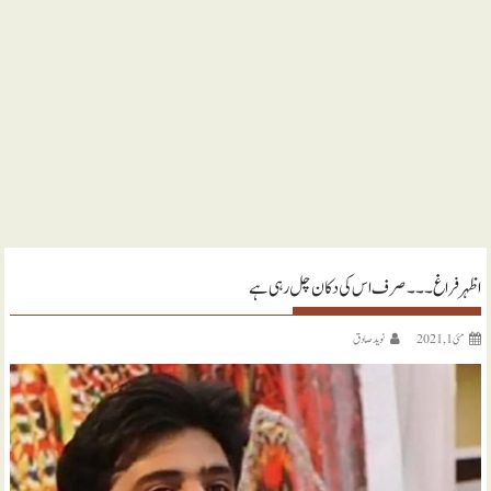
اظہر فراغ ۔۔۔ صرف اس کی دکان چل رہی ہے
مئی 1, 2021
نويد صادق