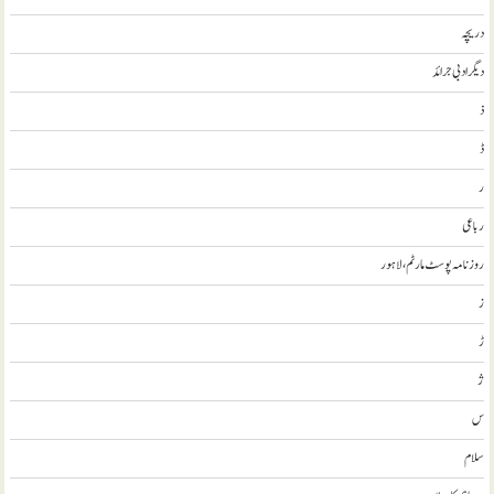
دریچہ
ديگر ادبی جرائد
ذ
ڈ
ر
رباعی
روزنامہ پوسٹ مارٹم، لاہور
ز
ڑ
ژ
س
سلام