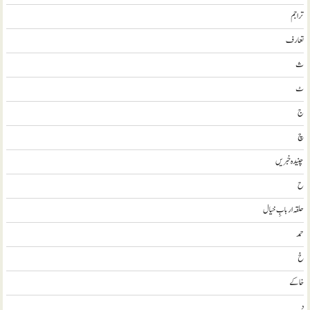
تراجم
تعارف
ث
ٹ
ج
چ
چنیدہ خبریں
ح
حلقہ اربابِ خیال
حمد
خ
خاکے
د