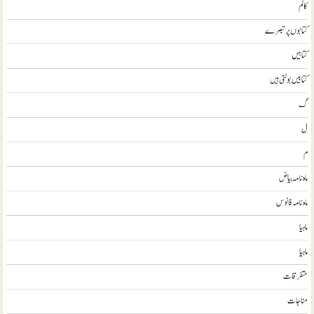
کالم
کتابوں پر تبصرے
کتابيں
کتابیں بولتی ہیں
گ
ل
م
ماہ نامہ بیاض
ماہ نامہ فانوس
ماہیا
ماہیا
متفرقات
مناجات