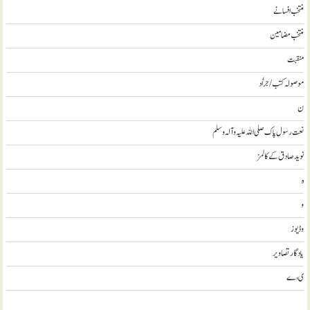
منتخب افسانے
منتخب مضامين
منقبت
موصولہ کتب / جراٗد
ن
نعت رسول پاک صلی اللہ علیہ و آلہ وسلم
نويد صادق کے کالمز
ہ
و
وڈيوز
يادگار تصاوير
ی، ے