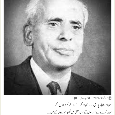
جولائی 30, 2026
نويد صادق
0
حفیظ ہوشیارپوری ۔۔۔ محبت کرنے والے کم نہ ہوں گے
محبت کرنے والے کم نہ ہوں گے تری محفل میں لیکن ہم نہ ہوں گے میں...