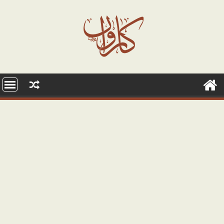
Ski
t
conten