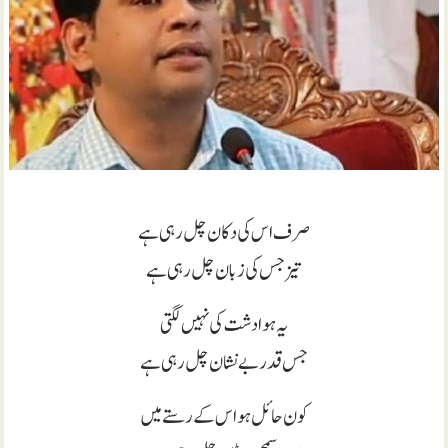
صرف اس کی دکان چل رہی ہے
تیز جس کی زبان چل رہی ہے
یہ ہوا دشت کی نہیں لگتی
جس قدر بے نشان چل رہی ہے
کون حائل ہو اس کے رستے میں