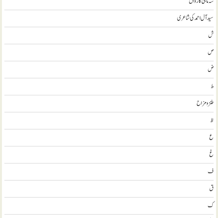
سہ ماہی کارواں
سيد آل احمد کی شاعری
ش
ص
ض
ط
طنز و مزاح
ظ
ع
غ
ف
ق
ک