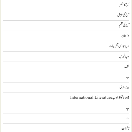
آج کا شعر
آج کی غزل
آج کی نظم
ادبستان
ادبی اجلاس تقریبات
ادبی خبریں
الف
ب
بیت بازی
بین الاقوامی ادب International Literature
پ
ت
تاثرات