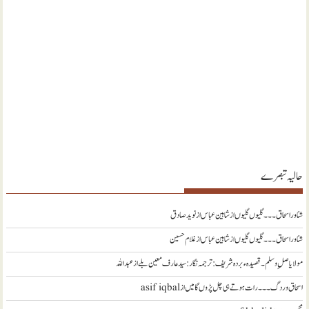
حالیہ تبصرے
شناور اسحاق ۔۔۔ گلیوں گلیوں از شاہین عباس
از
نويد صادق
شناور اسحاق ۔۔۔ گلیوں گلیوں از شاہین عباس
از
غلام حسین
مولا یا صلِ وسلم ۔قصیدہ ء بردہ شریف: ترجمہ نگار : سید عارف معین بلے
از
عبداللہ
اسحاق وردگ ۔۔۔ رات ہوتے ہی چل پڑوں گا میں
از
asif iqbal