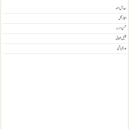
سید آلِ احمد
اعجاز گل
محسن اسرار
قتیل شفائی
عدیم ہاشمی