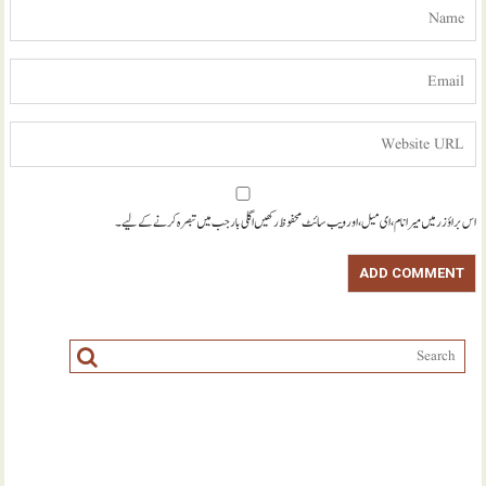
اس براؤزر میں میرا نام، ای میل، اور ویب سائٹ محفوظ رکھیں اگلی بار جب میں تبصرہ کرنے کےلیے۔