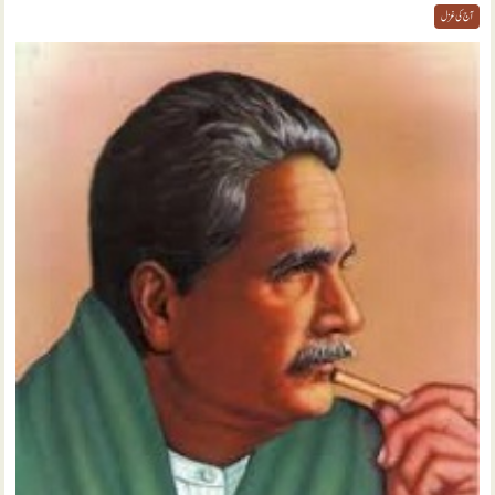
آج کی غزل