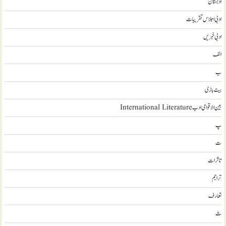
ادبستان
ادبی اجلاس تقریبات
ادبی خبریں
الف
ب
بیت بازی
بین الاقوامی ادب International Literature
پ
ت
تاثرات
تراجم
تعارف
ث