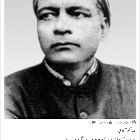
جولائی 4, 2026
نويد صادق
0
صبا اکبر آبادی
جان دیں گے ہم تو پڑھ پڑھ کے درود موت چاہے جتنی ہیبت ناک ہو