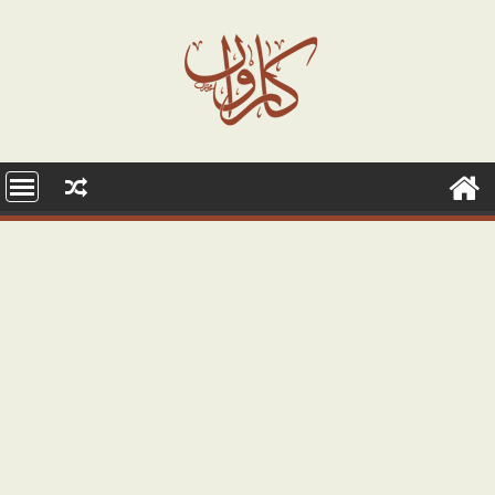
Ski
t
conten