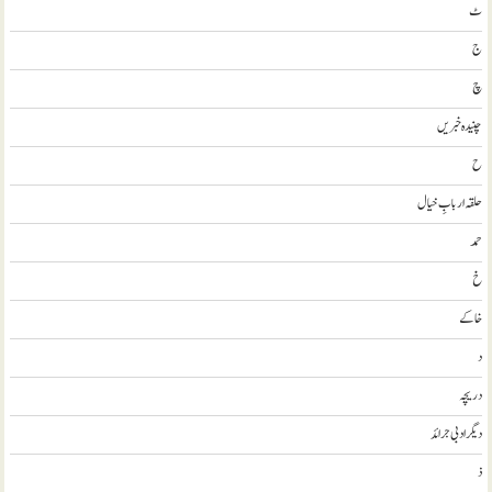
ٹ
ج
چ
چنیدہ خبریں
ح
حلقہ اربابِ خیال
حمد
خ
خاکے
د
دریچہ
ديگر ادبی جرائد
ذ