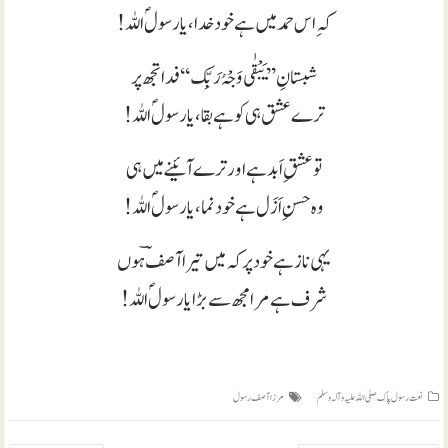
کہ ِاس حمد میں ہے خود خدا، یارسولؐ اللہ!
شبستانِ’’یَبْقٰی وَجْہُ رَبِّک‘‘فدا تجھ پر
ترے عشق ہی کو ہے بقا، یارسولؐ اللہ!
تو عشقِ اَبد ہے اور ترے آئینے میں ہی
وہ حسنِ اَزَل ہے خودنما، یارسولؐ اللہ!
یہی ناز ہے خود پر کہ میں تیراآصفؔ ہوں
شرف ہے مرامجھ سے بڑا یارسولؐ اللہ!
نعت رسول پاک صلی اللہ علیہ و آلہ وسلم
مرزا آصف رسول