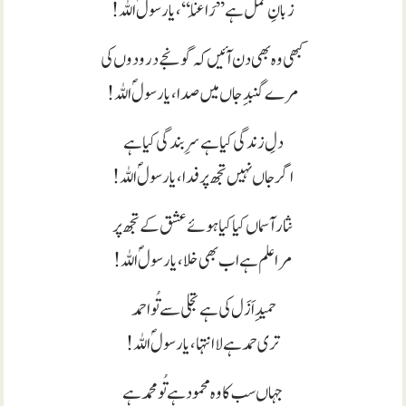
زبانِ عمل ہے’’رَاعِنَا‘‘، یارسولؐ اللہ!
کبھی وہ بھی دن آئیں کہ گونجے درودوں کی
مرے گنبدِجاں میں صدا، یارسولؐ اللہ!
دلِ زندگی کیا ہے سرِبندگی کیا ہے
اگر جاں نہیں تجھ پر فدا، یارسولؐ اللہ!
نثار آسماں کیا کیا ہوئے عشق کے تجھ پر
مرا علم ہے اب بھی خلا، یارسولؐ اللہ!
حمیدِ اَزَل کی ہے تجلی سے تُو احمد
تری حمد ہے لاانتہا، یارسولؐ اللہ!
جہاں سب کا وہ محمود ہے تُو محمد ہے