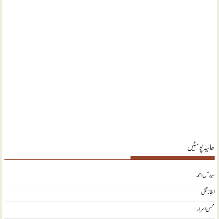
حالیہ پوسٹیں
سید آلِ احمد
اعجاز گل
محسن اسرار