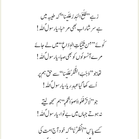
زہے’’طَلَعَ البَدرُ عَلَینا‘‘کہ طیبہ میں
ہے سرشار اب بھی مرحبا، یارسولؐ اللہ!
کُوئے’’مِن ثَنِیَّاتِ الوِدَاعٖ‘‘میں لے جائے
مرے آنسوئوں کو بھی صبا، یارسولؐ اللہ!
تھا جو’’وَجَبَ الشُّکرُ عَلَینا‘‘سے حق ہم پر
اُسے کھا گیا عہدِریا، یارسولؐ اللہ!
جو’’لَا تَرْفَعُوااَصوَاتَکُمْ‘‘ ہم سمجھ لیتے
نہ ہوتے جہاں میں بے نوا، یارسولؐ اللہ!
کسے پاسِ’’اُنْظُرْنَا‘‘ کہ خود آج امت کی