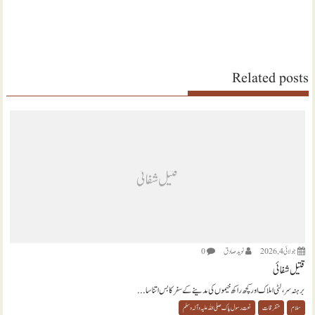
Related posts
قتیل شفائی
جولائی 4, 2026
نويد صادق
0
قتیل شفائی
برہنہ سر، لٹی املاک اور کچھ راکھ خیموں کی مدینے کے سفر کا بس اتنا سا...
سلام
متفرقات
نعت رسول پاک صلی اللہ علیہ و آلہ وسلم