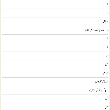
ڈ
ر
رباعی
روزنامہ پوسٹ مارٹم، لاہور
ز
ڑ
ژ
س
سلام
سہ ماہی کارواں
سيد آل احمد کی شاعری
ش
ص