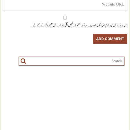
اس براؤزر میں میرا نام، ای میل، اور ویب سائٹ محفوظ رکھیں اگلی بار جب میں تبصرہ کرنے کےلیے۔