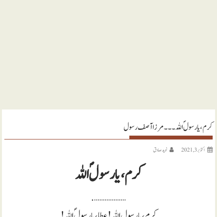
کرم ، یا رسولؐ اللہ ۔۔۔ مرزا آصف رسول
اکتوبر 3, 2021
نويد صادق
کرم ، یا رسولؐ اللہ
……………….
کرم، یارسول اللہ! عطا، یارسولؐ اللہ!