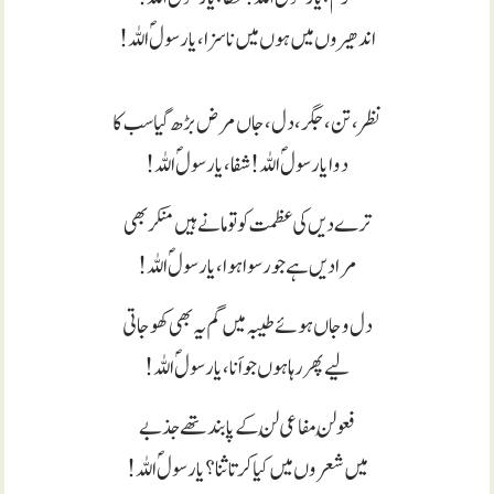
اندھیروں میں ہوں میں نا سزا، یارسولؐ اللہ!
نظر،تن ،جگر ،دل، جاں مرض بڑھ گیا سب کا
دوا یارسولؐ اللہ! شفا، یارسولؐ اللہ!
ترے دیں کی عظمت کو تو مانے ہیں منکر بھی
مرا دیں ہے جو رسوا ہوا، یارسولؐ اللہ!
دل و جاں ہوئے طیبہ میں گم یہ بھی کھو جاتی
لیے پھر رہا ہوں جو اَنا، یارسولؐ اللہ!
فعولُن مفاعی لُن کے پابند تھے جذبے
میں شعروں میں کیا کرتا ثنا؟ یارسولؐ اللہ!