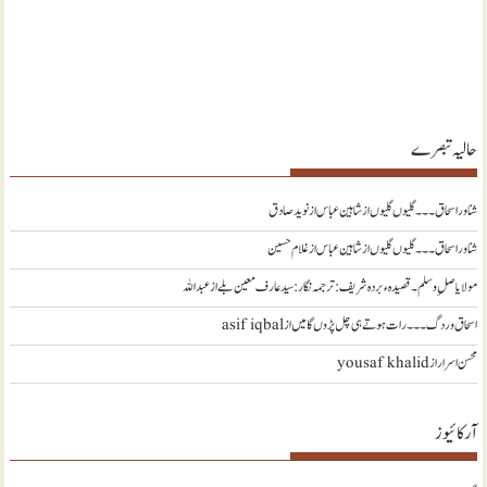
حالیہ تبصرے
شناور اسحاق ۔۔۔ گلیوں گلیوں از شاہین عباس
از
نويد صادق
شناور اسحاق ۔۔۔ گلیوں گلیوں از شاہین عباس
از
غلام حسین
مولا یا صلِ وسلم ۔قصیدہ ء بردہ شریف: ترجمہ نگار : سید عارف معین بلے
از
عبداللہ
اسحاق وردگ ۔۔۔ رات ہوتے ہی چل پڑوں گا میں
از
asif iqbal
محسن اسرار
از
yousaf khalid
آرکائیوز