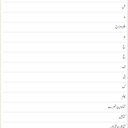
ض
ط
طنز و مزاح
ظ
ع
غ
ف
ق
ک
کالم
کتابوں پر تبصرے
کتابيں
کتابیں بولتی ہیں