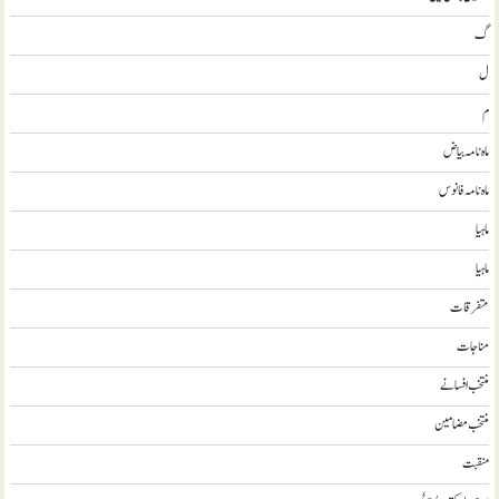
گ
ل
م
ماہ نامہ بیاض
ماہ نامہ فانوس
ماہیا
ماہیا
متفرقات
مناجات
منتخب افسانے
منتخب مضامين
منقبت