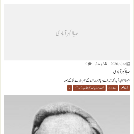
صبا اکبر آبادی
جولائی 4, 2026
نويد صادق
0
صبا اکبر آبادی
ہم عاشقانِ آلِ محمد ہیں اے صبا زندہ رہیں گے نام ہمارے فنا کے بعد
آج کا شعر
بیت بازی
نعت رسول پاک صلی اللہ علیہ و آلہ وسلم
ہ