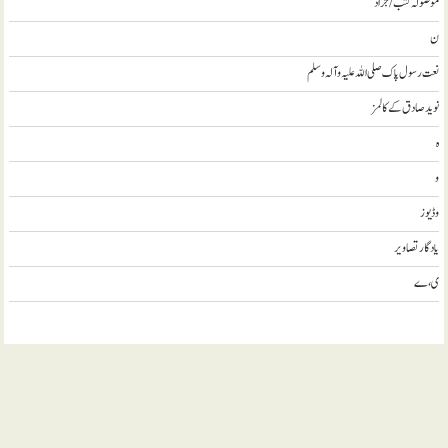
موصولہ کتب / جراٗد
ن
نعت رسول پاک صلی اللہ علیہ و آلہ وسلم
نويد صادق کے کالمز
ہ
و
وڈيوز
يادگار تصاوير
ی، ے