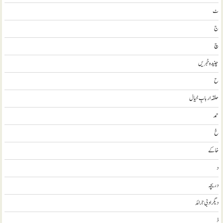
ٹ
ج
چ
چنیدہ خبریں
ح
حلقہ اربابِ خیال
حمد
خ
خاکے
د
دریچہ
ديگر ادبی جرائد
ذ