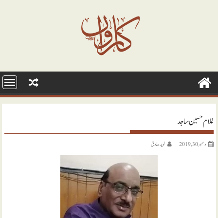
Ski
t
conten
غلام حسین ساجد
دسمبر 30, 2019
نويد صادق