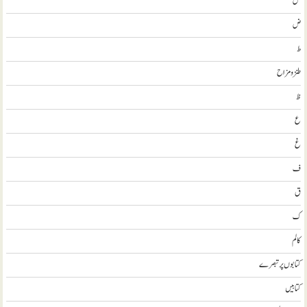
ص
ض
ط
طنز و مزاح
ظ
ع
غ
ف
ق
ک
کالم
کتابوں پر تبصرے
کتابيں