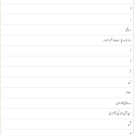
ڈ
ر
رباعی
روزنامہ پوسٹ مارٹم، لاہور
ز
ڑ
ژ
س
سلام
سہ ماہی کارواں
سيد آل احمد کی شاعری
ش