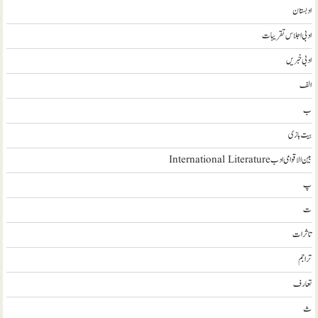
ادبستان
ادبی اجلاس تقریبات
ادبی خبریں
الف
ب
بیت بازی
بین الاقوامی ادب International Literature
پ
ت
تاثرات
تراجم
تعارف
ث