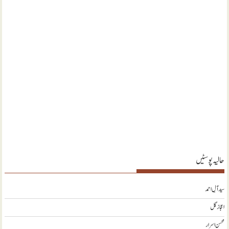
حالیہ پوسٹیں
سید آلِ احمد
اعجاز گل
محسن اسرار