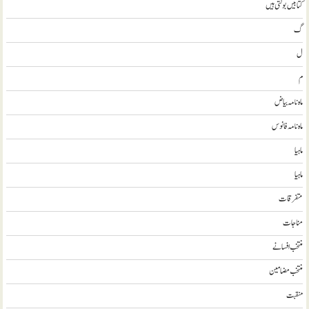
کتابیں بولتی ہیں
گ
ل
م
ماہ نامہ بیاض
ماہ نامہ فانوس
ماہیا
ماہیا
متفرقات
مناجات
منتخب افسانے
منتخب مضامين
منقبت