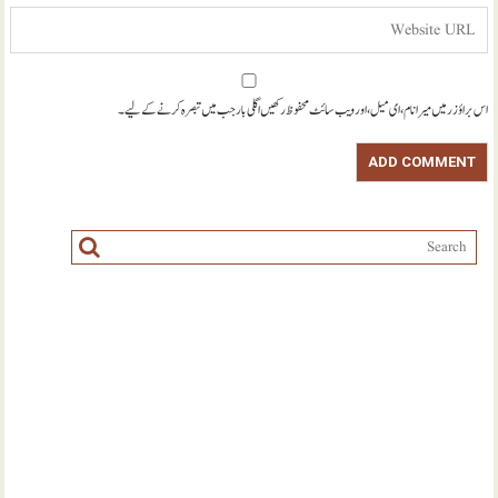
اس براؤزر میں میرا نام، ای میل، اور ویب سائٹ محفوظ رکھیں اگلی بار جب میں تبصرہ کرنے کےلیے۔