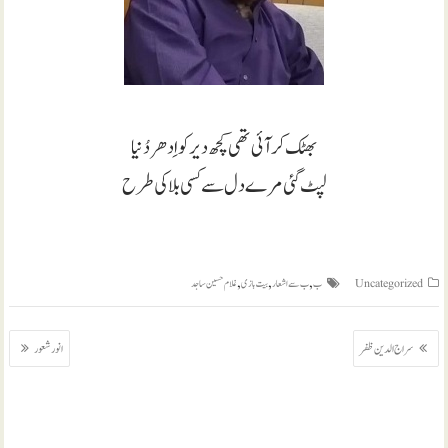
بھٹک کر آئی تھی کچھ دیر کو اِدھر دُنیا
لپٹ گئی مرے دل سے کسی بلا کی طرح
,
,
,
Uncategorized
ب
ب سے اشعار
بیت بازی
غلام حسین ساجد
پوسٹوں
سراج الدین ظفر
انور شعور
کی
نیویگیشن