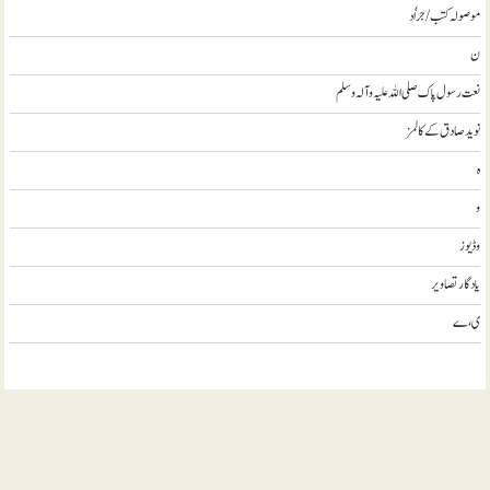
موصولہ کتب / جراٗد
ن
نعت رسول پاک صلی اللہ علیہ و آلہ وسلم
نويد صادق کے کالمز
ہ
و
وڈيوز
يادگار تصاوير
ی، ے