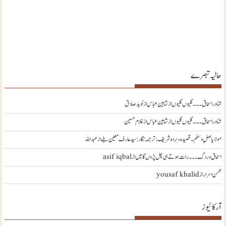
حالیہ تبصرے
شناور اسحاق ۔۔۔ گلیوں گلیوں از شاہین عباس
از
نويد صادق
شناور اسحاق ۔۔۔ گلیوں گلیوں از شاہین عباس
از
غلام حسین
مولا یا صلِ وسلم ۔قصیدہ ء بردہ شریف: ترجمہ نگار : سید عارف معین بلے
از
عبداللہ
اسحاق وردگ ۔۔۔ رات ہوتے ہی چل پڑوں گا میں
از
asif iqbal
محسن اسرار
از
yousaf khalid
آرکائیوز