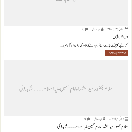
جولائی 25, 2026
نويد صادق
0
ابراہیم اشک
کس لیے کترا کے جاتا ہے مسافر دم تو لے آج سوکھا پیڑ ہوں کل تیرا...
Uncategorized
سلام بحضور سيدالشہداء امام حسين عليہ السلام ۔۔۔۔ شاہد ذکی
جولائی 4, 2026
نويد صادق
0
سلام بحضور سيدالشہداء امام حسين عليہ السلام ۔۔۔۔ شاہد ذکی