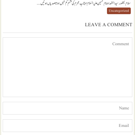
سلام بحضور سيدالشہداء امام حسين عليہ السلام مہتابِ محرم کی قسم کم نہيں ہوتا صدياں ہوئيں...
Uncategorized
LEAVE A COMMENT