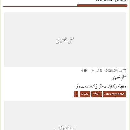
صفی لکھنوی
جولائی 29, 2026
نويد صادق
0
صفی لکھنوی
دیکھیے کیوں کوئی تربت ہو گی دیکھ کر اور ندامت ہو گی
Uncategorized
آج کا شعر
بیت بازی
د
ابراہیم اشک