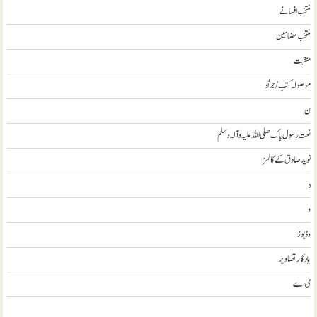
منتخب افسانے
منتخب مضامين
منقبت
موصولہ کتب / جراٗد
ن
نعت رسول پاک صلی اللہ علیہ و آلہ وسلم
نويد صادق کے کالمز
ہ
و
وڈيوز
يادگار تصاوير
ی، ے