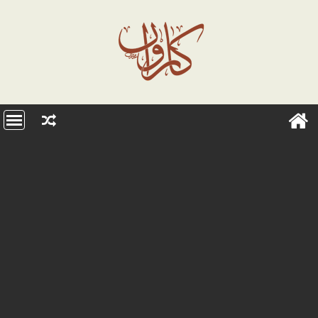
Ski
t
conten