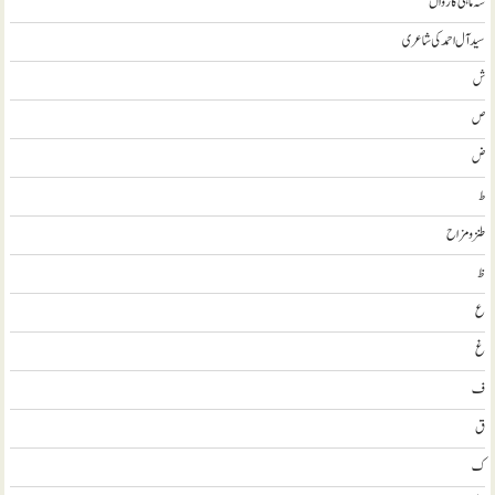
سہ ماہی کارواں
سيد آل احمد کی شاعری
ش
ص
ض
ط
طنز و مزاح
ظ
ع
غ
ف
ق
ک