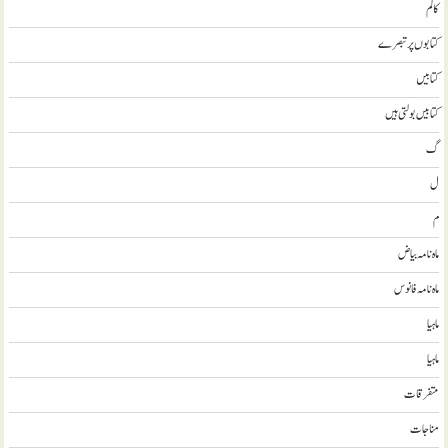
کالم
کتابوں پر تبصرے
کتابيں
کتابیں بولتی ہیں
گ
ل
م
ماہ نامہ بیاض
ماہ نامہ فانوس
ماہیا
ماہیا
متفرقات
مناجات