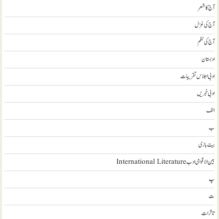
آج کا شعر
آج کی غزل
آج کی نظم
ادبستان
ادبی اجلاس تقریبات
ادبی خبریں
الف
ب
بیت بازی
بین الاقوامی ادب International Literature
پ
ت
تاثرات