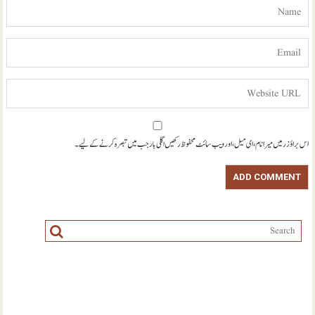
اس براؤزر میں میرا نام، ای میل، اور ویب سائٹ محفوظ رکھیں اگلی بار جب میں تبصرہ کرنے کےلیے۔