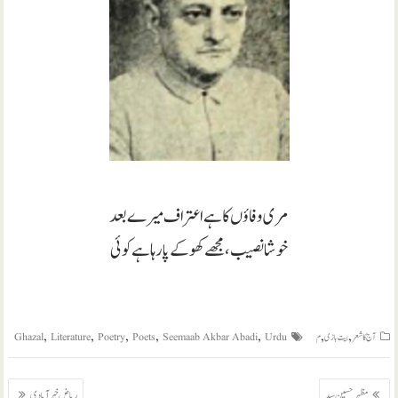
مری وفاؤں کا ہے اعتراف میرے بعد
خوشا نصیب، مجھے کھو کے پا رہا ہے کوئی
,
,
,
,
,
,
,
آج کا شعر
بیت بازی
م
Urdu
Seemaab Akbar Abadi
Poets
Poetry
Literature
Ghazal
پوسٹوں
مظہر حسین سید
ریاض خیر آبادی