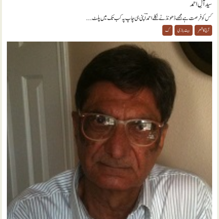
سید آلِ احمد
کس کو فرصت ہے مجھے ڈھونڈنے نکلے احمدؔ اپنی ہی چاپ پہ کب تک میں پلٹ...
آج کا شعر
بیت بازی
ک