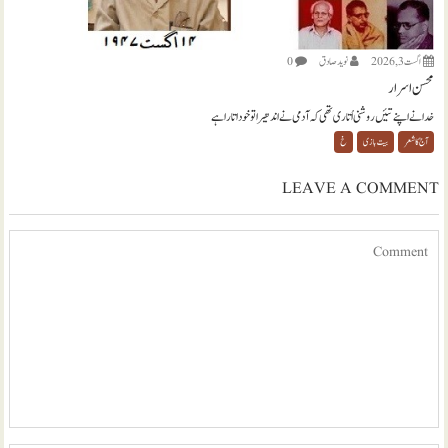
اگست 3, 2026
نويد صادق
0
محسن اسرار
خدا نے اپنے تئیں روشنی اُتاری تھی کہ آدمی نے اندھیرا تو خود اتارا ہے
آج کا شعر
بیت بازی
خ
LEAVE A COMMENT