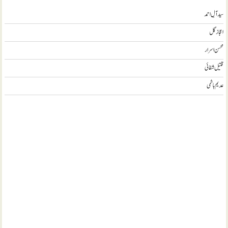
سید آلِ احمد
اعجاز گل
محسن اسرار
قتیل شفائی
عدیم ہاشمی