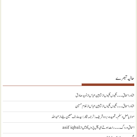
حالیہ تبصرے
شناور اسحاق ۔۔۔ گلیوں گلیوں از شاہین عباس
از
نويد صادق
شناور اسحاق ۔۔۔ گلیوں گلیوں از شاہین عباس
از
غلام حسین
مولا یا صلِ وسلم ۔قصیدہ ء بردہ شریف: ترجمہ نگار : سید عارف معین بلے
از
عبداللہ
اسحاق وردگ ۔۔۔ رات ہوتے ہی چل پڑوں گا میں
از
asif iqbal