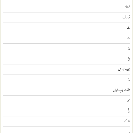
تراجم
تعارف
ث
ٹ
ج
چ
چنیدہ خبریں
ح
حلقہ اربابِ خیال
حمد
خ
خاکے
د