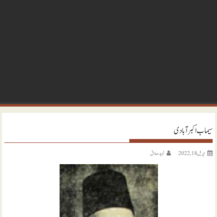
سیماب اکبر آبادی
اپریل 18, 2022
نويد صادق