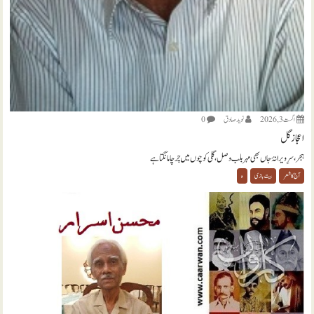
اگست 3, 2026
نويد صادق
0
اعجاز گل
ہجر، سرِ ویرانۂ جاں بھی مہر بلب وصل، گلی کوچوں میں چرچا مانگتا ہے
آج کا شعر
بیت بازی
ہ