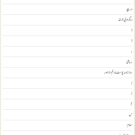
دریچہ
ديگر ادبی جرائد
ذ
ڈ
ر
رباعی
روزنامہ پوسٹ مارٹم، لاہور
ز
ڑ
ژ
س
سلام