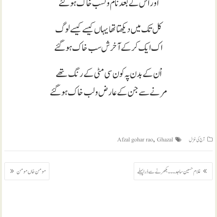
اور اْس کے بعد نام ونسب خاک ہو گئے
کل تک میں دیکھتا تھا یہاں کیسے کیسے لوگ
اک ایک کرکے آخرش سب خاک ہو گئے
اْن کے بدن پہ کون سی مٹی کے رنگ تھے
مرنے سے جن کے عارض و لب خاک ہو گئے
,
آج کی غزل
Ghazal
Afzal gohar rao
پوسٹوں
غلام حسین ساجد ۔۔۔ بکھرنے سے ذرا پہلے
مومن خاں مومن
کی
نیویگیشن