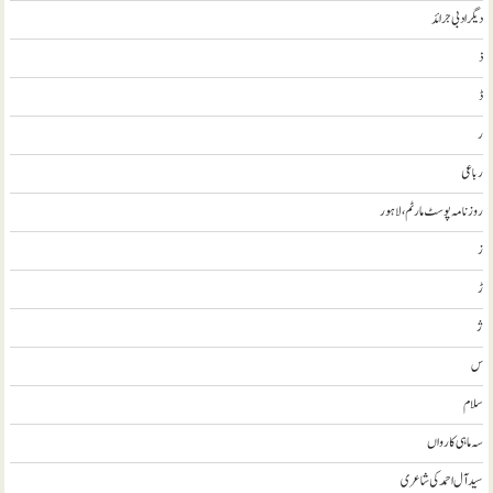
ديگر ادبی جرائد
ذ
ڈ
ر
رباعی
روزنامہ پوسٹ مارٹم، لاہور
ز
ڑ
ژ
س
سلام
سہ ماہی کارواں
سيد آل احمد کی شاعری