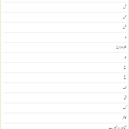
ش
ص
ض
ط
طنز و مزاح
ظ
ع
غ
ف
ق
ک
کالم
کتابوں پر تبصرے