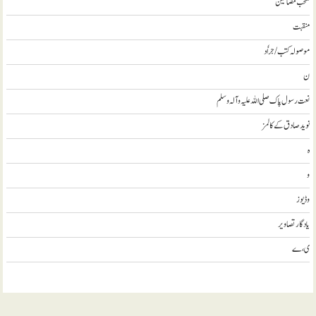
منتخب مضامين
منقبت
موصولہ کتب / جراٗد
ن
نعت رسول پاک صلی اللہ علیہ و آلہ وسلم
نويد صادق کے کالمز
ہ
و
وڈيوز
يادگار تصاوير
ی، ے