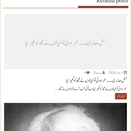
Related posts
بسمل صابری ۔۔۔ سحر ہوئی تو خیالوں نے مجھ کو گھیر لیا
اگست 1, 2026
نويد صادق
0
بسمل صابری ۔۔۔ سحر ہوئی تو خیالوں نے مجھ کو گھیر لیا
سحر ہوئی تو خیالوں نے مجھ کو گھیر لیا جب آئی شب ترے خوابوں نے مجھ...
آج کی غزل