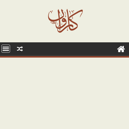
Ski
t
conten