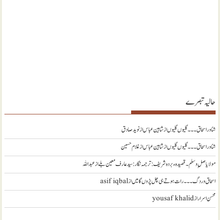
حالیہ تبصرے
شناور اسحاق ۔۔۔ گلیوں گلیوں از شاہین عباس
از
نويد صادق
شناور اسحاق ۔۔۔ گلیوں گلیوں از شاہین عباس
از
غلام حسین
مولا یا صلِ وسلم ۔قصیدہ ء بردہ شریف: ترجمہ نگار : سید عارف معین بلے
از
عبداللہ
اسحاق وردگ ۔۔۔ رات ہوتے ہی چل پڑوں گا میں
از
asif iqbal
محسن اسرار
از
yousaf khalid