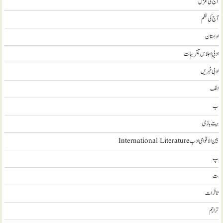
آج کی غزل
آج کی نظم
ادبستان
ادبی اجلاس تقریبات
ادبی خبریں
الف
ب
بیت بازی
بین الاقوامی ادب International Literature
پ
ت
تاثرات
تراجم