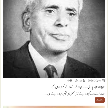
جولائی 30, 2026
نويد صادق
0
حفیظ ہوشیارپوری ۔۔۔ محبت کرنے والے کم نہ ہوں گے
محبت کرنے والے کم نہ ہوں گے تری محفل میں لیکن ہم نہ ہوں گے میں...
آج کی غزل