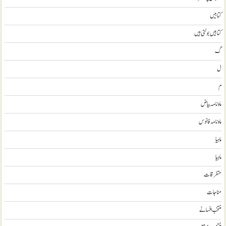
کتابيں
کتابیں بولتی ہیں
گ
ل
م
ماہ نامہ بیاض
ماہ نامہ فانوس
ماہیا
ماہیا
متفرقات
مناجات
منتخب افسانے