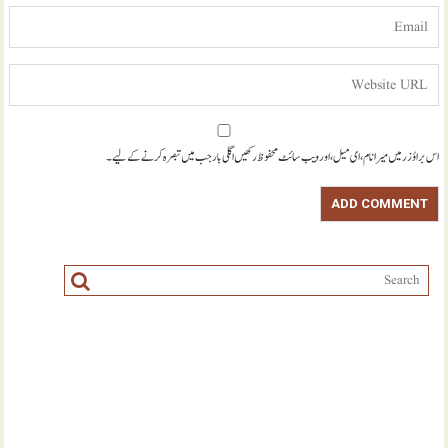
اس براؤزر میں میرا نام، ای میل، اور ویب سائٹ محفوظ رکھیں اگلی بار جب میں تبصرہ کرنے کےلیے۔