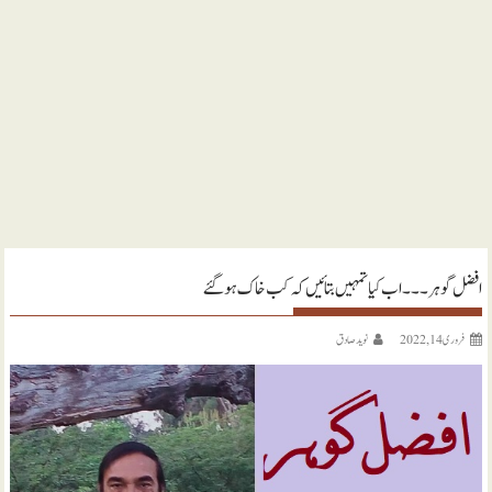
افضل گوہر ۔۔۔ اب کیا تمہیں بتائیں کہ کب خاک ہو گئے
فروری 14, 2022
نويد صادق