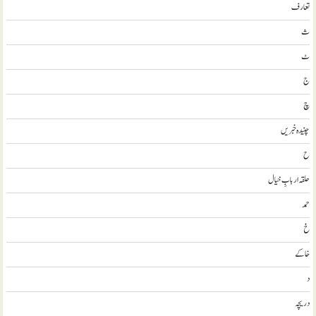
تعارف
ث
ٹ
ج
چ
چنیدہ خبریں
ح
حلقہ اربابِ خیال
حمد
خ
خاکے
د
دریچہ