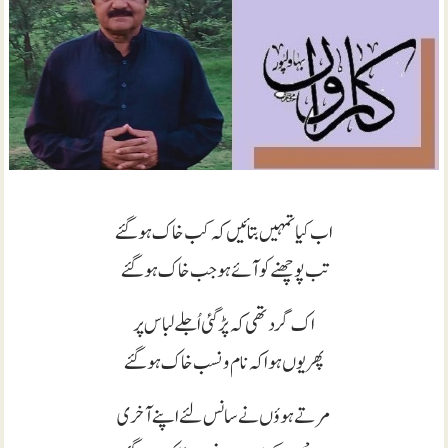
اب کیا تمہیں بتائیں کہ کب خاک ہو گئے
تب پوچھنے کو آئے ہو جب خاک ہو گئے
اک گرد تھی کہ پڑ گئی اُجلے لباس پر
پھر یوں ہوا کہ نام ونسب خاک ہو گئے
مرتے ہوؤں نے سانس لئے اپنے آخری