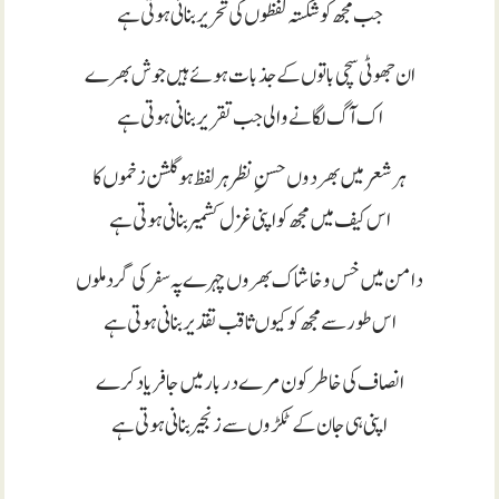
جب مجھ کو شکستہ لفظوں کی تحریر بنانی ہوتی ہے
ان جھوٹی سچی باتوں کے جذبات ہوئے ہیں جوش بھرے
اک آگ لگانے والی جب تقریر بنانی ہوتی ہے
ہر شعر میں بھردوں حسنِ نظر ہر لفظ ہو گلشن زخموں کا
اس کیف میں مجھ کو اپنی غزل کشمیر بنانی ہوتی ہے
دامن میں خس و خاشاک بھروں چہرے پہ سفر کی گرد ملوں
اس طور سے مجھ کو کیوں ثاقب تقدیر بنانی ہوتی ہے
انصاف کی خاطر کون مرے دربار میں جا فریاد کرے
اپنی ہی جان کے ٹکڑوں سے زنجیر بنانی ہوتی ہے