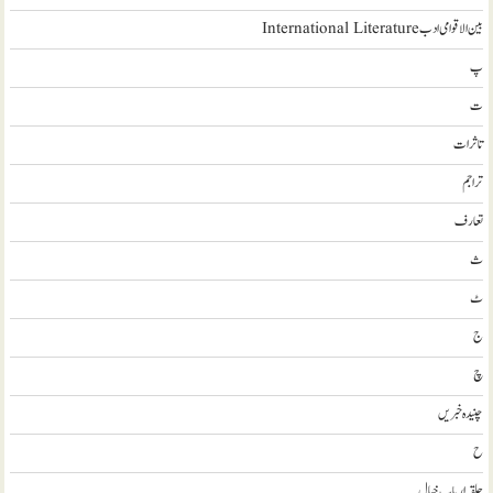
بین الاقوامی ادب International Literature
پ
ت
تاثرات
تراجم
تعارف
ث
ٹ
ج
چ
چنیدہ خبریں
ح
حلقہ اربابِ خیال