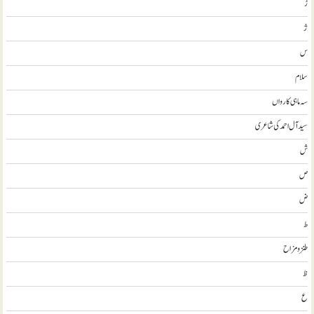
ڑ
ژ
س
سلام
سہ ماہی کارواں
سيد آل احمد کی شاعری
ش
ص
ض
ط
طنز و مزاح
ظ
ع