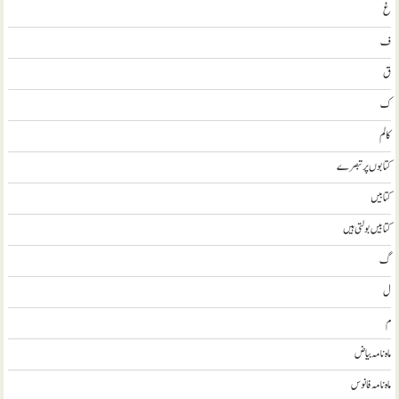
غ
ف
ق
ک
کالم
کتابوں پر تبصرے
کتابيں
کتابیں بولتی ہیں
گ
ل
م
ماہ نامہ بیاض
ماہ نامہ فانوس