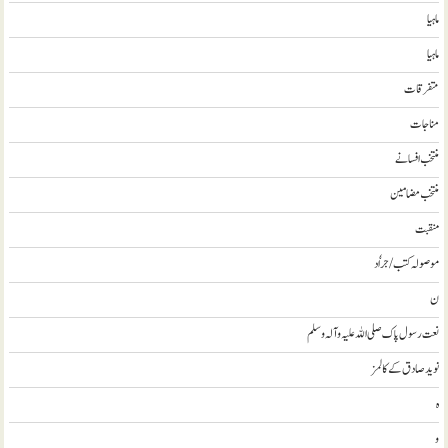
ماہیا
ماہیا
متفرقات
مناجات
منتخب افسانے
منتخب مضامين
منقبت
موصولہ کتب / جراٗد
ن
نعت رسول پاک صلی اللہ علیہ و آلہ وسلم
نويد صادق کے کالمز
ہ
و