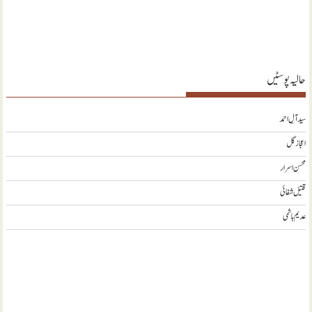
حالیہ پوسٹیں
سید آلِ احمد
اعجاز گل
محسن اسرار
قتیل شفائی
عدیم ہاشمی