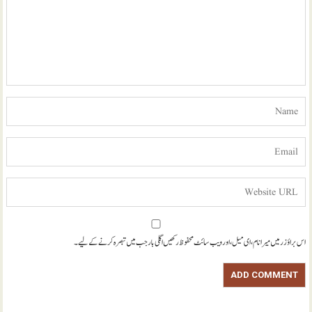
اس براؤزر میں میرا نام، ای میل، اور ویب سائٹ محفوظ رکھیں اگلی بار جب میں تبصرہ کرنے کےلیے۔