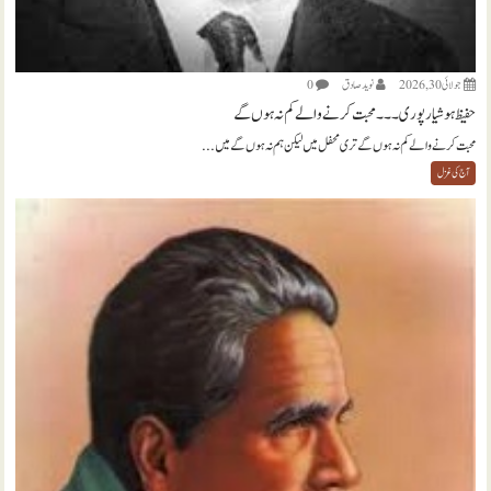
جولائی 30, 2026
نويد صادق
0
حفیظ ہوشیارپوری ۔۔۔ محبت کرنے والے کم نہ ہوں گے
محبت کرنے والے کم نہ ہوں گے تری محفل میں لیکن ہم نہ ہوں گے میں...
آج کی غزل