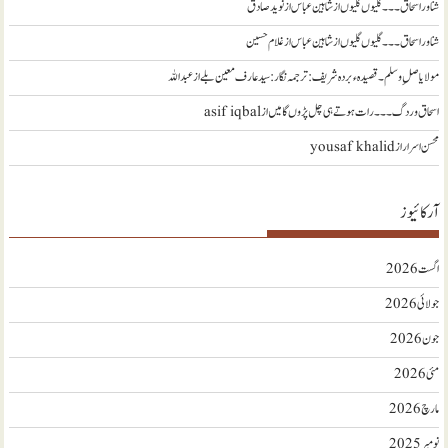
شناور اسحاق ۔۔۔ گلیوں گلیوں از شاہین عباس
از
نويد صادق
شناور اسحاق ۔۔۔ گلیوں گلیوں از شاہین عباس
از
غلام حسین
مولا یا صلِ وسلم ۔قصیدہ ء بردہ شریف: ترجمہ نگار : سید عارف معین بلے
از
عبداللہ
اسحاق وردگ ۔۔۔ رات ہوتے ہی چل پڑوں گا میں
از
asif iqbal
محسن اسرار
از
yousaf khalid
آرکائیوز
اگست 2026
جولائی 2026
جون 2026
مئی 2026
مارچ 2026
نومبر 2025