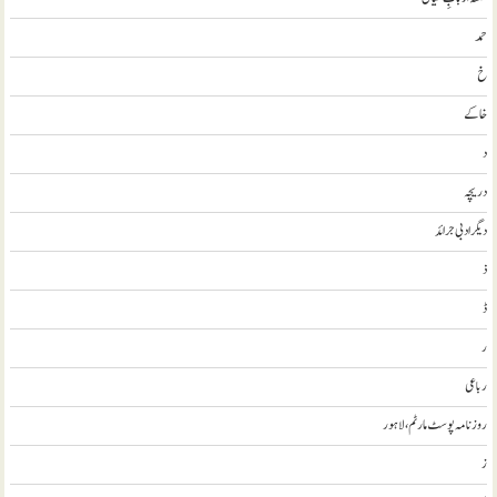
حمد
خ
خاکے
د
دریچہ
ديگر ادبی جرائد
ذ
ڈ
ر
رباعی
روزنامہ پوسٹ مارٹم، لاہور
ز