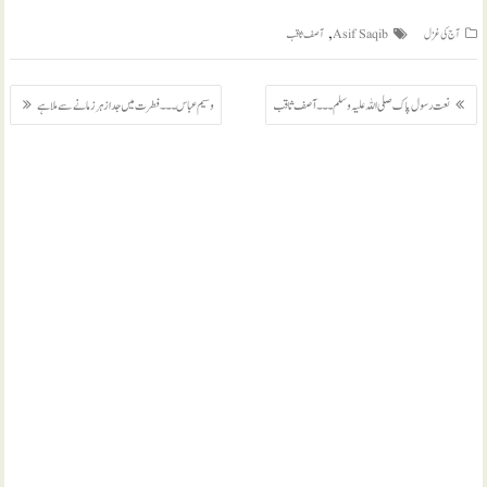
,
آج کی غزل
Asif Saqib
آصف ثاقب
پوسٹوں
نعت رسول پاک صلی اللہ علیہ وسلم ۔۔۔ آصف ثاقب
وسیم عباس ۔۔۔ فطرت میں جدا زہر زمانے سے ملا ہے
کی
نیویگیشن