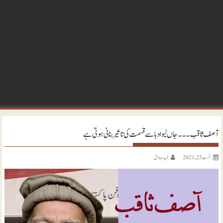
آصف ثاقب ۔۔۔ جاں لیوا وبا سے قسمت کی تاثیر بنانی ہوتی ہے
اگست 23, 2021
نويد صادق