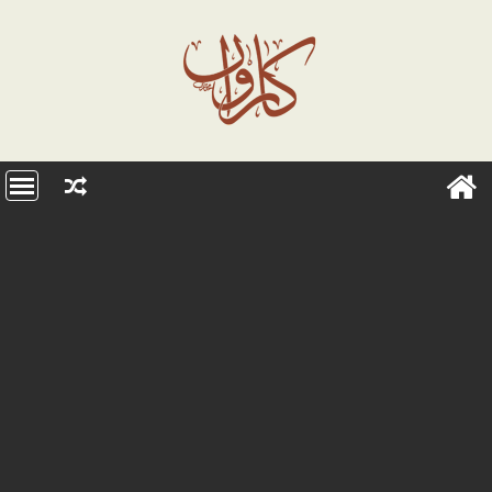
Ski
t
conten