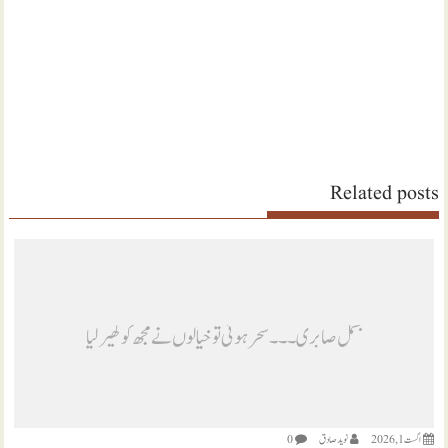
Related posts
بسمل صابری ۔۔۔ سحر ہوئی تو خیالوں نے مجھ کو گھیر لیا
اگست 1, 2026
نويد صادق
0