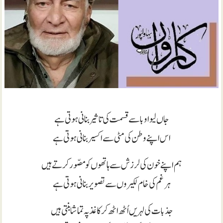
جاں لیوا وبا سے قسمت کی تاثیر بنانی ہوتی ہے
اس اپنے وطن کی مٹی سے اکسیر بنانی ہوتی ہے
ہم اپنے خون کی لرزش سے ہاتھوں کو مصّور کرتے ہیں
ہر غم کی خام لکیروں سے تصویر بنانی ہوتی ہے
جذبات کی لہریں اُٹھ اٹھ کر کاغذ پہ تماشا بنتی ہیں