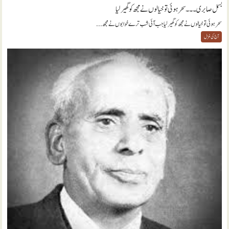
بسمل صابری ۔۔۔ سحر ہوئی تو خیالوں نے مجھ کو گھیر لیا
سحر ہوئی تو خیالوں نے مجھ کو گھیر لیا جب آئی شب ترے خوابوں نے مجھ...
آج کی غزل