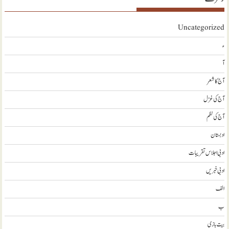
Uncategorized
ء
آ
آج کا شعر
آج کی غزل
آج کی نظم
ادبستان
ادبی اجلاس تقریبات
ادبی خبریں
الف
ب
بیت بازی