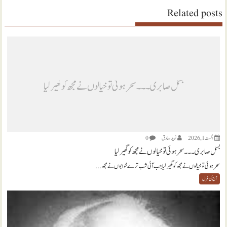
Related posts
بسمل صابری ۔۔۔ سحر ہوئی تو خیالوں نے مجھ کو گھیر لیا
اگست 1, 2026
نويد صادق
0
بسمل صابری ۔۔۔ سحر ہوئی تو خیالوں نے مجھ کو گھیر لیا
سحر ہوئی تو خیالوں نے مجھ کو گھیر لیا جب آئی شب ترے خوابوں نے مجھ...
آج کی غزل