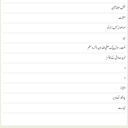
منتخب مضامين
منقبت
موصولہ کتب / جراٗد
ن
نعت رسول پاک صلی اللہ علیہ و آلہ وسلم
نويد صادق کے کالمز
ہ
و
وڈيوز
يادگار تصاوير
ی، ے