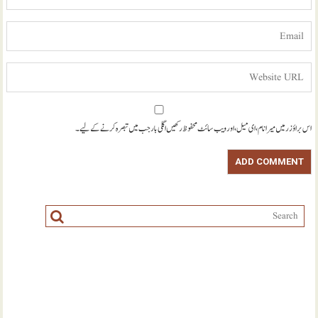
اس براؤزر میں میرا نام، ای میل، اور ویب سائٹ محفوظ رکھیں اگلی بار جب میں تبصرہ کرنے کےلیے۔