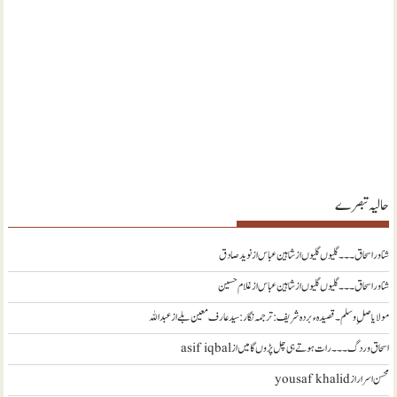
حالیہ تبصرے
شناور اسحاق ۔۔۔ گلیوں گلیوں از شاہین عباس
از
نويد صادق
شناور اسحاق ۔۔۔ گلیوں گلیوں از شاہین عباس
از
غلام حسین
مولا یا صلِ وسلم ۔قصیدہ ء بردہ شریف: ترجمہ نگار : سید عارف معین بلے
از
عبداللہ
اسحاق وردگ ۔۔۔ رات ہوتے ہی چل پڑوں گا میں
از
asif iqbal
محسن اسرار
از
yousaf khalid