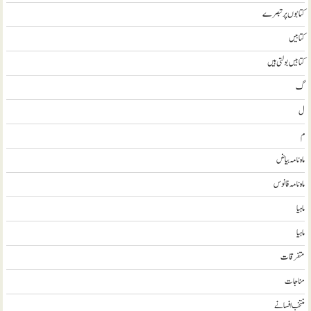
کتابوں پر تبصرے
کتابيں
کتابیں بولتی ہیں
گ
ل
م
ماہ نامہ بیاض
ماہ نامہ فانوس
ماہیا
ماہیا
متفرقات
مناجات
منتخب افسانے