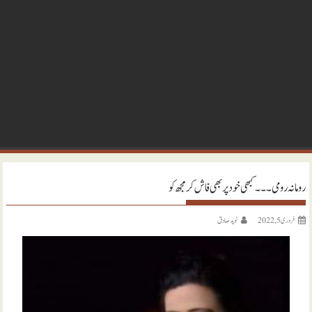
رومانہ رومی ۔۔۔ کبھی خود پر بھی فاش کر مجھ کو
فروری 5, 2022
نويد صادق