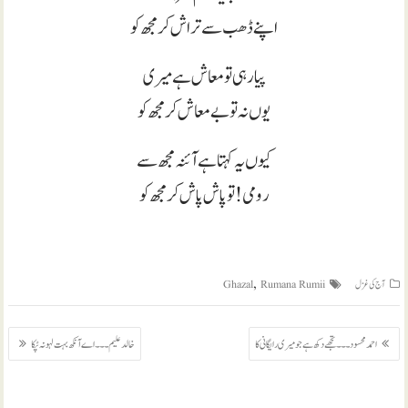
اپنے ڈھب سے تراش کر مجھ کو
پیار ہی تو معاش ہے میری
یوں نہ تو بے معاش کر مجھ کو
کیوں یہ کہتا ہے آئنہ مجھ سے
رومی! تو پاش پاش کر مجھ کو
,
آج کی غزل
Rumana Rumii
Ghazal
پوسٹوں
احمد محسود ۔۔۔ تجھے دکھ ہے جو میری رایگانی کا
خالد علیم ۔۔۔ اے آنکھ بہت لہو نہ ٹپکا
کی
نیویگیشن