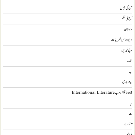
آج کی غزل
آج کی نظم
ادبستان
ادبی اجلاس تقریبات
ادبی خبریں
الف
ب
بیت بازی
بین الاقوامی ادب International Literature
پ
ت
تاثرات
تراجم