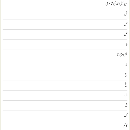
سيد آل احمد کی شاعری
ش
ص
ض
ط
طنز و مزاح
ظ
ع
غ
ف
ق
ک
کالم