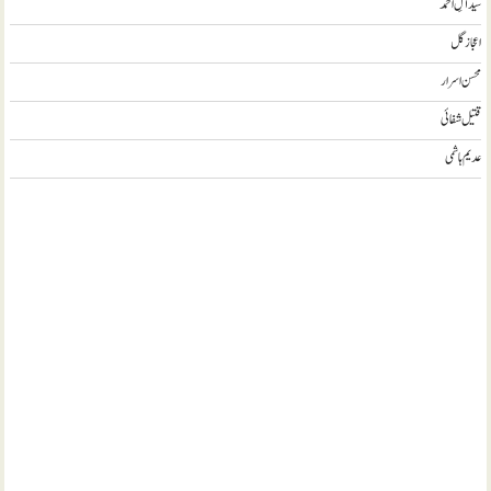
سید آلِ احمد
اعجاز گل
محسن اسرار
قتیل شفائی
عدیم ہاشمی