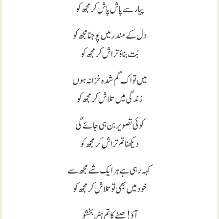
پیار سے پاش پاش کر مجھ کو
دل کے مندر میں پوجنا مجھ کو
بُت بناؤ تراش کر مجھ کو
میں تو اک گم شدہ خزانہ ہوں
زندگی میں تلاش کر مجھ کو
کوئی تصویر بن ہی جائے گی
دیکھنا تم تراش کر مجھ کو
کہہ رہی ہے ہر ایک شے مجھ سے
خود میں بھی تو تلاش کر مجھ کو
آؤ ! جینے کا تم ہُنر بخشو