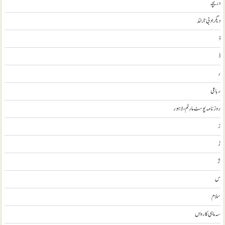
دریچہ
ديگر ادبی جرائد
ذ
ڈ
ر
رباعی
روزنامہ پوسٹ مارٹم، لاہور
ز
ڑ
ژ
س
سلام
سہ ماہی کارواں