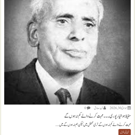
جولائی 30, 2026
نويد صادق
0
حفیظ ہوشیارپوری ۔۔۔ محبت کرنے والے کم نہ ہوں گے
محبت کرنے والے کم نہ ہوں گے تری محفل میں لیکن ہم نہ ہوں گے میں...
آج کی غزل