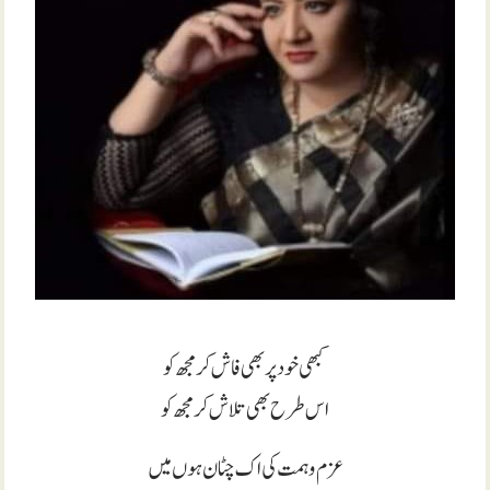
کبھی خود پر بھی فاش کر مجھ کو
اس طرح بھی تلاش کر مجھ کو
عزم و ہمت کی اک چٹان ہوں میں