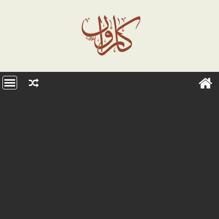
Ski
t
conten