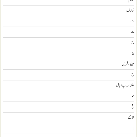
تعارف
ث
ٹ
ج
چ
چنیدہ خبریں
ح
حلقہ اربابِ خیال
حمد
خ
خاکے
د