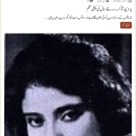
اگست 1, 2026
نويد صادق
0
پروین شاکر ۔۔۔ نئے سال کی پہلی نظم
اندیشوں کے دروازوں پر کوئی نشان لگاتا ہے اور راتوں رات تمام گھروں پر وہی سیاہی...
آج کی نظم