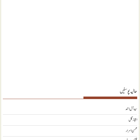
حالیہ پوسٹیں
سید آلِ احمد
اعجاز گل
محسن اسرار