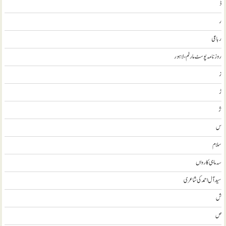
ڈ
ر
رباعی
روزنامہ پوسٹ مارٹم، لاہور
ز
ڑ
ژ
س
سلام
سہ ماہی کارواں
سيد آل احمد کی شاعری
ش
ص