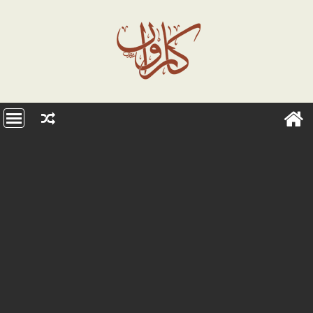
Ski
t
conten