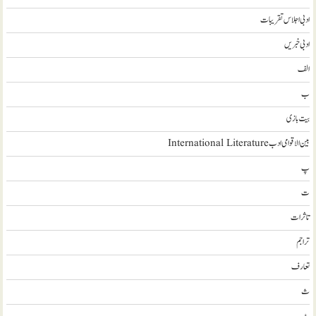
ادبی اجلاس تقریبات
ادبی خبریں
الف
ب
بیت بازی
بین الاقوامی ادب International Literature
پ
ت
تاثرات
تراجم
تعارف
ث