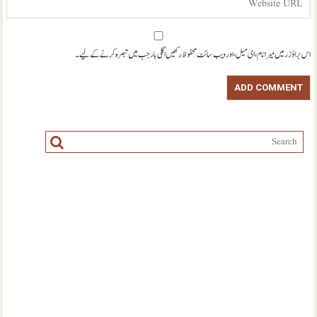
اس براؤزر میں میرا نام، ای میل، اور ویب سائٹ محفوظ رکھیں اگلی بار جب میں تبصرہ کرنے کےلیے۔