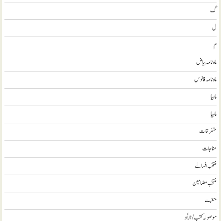
گ
ل
م
ماہ نامہ بیاض
ماہ نامہ فانوس
ماہیا
ماہیا
متفرقات
مناجات
منتخب افسانے
منتخب مضامين
منقبت
موصولہ کتب / جراٗد