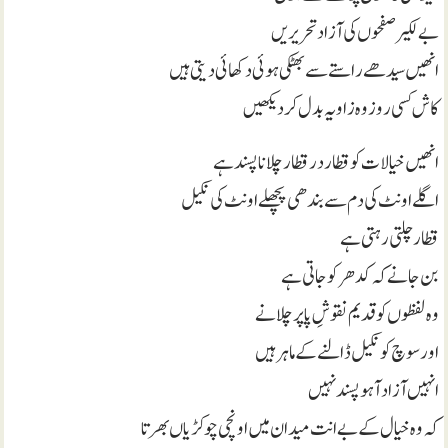
بے لکیر صفحوں کی آزاد تحریریں
انھیں سیدھے راستے سے بھٹکی ہوئی دکھائی دیتی ہیں
کاش کسی روز وہ زاویہ بدل کر دیکھیں
انھیں خیالات کو قطار در قطار چلانا پسند ہے
اگلے اونٹ کی دم سے بندھی پچھلے اونٹ کی نکیل
قطار چلتی رہتی ہے
بن جانے کہ کدھر کو جاتی ہے
وہ لفظوں کو قدیم نقوشِ پا پر چلانے
اور سوچ کو نکیل ڈالنے کے ماہر ہیں
انہیں آزاد آہو پسند نہیں
کہ وہ خیال کے بے انت میدان میں اونچی چوکڑیاں بھرتا