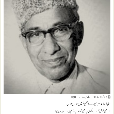
جولائی 31, 2026
نويد صادق
0
حفیظ جالندھری ۔۔۔ ابھی تو میں جوان ہوں
ہَوا بھی خوش گوار ہے گلوں پہ بھی نکھار ہے ترنمِ ہزار ہے بہار پر بہار...