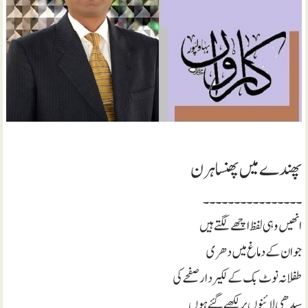
پھندے میں پھنسا ہرن
۔۔۔۔۔۔۔۔۔۔۔۔۔۔۔۔
انھیں وہی لفظ اچھے لگتے ہیں
جو ان کے دماغ میں دھری
طفلانہ نوٹ بک کے لکیر دار صفحے کی
سیدھی لائنوں پر لکھے گئے ہوں