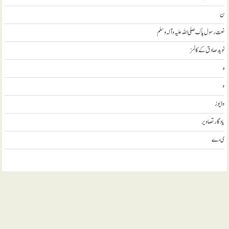
ن
نعت رسول پاک صلی اللہ علیہ و آلہ وسلم
نويد صادق کے کالمز
ہ
و
وڈيوز
يادگار تصاوير
ی، ے