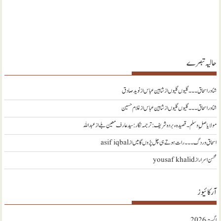
حالیہ تبصرے
شناور اسحاق ۔۔۔ گلیوں گلیوں از شاہین عباس
از
نويد صادق
شناور اسحاق ۔۔۔ گلیوں گلیوں از شاہین عباس
از
غلام حسین
مولا یا صلِ وسلم ۔قصیدہ ء بردہ شریف: ترجمہ نگار : سید عارف معین بلے
از
عبداللہ
اسحاق وردگ ۔۔۔ رات ہوتے ہی چل پڑوں گا میں
از
asif iqbal
محسن اسرار
از
yousaf khalid
آرکائیوز
اگست 2026