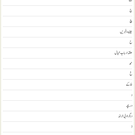
ٹ
ج
چ
چنیدہ خبریں
ح
حلقہ اربابِ خیال
حمد
خ
خاکے
د
دریچہ
ديگر ادبی جرائد
ذ