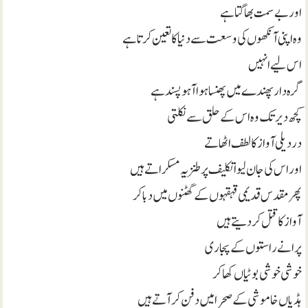
اور بے سمت بھاگتا ہے
وہ اپنی آنکھوں کی وسعت سے دنیا کا تعین کرتا ہے
اس لیے انہیں
گرہ دار پھندے میں پھنسا ہوا آہو پسند ہے
کچھ دیر تک وہ اس کے حلق سے نکلتی
دردیلی آواز کا لطف اٹھاتے
اور اس کی جان لیوا تکلیف پر طنزیہ مسکراتے ہیں
پھر مقدس قدیمی قہقہوں کے گھٹنوں میں دبا کر
آواز کا قتل کر دیتے ہیں
پرانے راستوں کے پجاری
خوشی خوشی بوٹیاں کھا کر
ہڈیاں خاموشی کے صحرا میں دفن کر آتے ہیں