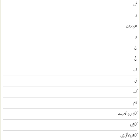
ض
ط
طنز و مزاح
ظ
ع
غ
ف
ق
ک
کالم
کتابوں پر تبصرے
کتابيں
کتابیں بولتی ہیں