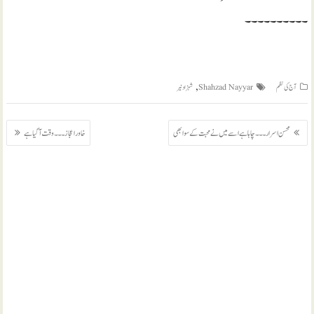
۔۔۔۔۔۔۔۔۔۔
,
آج کی نظم
Shahzad Nayyar
شہزاد نیر
پوسٹوں
محسن اسرار ۔۔۔ چاہا ہے اسے میں نے محبت کے سوا بھی
خاور اعجاز ۔۔۔ وقت آگیا ہے
کی
نیویگیشن