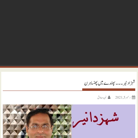
شہزاد نیر ۔۔۔ پھندے میں پھنسا ہرن
دسمبر 5, 2021
نويد صادق