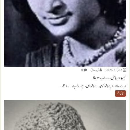
جولائی 31, 2026
نويد صادق
0
فہمیدہ ریاض ۔۔۔ اب سو جاؤ
اب سو جاؤ اور اپنے ہاتھ کو میرے ہاتھ میں رہنے دو تم چاند سے ماتھے...
آج کی نظم