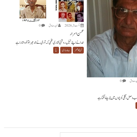
اگست 3, 2026
نويد صادق
0
محسن اسرار
خدا نے اپنے تئیں روشنی اُتاری تھی کہ آدمی نے اندھیرا تو خود اتارا ہے
آج کا شعر
بیت بازی
خ
يد صادق
0
 بلب وصل، گلی کوچوں میں چرچا مانگتا ہے