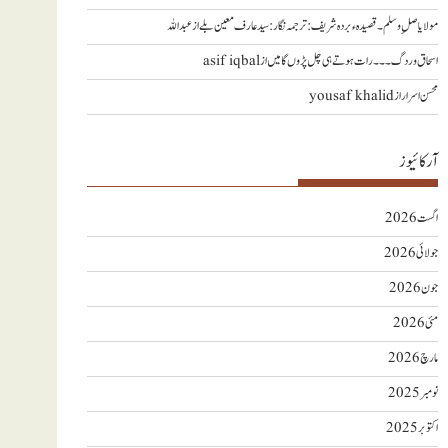
مولا یا صلِ وسلم ۔قصیدہ ء بردہ شریف: ترجمہ نگار : سید عارف معین بلے
از
عبداللہ
اسحاق وردگ ۔۔۔ رات ہوتے ہی چل پڑوں گا میں
از
asif iqbal
محسن اسرار
از
yousaf khalid
آرکائیوز
اگست 2026
جولائی 2026
جون 2026
مئی 2026
مارچ 2026
نومبر 2025
اکتوبر 2025