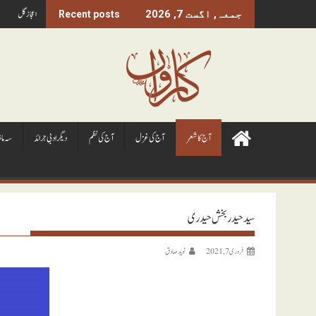
Ski
اعجاز گل
جمعہ, اگست 7, 2026
Recent posts
t
conten
آج کا شعر
آج کی غزل
آج کی نظم
ديگر ادبی جرائد
سہ ما
سید حیدر بخش حیدری
فروری 7, 2021
نويد صادق