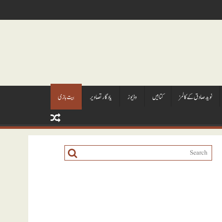
نويد صادق کے کالمز
کتابيں
وڈيوز
يادگار تصاوير
بیت بازی