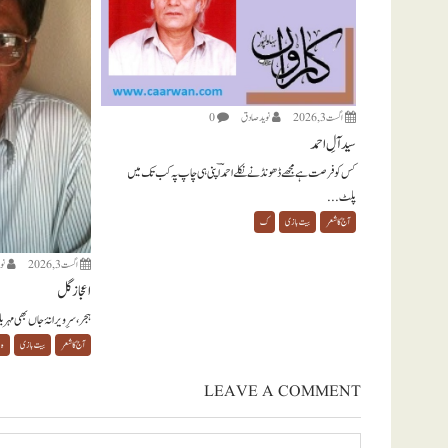
اگست 3, 2026
نويد صادق
0
سید آلِ احمد
کس کو فرصت ہے مجھے ڈھونڈنے نکلے احمدؔ اپنی ہی چاپ پہ کب تک میں
پلٹ...
آج کا شعر
بیت بازی
ک
اگست 3, 2026
نو
اعجاز گل
ہجر، سرِ ویرانۂ جاں بھی مہر
آج کا شعر
بیت بازی
ہ
LEAVE A COMMENT