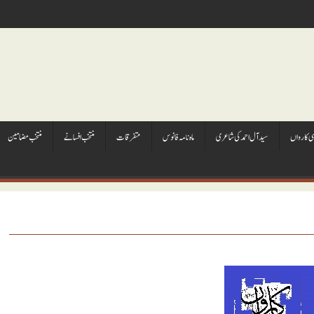
ہی کارواں
سيد آل احمد کی شاعری
ماہ نامہ فانوس
متفرقات
منتخب افسانے
منتخب مضامين