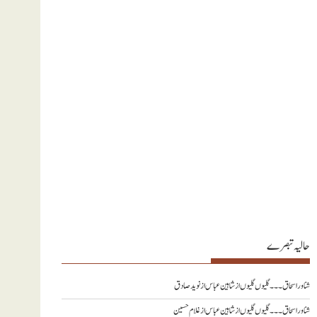
حالیہ تبصرے
شناور اسحاق ۔۔۔ گلیوں گلیوں از شاہین عباس
از
نويد صادق
شناور اسحاق ۔۔۔ گلیوں گلیوں از شاہین عباس
از
غلام حسین