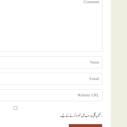
رکھیں اگلی بار جب میں تبصرہ کرنے کےلیے۔