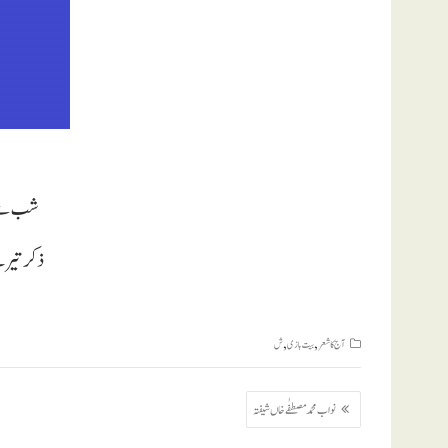
شب سے ت
ذکر تیرے
,
,
آج کا شعر
بیت بازی
ش
پوسٹوں
نواب محمد مصطفٰے خاں شیفتہ
کی