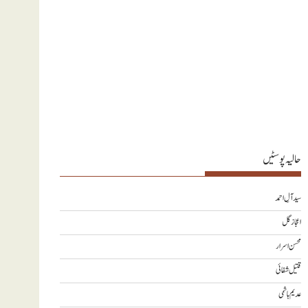
حالیہ پوسٹیں
سید آلِ احمد
اعجاز گل
محسن اسرار
قتیل شفائی
عدیم ہاشمی