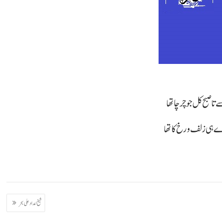
ا صبح کل جو چرچا تھا
 ہی زلف و رخ کا تھا
شیخ امداد علی بحر