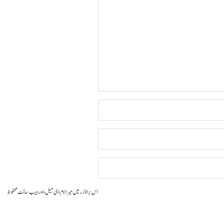
اس براؤزر میں میرا نام، ای میل، اور ویب سائٹ محفوظ