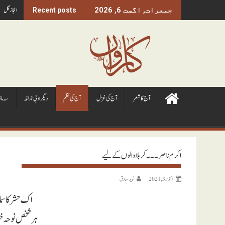
Ski
اعجاز گل
جمعرات, اگست 6, 2026
Recent posts
t
conten
آج کا شعر
آج کی غزل
آج کی نظم
ديگر ادبی جرائد
سہ ما
اکرم ناصر ۔۔۔ کربلا والوں کے لیے
اکتوبر 3, 2021
نويد صادق
اک حشر کا س
ہر شخص نوحہ خ