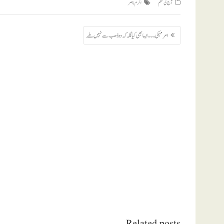
آج کی نظم
اکرم ناصر
پوسٹوں
امر مہکی ۔۔۔ ایسا بھی کیا گلہ کہ وہ ڈھب سے نہیں مِلے
کی
نیویگیشن
Related posts