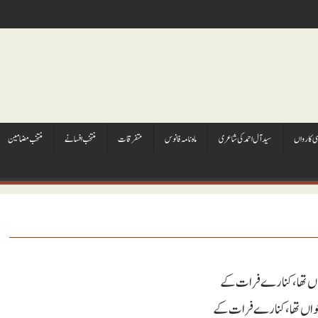
ہی کارواں
سيد آل احمد کی شاعری
ماہ نامہ فانوس
متفرقات
منتخب افسانے
منتخب مضامين
ماں تھا ، کنارے فرات کے
واں تھا ، کنارے فرات کے