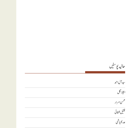
حالیہ پوسٹیں
سید آلِ احمد
اعجاز گل
محسن اسرار
قتیل شفائی
عدیم ہاشمی