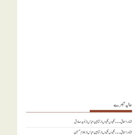
حالیہ تبصرے
شناور اسحاق ۔۔۔ گلیوں گلیوں از شاہین عباس
از
نويد صادق
شناور اسحاق ۔۔۔ گلیوں گلیوں از شاہین عباس
از
غلام حسین