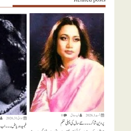
اگست 1, 2026
نويد صادق
0
جولائی 31, 2026
پروین شاکر ۔۔۔ نئے سال کی پہلی نظم
فہمیدہ ریاض ۔۔۔ اب س