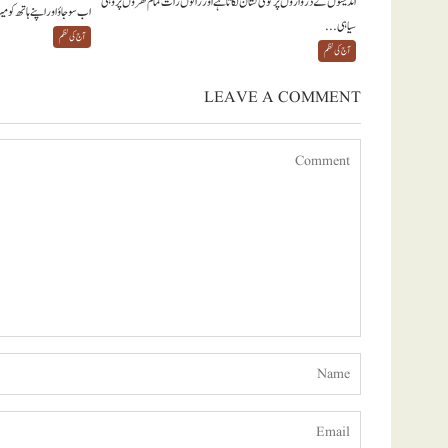
اندیشوں کے دروازوں پر کوئی نشان لگاتا ہے اور راتوں رات تمام گھروں پر وہی
اب سو جاؤ اور اپنے ہاتھ کو 
سیاہی...
آج کی نظم
آج کی نظم
LEAVE A COMMENT