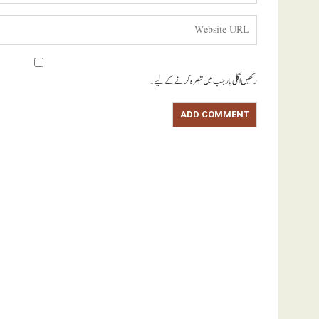
رکھیں اگلی بار جب میں تبصرہ کرنے کےلیے۔