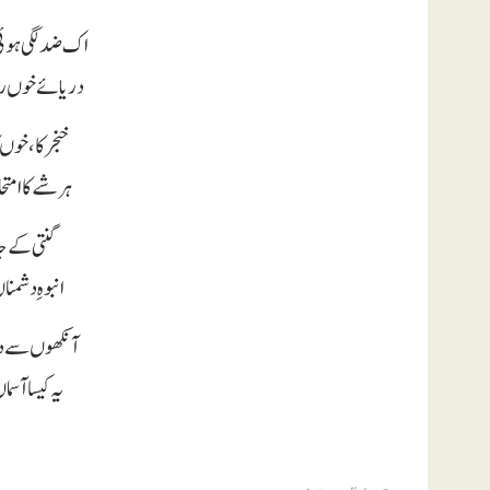
اک ضد لگی ہوئی
دریائے خوں ر
خنجر کا ، خوں ک
ہر شے کا امت
گنتی کے جا
انبوہِ دشمن
آنکھوں سے دی
یہ کیسا آس