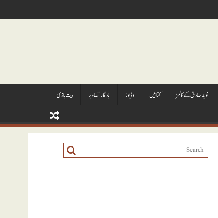
نويد صادق کے کالمز
کتابيں
وڈيوز
يادگار تصاوير
بیت بازی