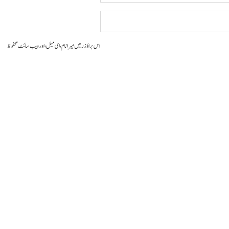
اس براؤزر میں میرا نام، ای میل، اور ویب سائٹ محفوظ