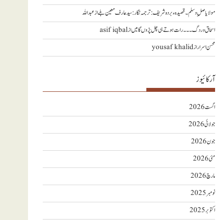
مولا یا صلِ وسلم ۔قصیدہ ء بردہ شریف: ترجمہ نگار : سید عارف معین بلے
از
عبداللہ
اسحاق وردگ ۔۔۔ رات ہوتے ہی چل پڑوں گا میں
از
asif iqbal
محسن اسرار
از
yousaf khalid
آرکائیوز
اگست 2026
جولائی 2026
جون 2026
مئی 2026
مارچ 2026
نومبر 2025
اکتوبر 2025