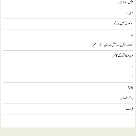
منتخب مضامين
منقبت
موصولہ کتب / جراٗد
ن
نعت رسول پاک صلی اللہ علیہ و آلہ وسلم
نويد صادق کے کالمز
ہ
و
وڈيوز
يادگار تصاوير
ی، ے