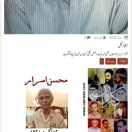
اگست 3, 2026
نويد صادق
0
اعجاز گل
ہجر، سرِ ویرانۂ جاں بھی مہر بلب وصل، گلی کوچوں میں چرچا مانگتا ہے
آج کا شعر
بیت بازی
ہ