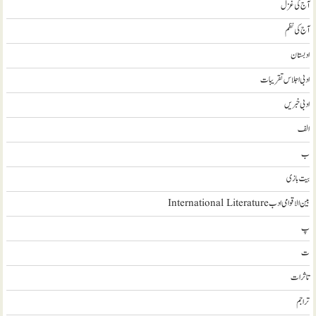
آج کی غزل
آج کی نظم
ادبستان
ادبی اجلاس تقریبات
ادبی خبریں
الف
ب
بیت بازی
بین الاقوامی ادب International Literature
پ
ت
تاثرات
تراجم