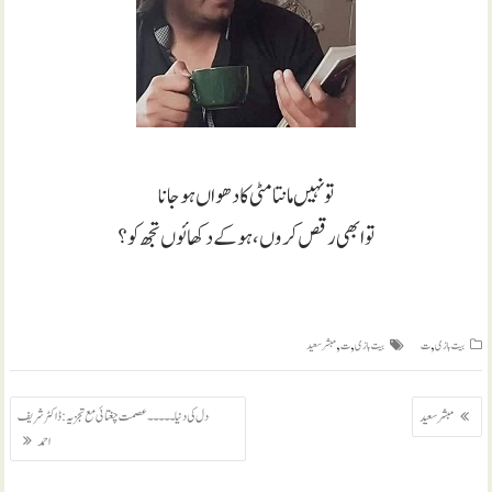
تو نہیں مانتا مٹی کا دھواں ہو جانا
تو ابھی رقص کروں ، ہو کے دکھائوں تجھ کو؟
,
,
,
بیت بازی
ت
بیت بازی
ت
مبشر سعید
پوسٹوں
دل کی دنیا ۔۔۔۔۔ عصمت چغتائی مع تجزیہ : ڈاکٹر شریف
مبشر سعید
کی
احمد
نیویگیشن