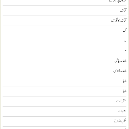
کتابوں پر تبصرے
کتابيں
کتابیں بولتی ہیں
گ
ل
م
ماہ نامہ بیاض
ماہ نامہ فانوس
ماہیا
ماہیا
متفرقات
مناجات
منتخب افسانے