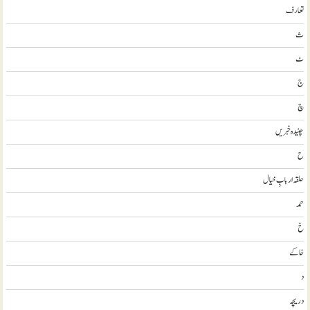
تعارف
ث
ٹ
ج
چ
چنیدہ خبریں
ح
حلقہ اربابِ خیال
حمد
خ
خاکے
د
دریچہ