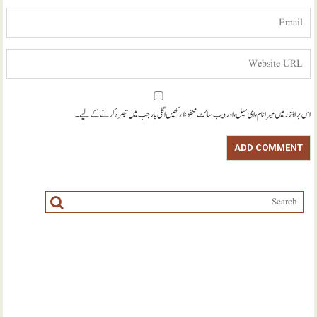
اس براؤزر میں میرا نام، ای میل، اور ویب سائٹ محفوظ رکھیں اگلی بار جب میں تبصرہ کرنے کےلیے۔