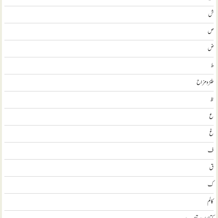
ش
ص
ض
ط
طنز و مزاح
ظ
ع
غ
ف
ق
ک
کالم