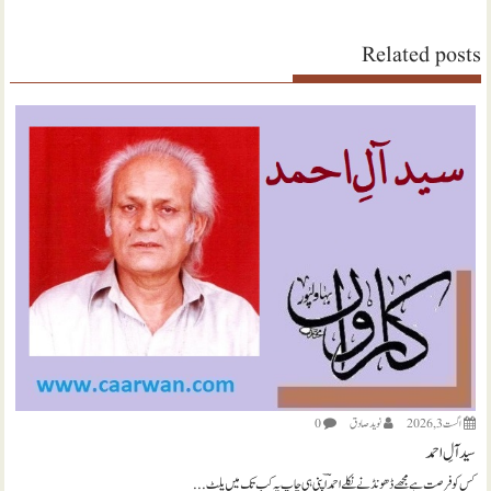
Related posts
اگست 3, 2026
نويد صادق
0
سید آلِ احمد
کس کو فرصت ہے مجھے ڈھونڈنے نکلے احمدؔ اپنی ہی چاپ پہ کب تک میں پلٹ...