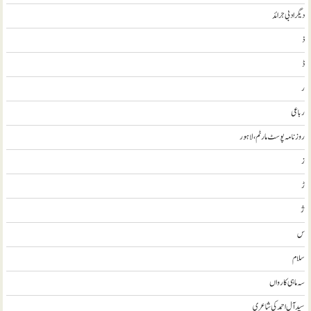
ديگر ادبی جرائد
ذ
ڈ
ر
رباعی
روزنامہ پوسٹ مارٹم، لاہور
ز
ڑ
ژ
س
سلام
سہ ماہی کارواں
سيد آل احمد کی شاعری