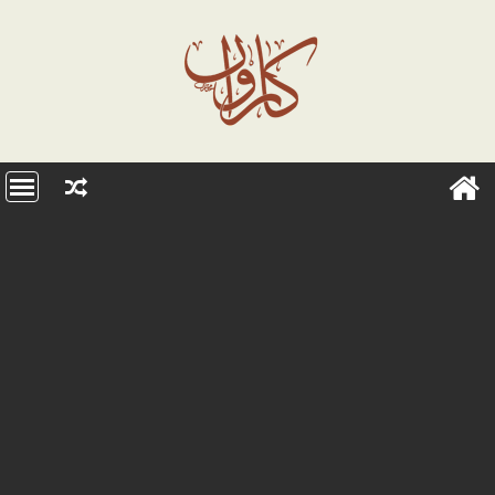
Ski
t
conten