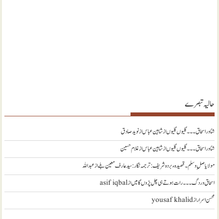
حالیہ تبصرے
شناور اسحاق ۔۔۔ گلیوں گلیوں از شاہین عباس
از
نويد صادق
شناور اسحاق ۔۔۔ گلیوں گلیوں از شاہین عباس
از
غلام حسین
مولا یا صلِ وسلم ۔قصیدہ ء بردہ شریف: ترجمہ نگار : سید عارف معین بلے
از
عبداللہ
اسحاق وردگ ۔۔۔ رات ہوتے ہی چل پڑوں گا میں
از
asif iqbal
محسن اسرار
از
yousaf khalid