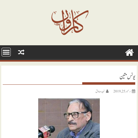
Ski
t
conten
یونس متین
دسمبر 25, 2019
نويد صادق