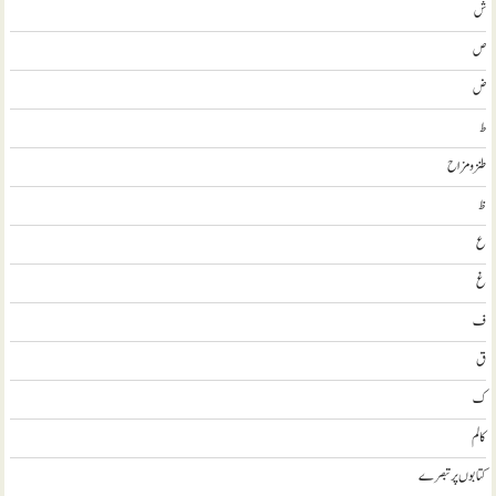
ش
ص
ض
ط
طنز و مزاح
ظ
ع
غ
ف
ق
ک
کالم
کتابوں پر تبصرے