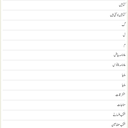
کتابيں
کتابیں بولتی ہیں
گ
ل
م
ماہ نامہ بیاض
ماہ نامہ فانوس
ماہیا
ماہیا
متفرقات
مناجات
منتخب افسانے
منتخب مضامين