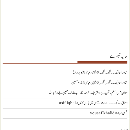
حالیہ تبصرے
شناور اسحاق ۔۔۔ گلیوں گلیوں از شاہین عباس
از
نويد صادق
شناور اسحاق ۔۔۔ گلیوں گلیوں از شاہین عباس
از
غلام حسین
مولا یا صلِ وسلم ۔قصیدہ ء بردہ شریف: ترجمہ نگار : سید عارف معین بلے
از
عبداللہ
اسحاق وردگ ۔۔۔ رات ہوتے ہی چل پڑوں گا میں
از
asif iqbal
محسن اسرار
از
yousaf khalid