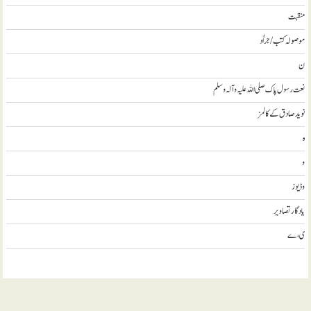
منقبت
موصولہ کتب / جراٗد
ن
نعت رسول پاک صلی اللہ علیہ و آلہ وسلم
نويد صادق کے کالمز
ہ
و
وڈيوز
يادگار تصاوير
ی، ے