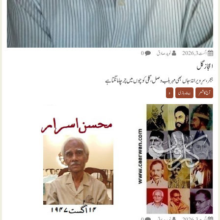
اگست 3, 2026
نويد صادق
0
اعجاز گل
ہجر، سرِ ویرانۂ جاں بھی مہر بلب وصل، گلی کوچوں میں چرچا مانگتا ہے
آج کا شعر
بیت بازی
ہ
اگست 3, 2026
نويد صادق
0