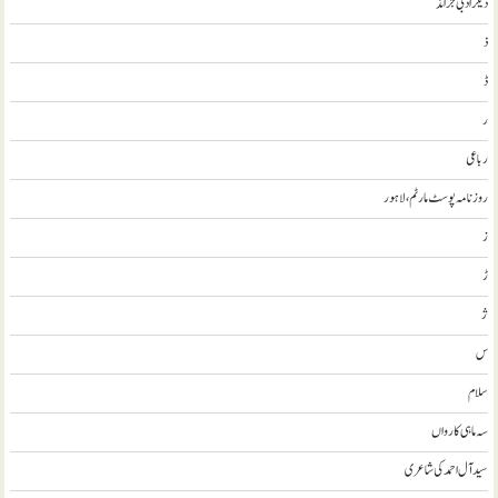
ديگر ادبی جرائد
ذ
ڈ
ر
رباعی
روزنامہ پوسٹ مارٹم، لاہور
ز
ڑ
ژ
س
سلام
سہ ماہی کارواں
سيد آل احمد کی شاعری