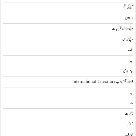
آج کی نظم
ادبستان
ادبی اجلاس تقریبات
ادبی خبریں
الف
ب
بیت بازی
بین الاقوامی ادب International Literature
پ
ت
تاثرات
تراجم
تعارف