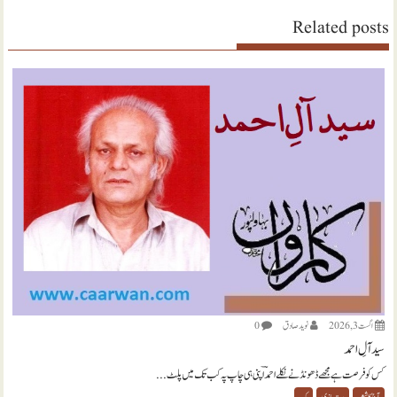
Related posts
اگست 3, 2026
نويد صادق
0
سید آلِ احمد
کس کو فرصت ہے مجھے ڈھونڈنے نکلے احمدؔ اپنی ہی چاپ پہ کب تک میں پلٹ...
آج کا شعر
بیت بازی
ک