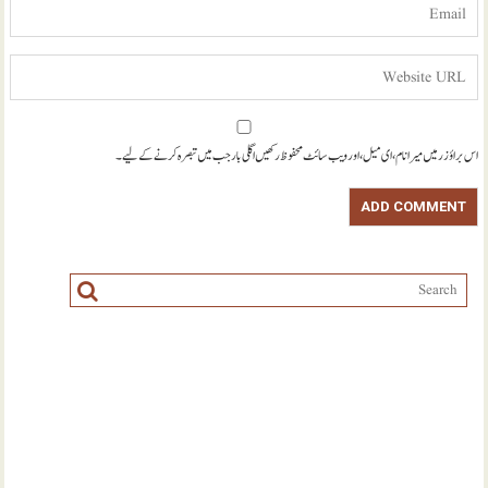
اس براؤزر میں میرا نام، ای میل، اور ویب سائٹ محفوظ رکھیں اگلی بار جب میں تبصرہ کرنے کےلیے۔