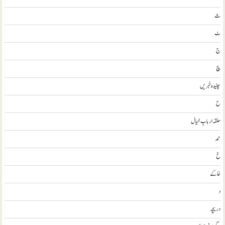
ث
ٹ
ج
چ
چنیدہ خبریں
ح
حلقہ اربابِ خیال
حمد
خ
خاکے
د
دریچہ