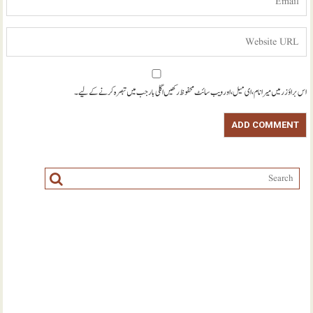
اس براؤزر میں میرا نام، ای میل، اور ویب سائٹ محفوظ رکھیں اگلی بار جب میں تبصرہ کرنے کےلیے۔