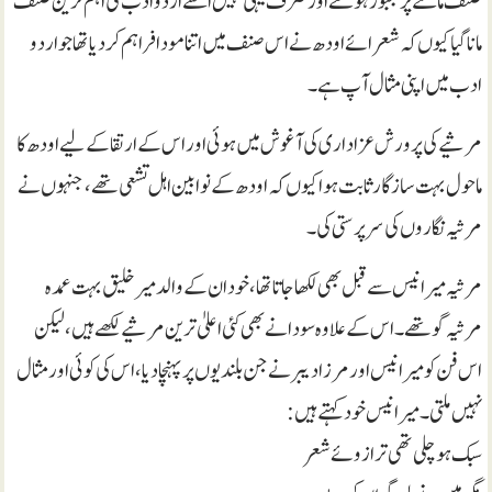
صنف ماننے پر مجبور ہو گئے اور صرف یہی نہیں اسے اردو ادب کی اہم ترین صنف
مانا گیا کیوں کہ شعرائے اودھ نے اس صنف میں اتنا مودا فراہم کر دیا تھا جو اردو
ادب میں اپنی مثال آپ ہے۔
مرثیے کی پرورش عزا داری کی آغوش میں ہوئی اور اس کے ارتقا کے لیے اودھ کا
ماحول بہت ساز گار ثابت ہوا کیوں کہ اودھ کے نوابین اہل تشعی تھے، جنہوں نے
مرثیہ نگاروں کی سر پرستی کی۔
مرثیہ میر انیس سے قبل بھی لکھا جاتا تھا، خود ان کے والد میر خلیق بہت عمدہ
مرثیہ گو تھے۔ اس کے علاوہ سودا نے بھی کئی اعلیٰ ترین مرثیے لکھے ہیں، لیکن
اس فن کو میر انیس اور مرزا دیبر نے جن بلندیوں پر پہنچا دیا، اس کی کوئی اور مثال
نہیں ملتی۔ میر انیس خود کہتے ہیں:
سبک ہو چلی تھی ترازوئے شعر