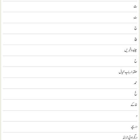
ث
ٹ
ج
چ
چنیدہ خبریں
ح
حلقہ اربابِ خیال
حمد
خ
خاکے
د
دریچہ
ديگر ادبی جرائد