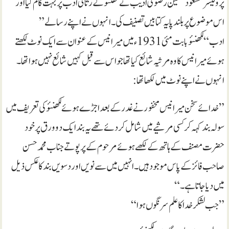
پروفیسر مسعود حسین رضوی ادیب نے لکھنئو کے رثائی ادب پر بہت کام کیا اور
اس موضوع پر بلند پایہ کتابیں تصنیف کی۔ انہوں نے اپنے رسالے”
ادب“لکھنئو بابت مئی 1931ء میں میر انیس کے عنوان سے ایک نوٹ لکھتے
ہوئے میر انیس کا وہ مرثیہ شائع کیا تھا جو اس سے قبل کہیں شائع نہیں ہو ا تھا۔
انہوں نے اپنے نوٹ میں لکھا تھا :
” خدائے سخن میر انیس مخفور نے غدر کے بعد اجڑے ہوئے لکھنئو کی تعریف میں
سولہ بند کہہ کر کسی مرثیے میں شامل کر دئے تھے یہ بند ایک دو ورق پر خود
حضرت مصنف کے ہاتھ کے لکھے ہوئے مرحوم کے پر پوتے جناب محمد حسن
صاحب فائز کے پاس موجود ہیں۔ انہیں میں سے نویں اور دسویں بند کا عکس ذیل
میں دیا جاتا ہے۔ “
”جب لشکر خدا کا علم سر نگوں ہوا “