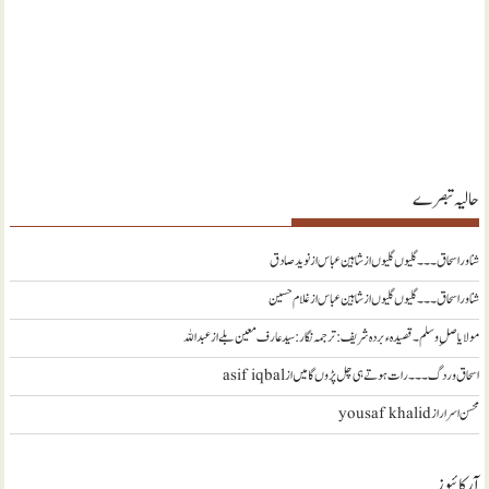
حالیہ تبصرے
شناور اسحاق ۔۔۔ گلیوں گلیوں از شاہین عباس
از
نويد صادق
شناور اسحاق ۔۔۔ گلیوں گلیوں از شاہین عباس
از
غلام حسین
مولا یا صلِ وسلم ۔قصیدہ ء بردہ شریف: ترجمہ نگار : سید عارف معین بلے
از
عبداللہ
اسحاق وردگ ۔۔۔ رات ہوتے ہی چل پڑوں گا میں
از
asif iqbal
محسن اسرار
از
yousaf khalid
آرکائیوز