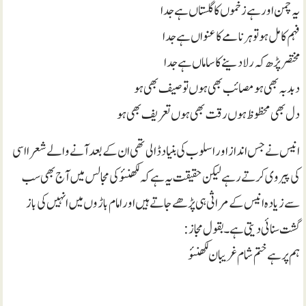
یہ چمن اور ہے زخموں کا گلستاں ہے جدا
فہم کامل ہو تو ہر نامے کا عنواں ہے جدا
مختصر پڑھ کہ رلا دینے کا ساماں ہے جدا
دبدبہ بھی ہو مصائب بھی ہوں توصیف بھی ہو
دل بھی محظوظ ہوں رقت بھی ہوں تعریف بھی ہو
انیس نے جس انداز اور اسلوب کی بنیاد ڈالی تھی ان کے بعد آنے والے شعرا اسی
کی پیروی کرتے رہے لیکن حقیقت یہ ہے کہ لکھنئو کی مجالس میں آج بھی سب
سے زیادہ انیس کے مراثی ہی پڑھے جاتے ہیں اور امام باڑوں میں انہیں کی باز
گشت سنائی دیتی ہے۔ بقول مجاز:
ہم پر ہے ختم شام غریبان لکھنئو