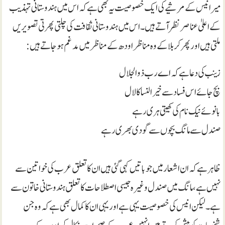
میر انیس کے مرثیے کی ایک خصوصیت یہ بھی ہے کہ اس میں ہندوستانی تہذیب
کے اعلیٰ عناصر نظر آتے ہیں۔ اس میں ہندوستانی ثقافت کی چلتی پھرتی تصویریں
ملتی ہیں اور پھر کربلا کے وہ مناظر اودھ کے مناظر میں مدغم ہو جاتے ہیں:
زینب کی دعا ہے کہ اے رب ذوالجلال
بچ جائے اس فساد سے خیر النسا کا لال
بانو ئے نیک نام کی کھیتی ہری رہے
صندل سے مانگ بچوں سے گودی بھری رہے
ظاہر ہے کہ ان اشعار میں جو باتیں کہی گئی ہیں ان کا تعلق عرب کی خواتین سے
نہیں ہے،مانگ میں صندل وغیرہ جیسی اصطلاحات کا تعلق ہندوستانی خاتون سے
ہے۔ لیکن انیس کی خصوصیت یہی ہے اور یہی ان کا کمال بھی ہے کہ وہ جن