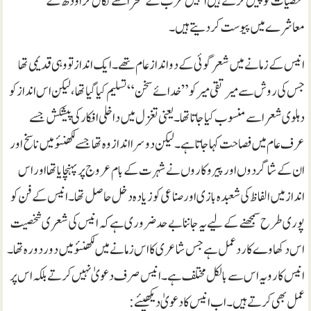
شخصیات کو پیش کرتے ہیں انہیں عرب کے صحرا سے نکال کر اودھ کے
معاشرے میں پیوست کر دیتے ہیں۔
انیس کے زمانے میں شعر گوئی کے دو انداز عام تھے۔ ایک انداز تو وہی قدیمی تھا
جس کی روش سے میر تقی میر کو ”خدائے سخن“ تسلیم کیا گیا تھا، لیکن اس انداز کو
دہلوی شعرا سے منسوب کیا جاتا تھا۔یعنی تغزل میں داخلی افکار کی پیشکش جسے
عرف عام میں فصاحت کہا جاتا ہے۔ لیکن دوسرا انداز وہ تھا جسے لکھنئو میں ناسخ اور
ان کے شاگردوں اور پیرو کار وں نے شہرت کے بام عروج پر پہنچایا تھا اور اس
انداز میں الفاظ کی شعبدہ بازی اور صناعی کو زیادہ دخل حاصل تھا۔ انیس کے فن کو
پوری طرح سمجھنے کے لیے یہ جاننا بے حد ضروری ہے کہ انیس کی شعری شخصیت
اس دکھاوے کا رد عمل ہے جس شاعری کا اس زمانے میں لکھنئو میں دور دورہ تھا۔
انیس کا رویہ اس سے بالکل مختلف ہے۔ انیس صرف دعویٰ نہیں کرتے بلکہ اس پر
عمل بھی کرتے ہیں۔ اب انیس کادعویٰ دیکھیئے: