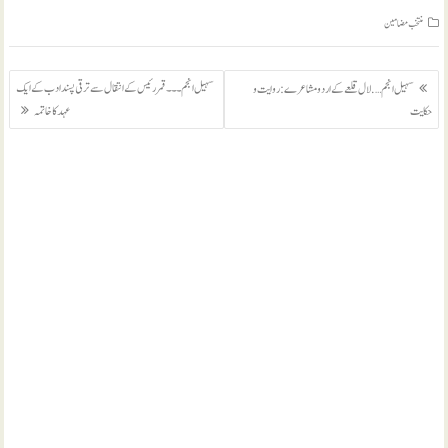
منتخب مضامين
پوسٹوں
سہیل انجم ۔۔۔ قمر رئیس کے انتقال سے ترقی پسند ادب کے ایک
سہیل انجم …. لال قلعے کے اردو مشاعرے: روایت و
کی
حکایت
عہد کا خاتمہ
نیویگیشن