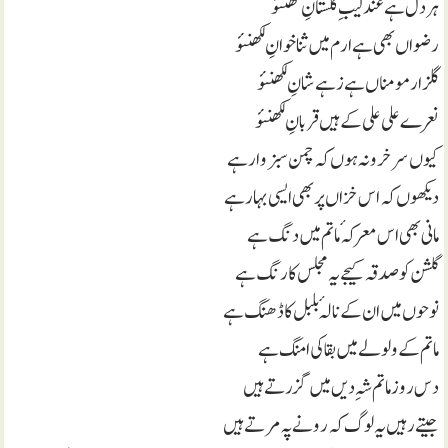
ہر دل ہے عندلیبِ گلستانِ لکھنئو
رضواں بھی ہے ارم میں ثنا خوانِ لکھنئو
گلزار مومناں ہے زہے شانِ لکھنئو
نعرے علی علی کے ہیں قربانِ لکھنئو
کیوں سر خرو نہ ہوں کہ چمن سبز وار ہے
دیکھوں کہ اس خزاں پر بھی ایسی بہار ہے
مانی بھی اس معرکہٴ ماتم میں دنگ ہے
گلشن کو صدقہ کیجے یہ مجلس کا رنگ ہے
نوحوں میں ان کے نالہٴ بلبل کا ڈھنگ ہے
ماتم کے ولولے میں بقا کی امنگ ہے
دس روز ماتم شہِ دیں میں گزرتے ہیں
جیتے رہیں یہ لوگ کہ رونے پہ مرتے ہیں