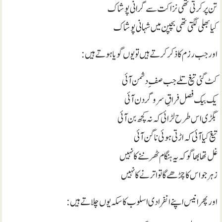
تن پر کرتی تھی نزاکت سے گرانی پوشاک
کیا بھلی لگتی تھی بچپن میں شہانی پوشاک
اور جب رزم کا ذکر کرتے ہیں تو یوں گویا ہو تے ہیں:
کٹ گئی تیغ تلے جب صفِ دشمن آئی
یک بیک فصل فراقِ سرو گردن آئی
بگڑی اس طرح لڑائی کہ نہ کچھ بن آئی
تیغ کیا آئی کہ اڑتی ہوئی ناگن آئی
غل تھا بھاگو کہ یہ ہنگام ٹھرننے کا نہیں
زہر جو اس کا چڑھے گا تو اترنے کا نہیں
اور پھر انیس اپنے انفرادی اسلوب کا سکہ یوں چلاتے ہیں: