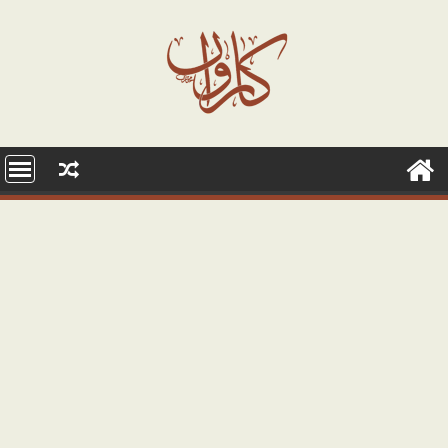
Ski
t
conten