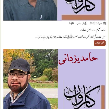
جون 10, 2026
نويد صادق
0
خالد علیم ۔۔۔ معروضات
معروضات فنی نقطۂ نظر سے نعت، حضور ﷺ کے اوصاف و محاسن کا بیان ہے۔ اس...
منتخب مضامين