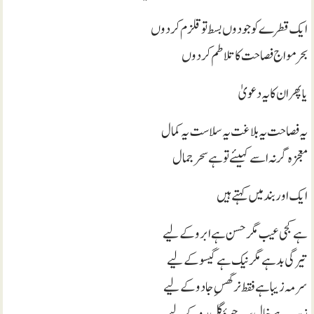
ایک قطرے کو جو دوں بسط تو قلزم کر دوں
بحر مواج فصاحت کا تلا طم کر دوں
یا پھر ان کا یہ دعویٰ
یہ فصاحت یہ بلاغت یہ سلاست یہ کمال
معجزہ گر نہ اسے کہیئے تو ہے سحر جمال
ایک اور بند میں کہتے ہیں
ہے کجی عیب مگر حسن ہے ابرو کے لیے
تیرگی بد ہے مگر نیک ہے گیسو کے لیے
سرمہ زیبا ہے فقط نرگسِ جادو کے لیے