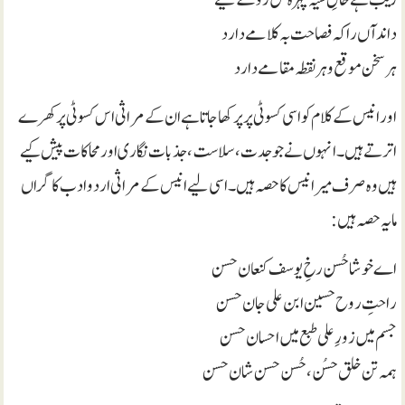
زیب ہے خالِ سیہ چہرہٴ گل رو کے لیے
داند آں را کہ فصاحت بہ کلامے دارد
ہر سخن موقع و ہر نقطہ مقامے دارد
اور انیس کے کلام کو اسی کسوٹی پر پرکھا جاتا ہے ان کے مراثی اس کسوٹی پر کھرے
اترتے ہیں۔ انہوں نے جو جدت، سلاست، جذبات نگاری اور محاکات پیش کیے
ہیں وہ صرف میر انیس کا حصہ ہیں۔ اسی لیے انیس کے مراثی اردو ادب کا گراں
مایہ حصہ ہیں:
اے خوشا حُسن رخِ یوسف کنعان حسن
راحتِ روح حسین ابن علی جان حسن
جسم میں زورِ علی طبع میں احسان حسن
ہمہ تن خلق حسُن، حُسن حسن شان حسن