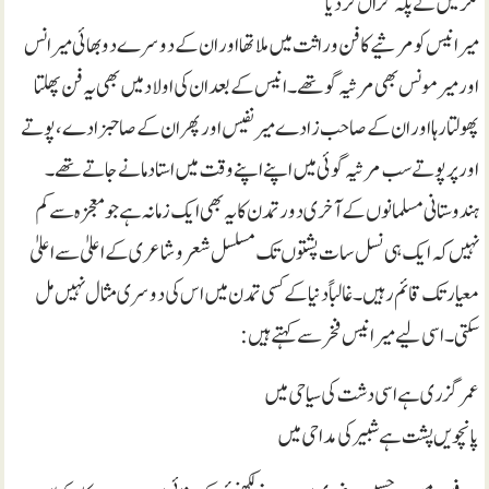
مگر میں نے پلہ گراں کر دیا
میرانیس کو مرثیے کا فن وراثت میں ملا تھا اور ان کے دوسرے دو بھائی میر انس
اور میر مونس بھی مرثیہ گو تھے۔ انیس کے بعد ان کی اولاد میں بھی یہ فن پھلتا
پھولتا رہا اور ان کے صاحب زادے میر نفیس اور پھر ان کے صاحبزادے، پوتے
اور پر پوتے سب مرثیہ گوئی میں اپنے اپنے وقت میں استاد مانے جاتے تھے۔
ہندوستانی مسلمانوں کے آخری دور تمدن کا یہ بھی ایک زمانہ ہے جو معجزہ سے کم
نہیں کہ ایک ہی نسل سات پشتوں تک مسلسل شعر و شاعری کے اعلیٰ سے اعلیٰ
معیار تک قائم رہیں۔ غالباً دنیا کے کسی تمدن میں اس کی دوسری مثا ل نہیں مل
سکتی۔ اسی لیے میر انیس فخر سے کہتے ہیں:
عمر گزری ہے اسی دشت کی سیاحی میں
پانچویں پشت ہے شبیر کی مداحی میں