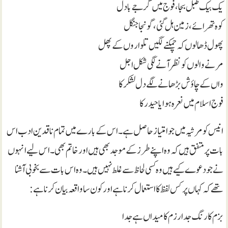
یک بیک طبل بجا، فوج میں گرجے بادل
کوہ تھرائے، زمین ہل گئی، گونجا جنگل
پھول ڈھالوں کہ چمکنے لگیں تلواروں کے پھل
مرنے والوں کو نظر آنے لگی شکل اجل
واں کے چاؤش بڑھانے لگے دل لشکر کا
فوج اسلام میں نعرہ ہوا یا حیدر کا
انیس کو مرثیہ میں جو امتیاز حاصل ہے۔ اس کے بارے میں تمام ناقدین ادب اس
بات پر متفق ہیں کہ وہ اپنے طرز کے موجد بھی ہیں اور خاتم بھی۔ ا س لیے انہوں
نے جو دعوے کیے ہیں وہ کسی لحاظ سے غلط نہیں ہیں۔ وہ اس بات سے بخوبی آشنا
تھے کہ کہاں پر کس لفظ کا استعمال کرنا ہے اور کون سا واقعہ بیان کرنا ہے:
بزم کا رنگ جدا رزم کا میداں ہے جدا