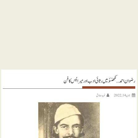
رضوان احمد … لکھنئو میں رثائی ادب اور میر انیس کا فن
جون 14, 2022
نويد صادق