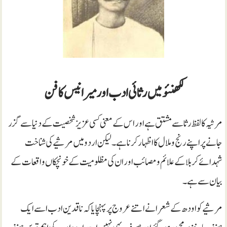
لکھنئو میں رثائی ادب اور میر انیس کا فن
مرثیہ کا لفظ رثا سے مشتق ہے اور اس کے معنی کسی عزیز شخصیت کے دنیا سے گزر
جانے پر اپنے رنج و ملال کا اظہار کرنا ہے۔ لیکن اردو میں مرثیے کی شناخت
شہدائے کربلا کے علائم و مصائب اور ان کی مظلومیت کے خونچکاں واقعات کے
بیان سے ہے۔
مرثیے کو اودھ کے شعرا نے اتنے عروج پر پہنچایا کہ ناقدین ادب اسے ایک