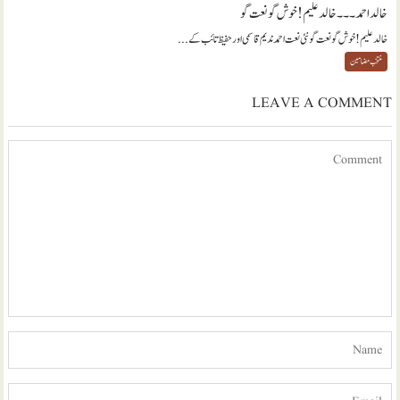
خالد احمد ۔۔۔ خالد علیم ! خوش گو نعت گو
خالد علیم ! خوش گو نعت گو نئی نعت احمد ندیم قاسمی اور حفیظ تائب کے...
منتخب مضامين
LEAVE A COMMENT