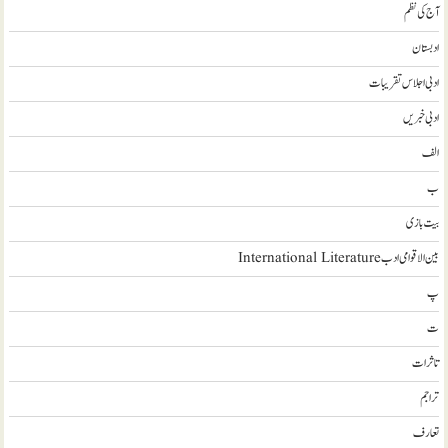
آج کی نظم
ادبستان
ادبی اجلاس تقریبات
ادبی خبریں
الف
ب
بیت بازی
بین الاقوامی ادب International Literature
پ
ت
تاثرات
تراجم
تعارف