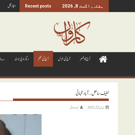
Ski
اعجاز گل
ہفتہ, اگست 8, 2026
Recent posts
t
conten
آج کا شعر
آج کی غزل
آج کی نظم
ديگر ادبی جرائد
سہ ما
لطیف ساحل… آباد تنہائی
اپریل 22, 2022
نويد صادق