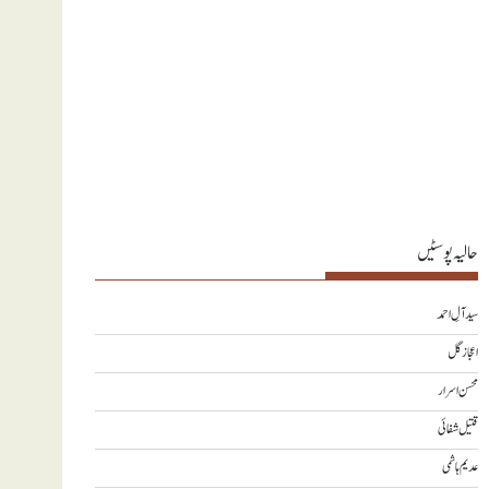
حالیہ پوسٹیں
سید آلِ احمد
اعجاز گل
محسن اسرار
قتیل شفائی
عدیم ہاشمی