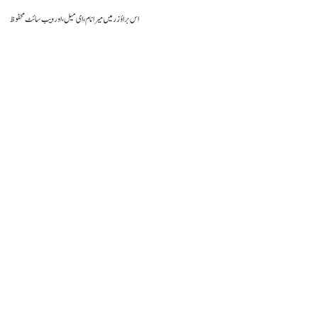
اس براؤزر میں میرا نام، ای میل، اور ویب سائٹ محفوظ