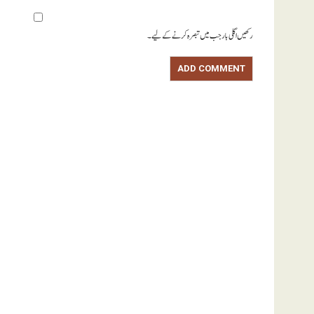
رکھیں اگلی بار جب میں تبصرہ کرنے کےلیے۔