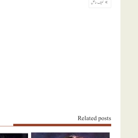
پوسٹوں
لطیف ساحل
کی
نیویگیشن
Related posts