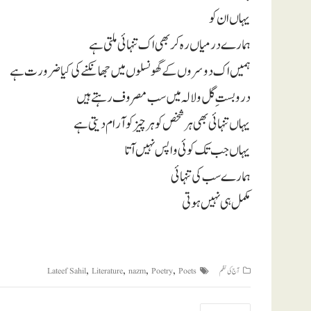
یہاں ان کو
ہمارے درمیاں رہ کر بھی اک تنہائی ملتی ہے
ہمیں اک دوسروں کے گھونسلوں میں جھانکنے کی کیا ضرورت ہے
در و بستِ گل و لالہ میں سب مصروف رہتے ہیں
یہاں تنہائی بھی ہر شخص کو ہر چیز کو آرام دیتی ہے
یہاں جب تک کوئی واپس نہیں آتا
ہمارے سب کی تنہائی
مکمل ہی نہیں ہوتی
,
,
,
,
آج کی نظم
Poets
Poetry
nazm
Literature
Lateef Sahil