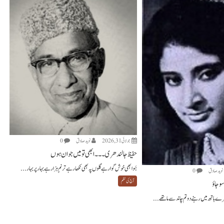
جولائی 31, 2026
نويد صادق
0
حفیظ جالندھری ۔۔۔ ابھی تو میں جوان ہوں
ہَوا بھی خوش گوار ہے گلوں پہ بھی نکھار ہے ترنمِ ہزار ہے بہار پر بہار...
نويد صادق
0
آج کی نظم
و جاؤ
میرے ہاتھ میں رہنے دو تم چاند سے ماتھے...