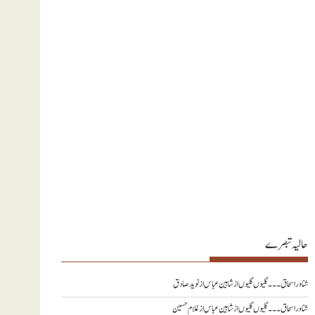
حالیہ تبصرے
شناور اسحاق ۔۔۔ گلیوں گلیوں از شاہین عباس
از
نويد صادق
شناور اسحاق ۔۔۔ گلیوں گلیوں از شاہین عباس
از
غلام حسین