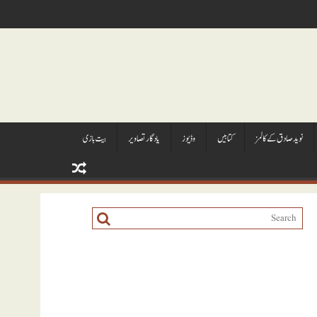
نويد صادق کے کالمز
کتابيں
وڈيوز
يادگار تصاوير
بیت بازی