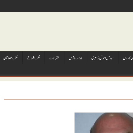
ہی کارواں
سيد آل احمد کی شاعری
ماہ نامہ فانوس
متفرقات
منتخب افسانے
منتخب مضامين