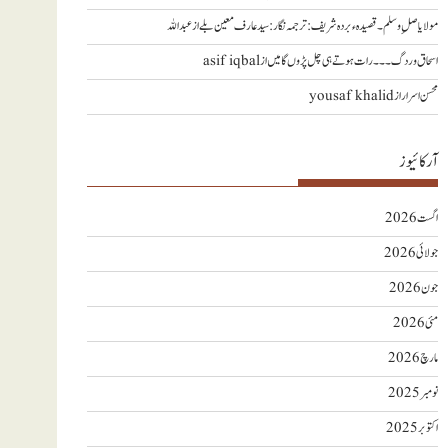
مولا یا صلِ وسلم ۔قصیدہ ء بردہ شریف: ترجمہ نگار : سید عارف معین بلے
از
عبداللہ
اسحاق وردگ ۔۔۔ رات ہوتے ہی چل پڑوں گا میں
از
asif iqbal
محسن اسرار
از
yousaf khalid
آرکائیوز
اگست 2026
جولائی 2026
جون 2026
مئی 2026
مارچ 2026
نومبر 2025
اکتوبر 2025