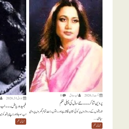
اگست 1, 2026
نويد صادق
0
جولائی 31, 2026
پروین شاکر ۔۔۔ نئے سال کی پہلی نظم
فہمیدہ ریاض ۔۔۔ اب س
اندیشوں کے دروازوں پر کوئی نشان لگاتا ہے اور راتوں رات تمام گھروں پر وہی
اب سو جاؤ اور اپنے ہاتھ کو 
سیاہی...
آج کی نظم
آج کی نظم