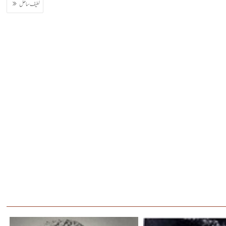
لطیف ساحل