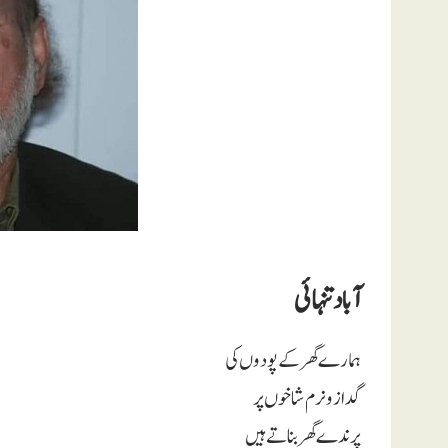
آباد تنہائی
ہمارے گھر کے پودوں کی
گداز و نرم شاخوں پر
پرندے گھر بناتے ہیں