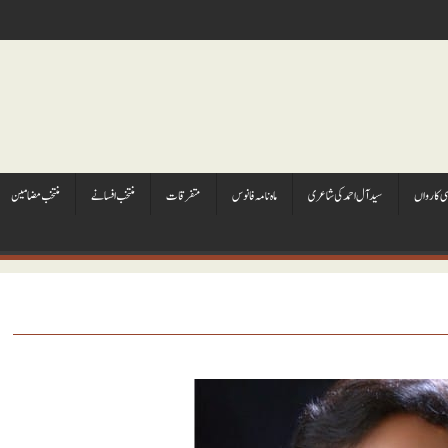
ہی کارواں
سيد آل احمد کی شاعری
ماہ نامہ فانوس
متفرقات
منتخب افسانے
منتخب مضامين