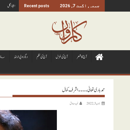
Ski
اعجاز گل
جمعہ, اگست 7, 2026
Recent posts
t
conten
آج کا شعر
آج کی غزل
آج کی نظم
ديگر ادبی جرائد
سہ ما
حمد باری تعالیٰ ۔۔۔۔ اشرف کمال
جون 5, 2022
نويد صادق