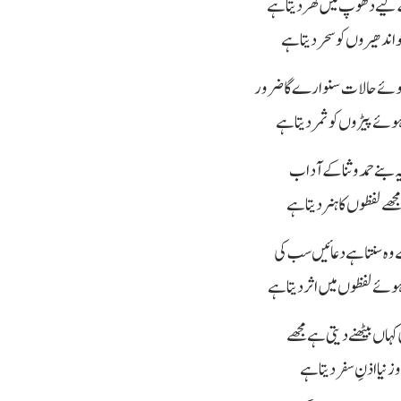
لیے دھوپ میں گھر دیتا ہے
 اندھیروں کو سحر دیتا ہے
ے حالات سنوارے گا ضرور
ہوئے پیڑوں کو ثمر دیتا ہے
ہ بنے حمد وثنا کے آداب
جھے لفظوں کا ہنر دیتا ہے
ہ سنتا ہے دعائیں سب کی
ئے لفظوں میں اثر دیتا ہے
کہاں بیٹھنے دیتی ہے مجھے
وز نیا اذنِ سفر دیتا ہے