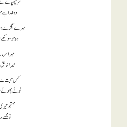
سر چھپانے کے 
وہ خدا ہے جو
میرے بگڑے ہوئ
وہ جو سوکھے 
میرا سرمای
میرا خالق م
کس محبت سے و
ٹوٹے پھوٹے ہو
جستجو تیری 
تو مجھے ر