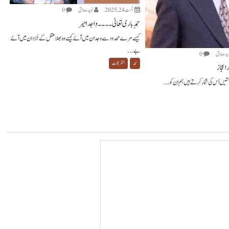
اگست 24, 2025
نويد صادق
0
حمدِ باری تعالیٰ ۔۔۔۔ واجد امیر
کیسے مرے محدود سے وجدان میں آئے کیسے وہ بھلا عقل کے جُزدان میں آئے
بے...
ويد صادق
0
حمد
متفرقات
 اعجاز
حتیں اُس کی شمار کرتے ہیں ہم اِن کو...