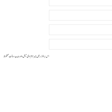
اس براؤزر میں میرا نام، ای میل، اور ویب سائٹ محفوظ