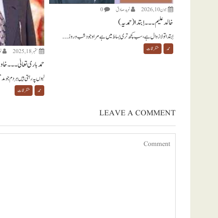
جون 10, 2026
نويد صادق
0
خالد علیم ۔۔۔ اِبتدا (حمدیہ)
اِبتدا تو لازوال ہے ، سب کچھ تری بساط میں ہے مرا وجود شب و روز...
حمد
متفرقات
ستمبر 18, 2025
ن
حمد باری تعالیٰ ۔۔۔ خاور
لبوں پہ رہتی ہیں ہر دم جو مد
حمد
متفرقات
LEAVE A COMMENT