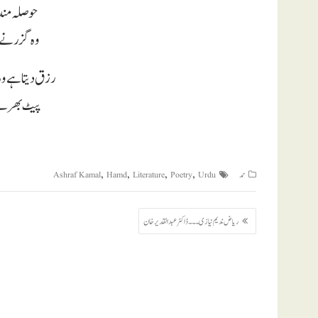
حوصلہ مند 
وہ گزرنے ک
رزق دیتا ہے وہ
پیٹ بھرنے ک
,
,
,
,
حمد
Urdu
Poetry
Literature
Hamd
Ashraf Kamal
پوسٹوں
ریاض ندیم نیازی ۔۔۔ ڈاکٹر عبدالقدیر خان
کی
نیویگیشن