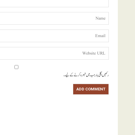
رکھیں اگلی بار جب میں تبصرہ کرنے کےلیے۔