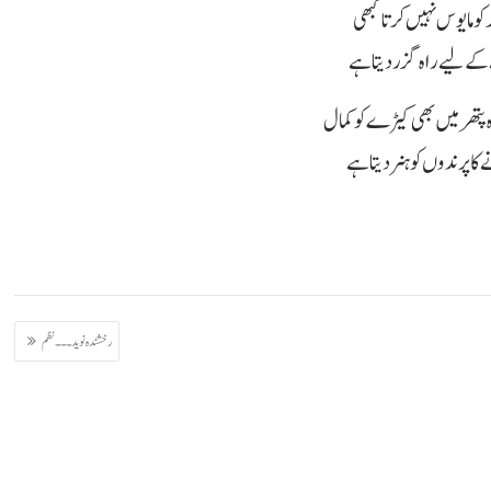
کو مایوس نہیں کرتا کبھی
ے لیے راہ گزر دیتا ہے
 پتھر میں بھی کیڑے کوکمال
ا پرندوں کو ہنر دیتا ہے
رخشندہ نوید ۔۔۔ نظم