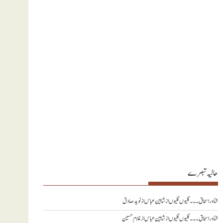
حالیہ تبصرے
شناور اسحاق ۔۔۔ گلیوں گلیوں از شاہین عباس
از
نويد صادق
شناور اسحاق ۔۔۔ گلیوں گلیوں از شاہین عباس
از
غلام حسین