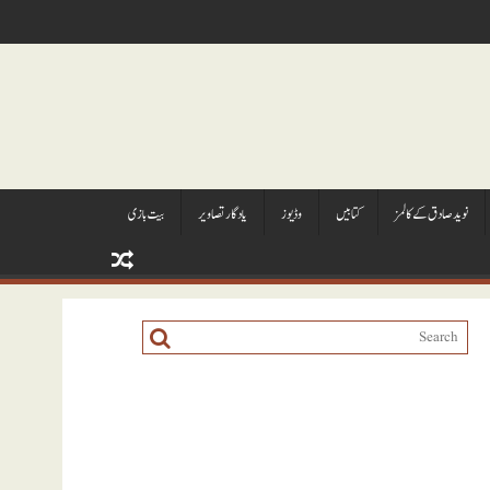
نويد صادق کے کالمز
کتابيں
وڈيوز
يادگار تصاوير
بیت بازی