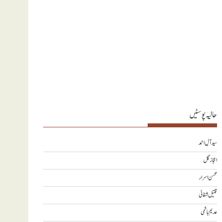
حالیہ پوسٹیں
سید آلِ احمد
اعجاز گل
محسن اسرار
قتیل شفائی
عدیم ہاشمی