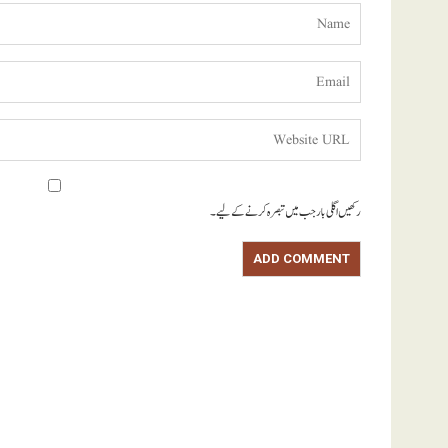
رکھیں اگلی بار جب میں تبصرہ کرنے کےلیے۔