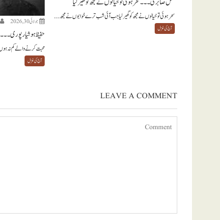
بسمل صابری ۔۔۔ سحر ہوئی تو خیالوں نے مجھ کو گھیر لیا
سحر ہوئی تو خیالوں نے مجھ کو گھیر لیا جب آئی شب ترے خوابوں نے مجھ...
جولائی 30, 2026
آج کی غزل
حفیظ ہوشیارپوری ۔۔۔ 
محبت کرنے والے کم نہ ہوں
آج کی غزل
LEAVE A COMMENT