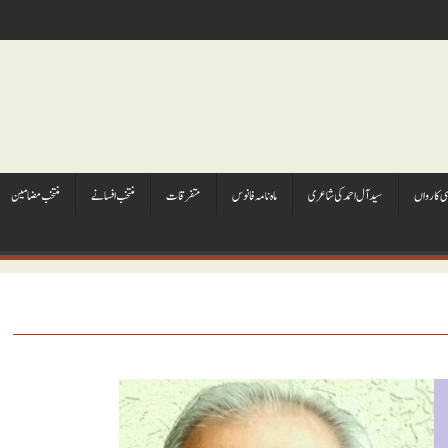
ہی کارواں
سيد آل احمد کی شاعری
ماہ نامہ فانوس
متفرقات
منتخب افسانے
منتخب مضامين