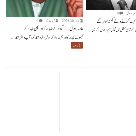
نويد صادق
0
محبت کرنے والے کم نہ ہوں گے
جولائی 30, 2026
نويد صادق
0
علامہ اقبال ۔۔۔ گیسوئے تابدار کو اور بھی تابدار کر
 گے تری محفل میں لیکن ہم نہ ہوں گے میں...
گیسوئے تابدار کو اور بھی تابدار کر ہوش و خرد شکار کر، قلب و نظر شکار...
آج کی غزل