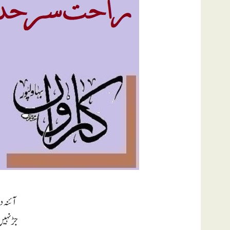
آئنہ 
جڑ نہیں