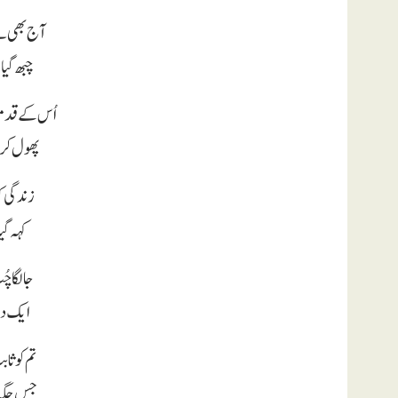
آج بھی ہے
چبھ گیا
اُس کے قدم
پھول کرت
زندگی ک
کہہ گیا
جا لگا 
ایک دن
تم کو ثا
جس جگہ 