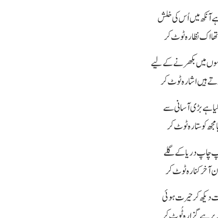
 آنکھ میں اُس کی خلش
 تھا اک نظارہ ٹوٹ کر
وں میں بکھرنے کے لیے
ے ہیں اشارہ ٹوٹ کر
یا ہے بڑی آسانی سے
 مجھ کو ستارہ ٹوٹ کر
چُپ چاپ دریا کے گلے
 آخر کنارہ ٹوٹ کر
بت دیکھ کر حیرت ہوئی
پر ہے گزارہ ٹُوٹ کر