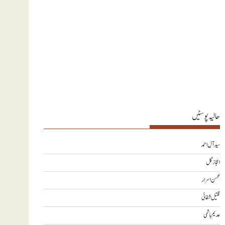
حالیہ پوسٹیں
سید آلِ احمد
اعجاز گل
محسن اسرار
قتیل شفائی
عدیم ہاشمی