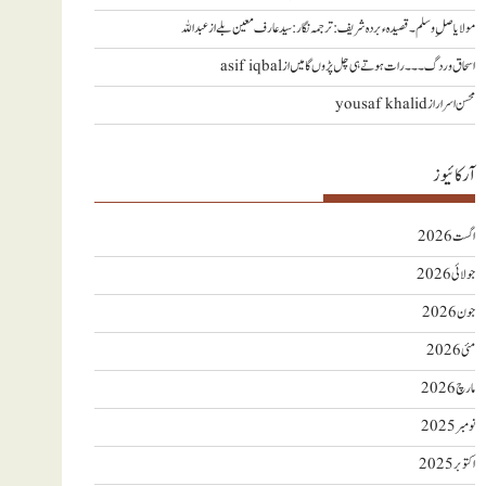
مولا یا صلِ وسلم ۔قصیدہ ء بردہ شریف: ترجمہ نگار : سید عارف معین بلے
از
عبداللہ
اسحاق وردگ ۔۔۔ رات ہوتے ہی چل پڑوں گا میں
از
asif iqbal
محسن اسرار
از
yousaf khalid
آرکائیوز
اگست 2026
جولائی 2026
جون 2026
مئی 2026
مارچ 2026
نومبر 2025
اکتوبر 2025