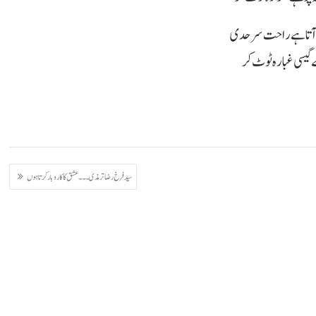
آتا ہے راحت سرحدی
 گیسی غبارہ ٹوٹ کر
سید فرخ رضا ترمذی ۔۔۔ عشق کا کاروبار کرتا ہوں