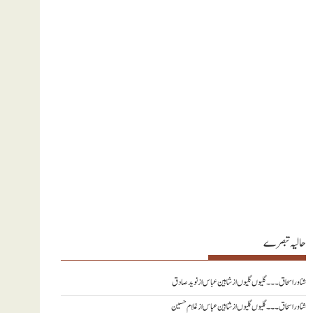
حالیہ تبصرے
شناور اسحاق ۔۔۔ گلیوں گلیوں از شاہین عباس
از
نويد صادق
شناور اسحاق ۔۔۔ گلیوں گلیوں از شاہین عباس
از
غلام حسین