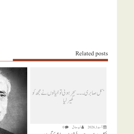
Related posts
بسمل صابری ۔۔۔ سحر ہوئی تو خیالوں نے مجھ کو
گھیر لیا
اگست 1, 2026
نويد صادق
0