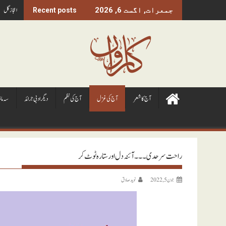
Ski
اعجاز گل
جمعرات, اگست 6, 2026
Recent posts
t
conten
آج کا شعر
آج کی غزل
آج کی نظم
ديگر ادبی جرائد
سہ ما
راحت سرحدی ۔۔۔ آئنہ دل اور ستارہ ٹوٹ کر
جون 5, 2022
نويد صادق