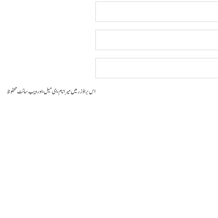
اس براؤزر میں میرا نام، ای میل، اور ویب سائٹ محفوظ