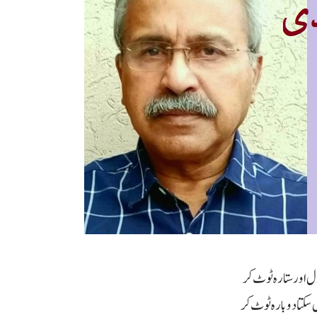
دل اور ستارہ ٹوٹ کر
 سکتا دوبارہ ٹوٹ کر