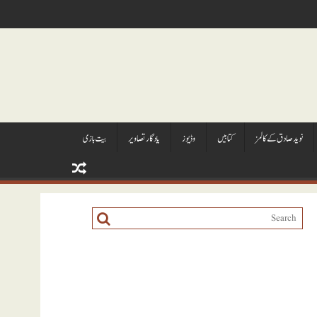
نويد صادق کے کالمز
کتابيں
وڈيوز
يادگار تصاوير
بیت بازی