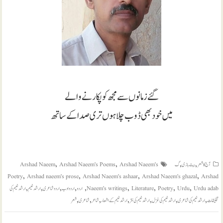
گئے زمانوں سے مجھ کو پکارنے والے
میں خود بھی ڈوب چلا ہوں تری صدا کے ساتھ
,
,
,
,
آج کا شعر
بیت بازی
گ
Arshad Naeem's
Arshad Naeem's Poems
Arshad Naeem
,
,
,
,
Poetry
Arshad naeem's prose
Arshad Naeem's ashaar
Arshad Naeem's ghazal
Arshad
,
,
,
,
,
,
,
,
,
Urdu adab
Urdu
Poetry
Literature
Naeem's writings
اردو
اردو ادب
اردو شاعری
ارشد نعیم
ارشد نعیم کی
,
,
,
,
,
,
,
تخلیقات
ارشد نعیم کی شاعری
ارشد نعیم کی غزل
ارشد نعیم کی نثر
ارشد نعیم کے اشعار
شاعر
شاعری
شعر