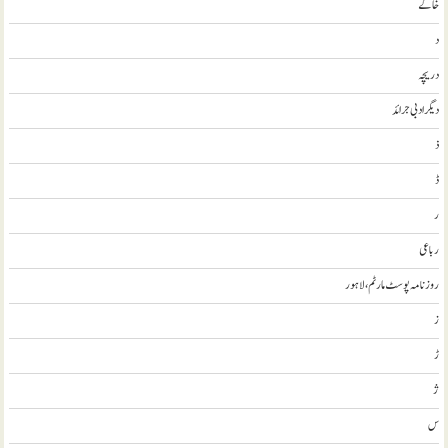
خاکے
د
دریچہ
ديگر ادبی جرائد
ذ
ڈ
ر
رباعی
روزنامہ پوسٹ مارٹم، لاہور
ز
ڑ
ژ
س