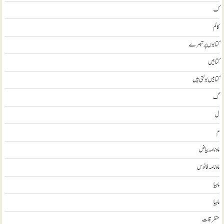
ک
کالم
کتابوں پر تبصرے
کتابيں
کتابیں بولتی ہیں
گ
ل
م
ماہ نامہ بیاض
ماہ نامہ فانوس
ماہیا
ماہیا
متفرقات