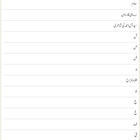
سلام
سہ ماہی کارواں
سيد آل احمد کی شاعری
ش
ص
ض
ط
طنز و مزاح
ظ
ع
غ
ف
ق