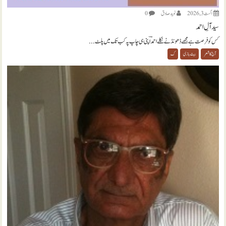
اگست 3, 2026
نويد صادق
0
سید آلِ احمد
کس کو فرصت ہے مجھے ڈھونڈنے نکلے احمدؔ اپنی ہی چاپ پہ کب تک میں پلٹ...
آج کا شعر
بیت بازی
ک