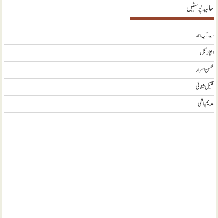
حالیہ پوسٹیں
سید آلِ احمد
اعجاز گل
محسن اسرار
قتیل شفائی
عدیم ہاشمی