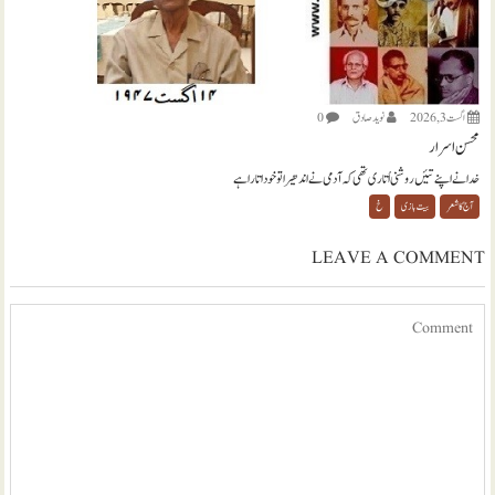
اگست 3, 2026
نويد صادق
0
محسن اسرار
خدا نے اپنے تئیں روشنی اُتاری تھی کہ آدمی نے اندھیرا تو خود اتارا ہے
آج کا شعر
بیت بازی
خ
LEAVE A COMMENT