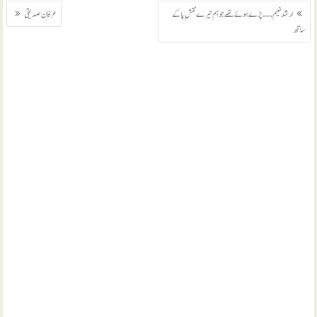
پوسٹوں
ارشد نعیم ۔۔۔ پڑے ہوئے تھے جو ہم تیرے نقشِ پا کے
عرفان صدیقی
کی
ساتھ
نیویگیشن