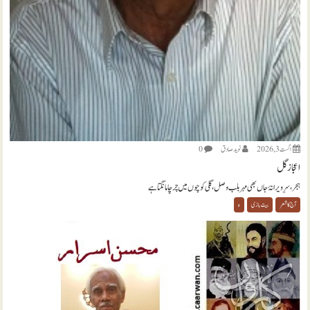
اگست 3, 2026
نويد صادق
0
اعجاز گل
ہجر، سرِ ویرانۂ جاں بھی مہر بلب وصل، گلی کوچوں میں چرچا مانگتا ہے
آج کا شعر
بیت بازی
ہ