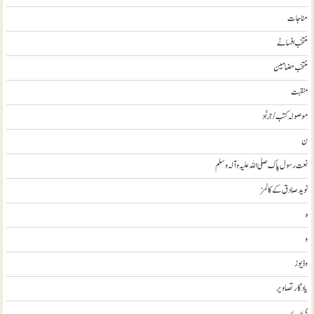
مناجات
منتخب افسانے
منتخب مضامين
منقبت
موصولہ کتب / جراٗد
ن
نعت رسول پاک صلی اللہ علیہ و آلہ وسلم
نويد صادق کے کالمز
ہ
و
وڈيوز
يادگار تصاوير
ی، ے