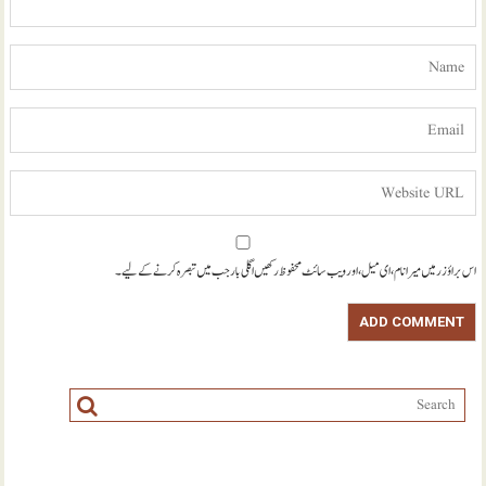
اس براؤزر میں میرا نام، ای میل، اور ویب سائٹ محفوظ رکھیں اگلی بار جب میں تبصرہ کرنے کےلیے۔