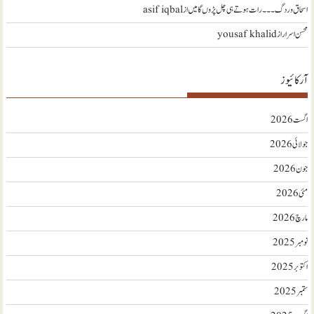
اسحاق وردگ ۔۔۔ رات ہوتے ہی چل پڑوں گا میں
از
asif iqbal
محسن اسرار
از
yousaf khalid
آرکائیوز
اگست 2026
جولائی 2026
جون 2026
مئی 2026
مارچ 2026
نومبر 2025
اکتوبر 2025
ستمبر 2025