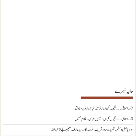
حالیہ تبصرے
شناور اسحاق ۔۔۔ گلیوں گلیوں از شاہین عباس
از
نويد صادق
شناور اسحاق ۔۔۔ گلیوں گلیوں از شاہین عباس
از
غلام حسین
مولا یا صلِ وسلم ۔قصیدہ ء بردہ شریف: ترجمہ نگار : سید عارف معین بلے
از
عبداللہ