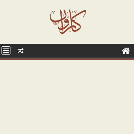
Ski
t
conten