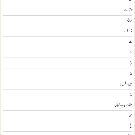
تاثرات
تراجم
تعارف
ث
ٹ
ج
چ
چنیدہ خبریں
ح
حلقہ اربابِ خیال
حمد
خ