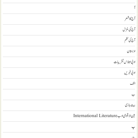
آ
آج کا شعر
آج کی غزل
آج کی نظم
ادبستان
ادبی اجلاس تقریبات
ادبی خبریں
الف
ب
بیت بازی
بین الاقوامی ادب International Literature
پ
ت