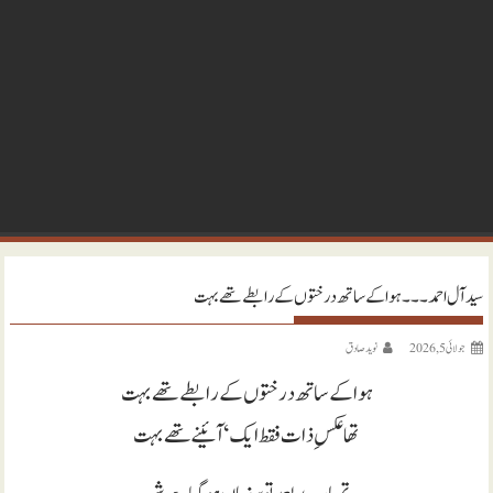
سید آل احمد ۔۔۔ ہوا کے ساتھ درختوں کے رابطے تھے بہت
جولائی 5, 2026
نويد صادق
ہوا کے ساتھ درختوں کے رابطے تھے بہت
تھا عکسِ ذات فقط ایک‘ آئینے تھے بہت