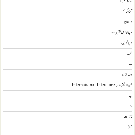
آج کی غزل
آج کی نظم
ادبستان
ادبی اجلاس تقریبات
ادبی خبریں
الف
ب
بیت بازی
بین الاقوامی ادب International Literature
پ
ت
تاثرات
تراجم