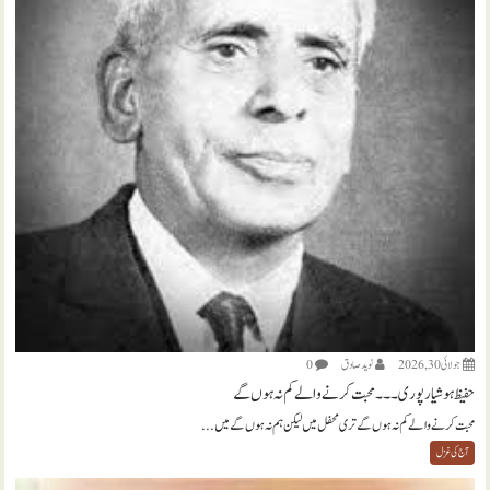
جولائی 30, 2026
نويد صادق
0
حفیظ ہوشیارپوری ۔۔۔ محبت کرنے والے کم نہ ہوں گے
محبت کرنے والے کم نہ ہوں گے تری محفل میں لیکن ہم نہ ہوں گے میں...
آج کی غزل