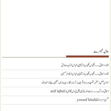
حالیہ تبصرے
شناور اسحاق ۔۔۔ گلیوں گلیوں از شاہین عباس
از
نويد صادق
شناور اسحاق ۔۔۔ گلیوں گلیوں از شاہین عباس
از
غلام حسین
مولا یا صلِ وسلم ۔قصیدہ ء بردہ شریف: ترجمہ نگار : سید عارف معین بلے
از
عبداللہ
اسحاق وردگ ۔۔۔ رات ہوتے ہی چل پڑوں گا میں
از
asif iqbal
محسن اسرار
از
yousaf khalid