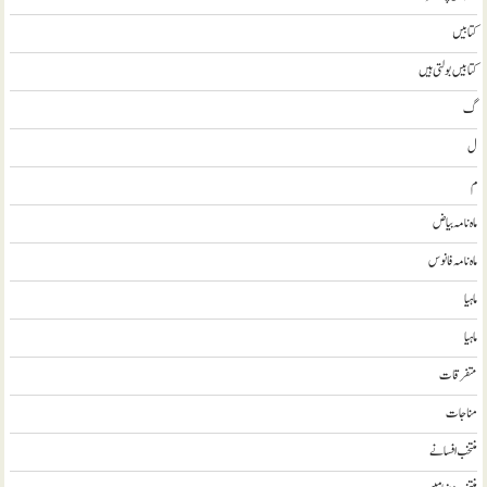
کتابيں
کتابیں بولتی ہیں
گ
ل
م
ماہ نامہ بیاض
ماہ نامہ فانوس
ماہیا
ماہیا
متفرقات
مناجات
منتخب افسانے