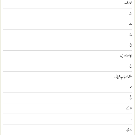
تعارف
ث
ٹ
ج
چ
چنیدہ خبریں
ح
حلقہ اربابِ خیال
حمد
خ
خاکے
د
دریچہ