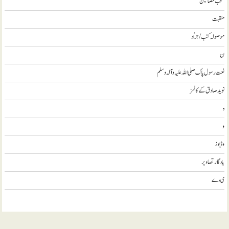
منتخب مضامين
منقبت
موصولہ کتب / جراٗد
ن
نعت رسول پاک صلی اللہ علیہ و آلہ وسلم
نويد صادق کے کالمز
ہ
و
وڈيوز
يادگار تصاوير
ی، ے