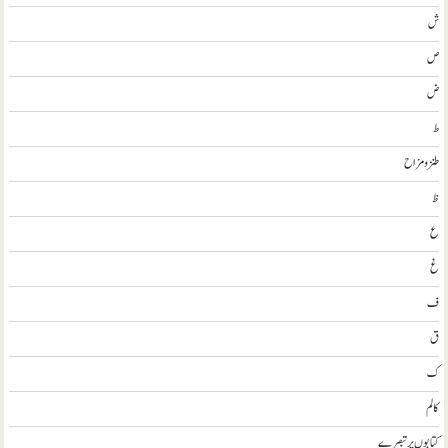
ش
ص
ض
ط
طنز و مزاح
ظ
ع
غ
ف
ق
ک
کالم
کتابوں پر تبصرے