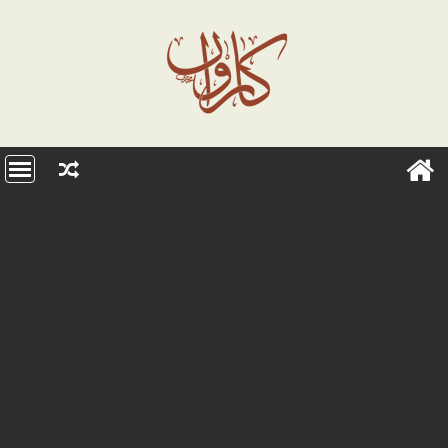
Ski
t
conten