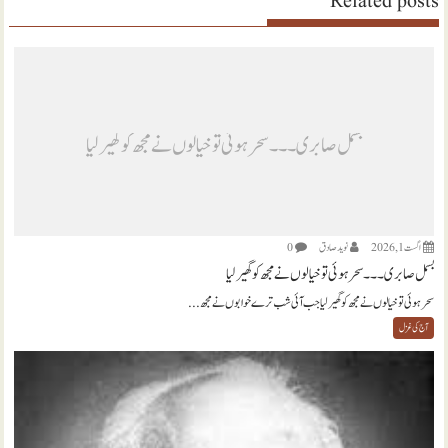
Related posts
بسمل صابری ۔۔۔ سحر ہوئی تو خیالوں نے مجھ کو گھیر لیا
اگست 1, 2026
نويد صادق
0
بسمل صابری ۔۔۔ سحر ہوئی تو خیالوں نے مجھ کو گھیر لیا
سحر ہوئی تو خیالوں نے مجھ کو گھیر لیا جب آئی شب ترے خوابوں نے مجھ...
آج کی غزل