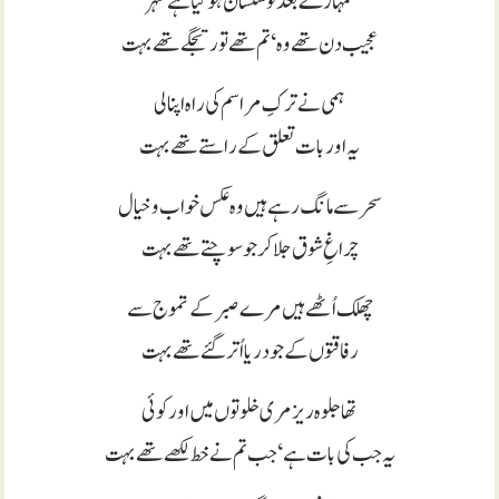
تمہارے بعد تو سنسان ہو گیا ہے شہر
عجیب دن تھے وہ‘ تم تھے تو رتجگے تھے بہت
ہمی نے ترکِ مراسم کی راہ اپنا لی
یہ اور بات تعلق کے راستے تھے بہت
سحر سے مانگ رہے ہیں وہ عکس خواب و خیال
چراغِ شوق جلا کر جو سوچتے تھے بہت
چھلک اُٹھے ہیں مرے صبر کے تموج سے
رفاقتوں کے جو دریا اُتر گئے تھے بہت
تھا جلوہ ریز مری خلوتوں میں اور کوئی
یہ جب کی بات ہے‘ جب تم نے خط لکھے تھے بہت