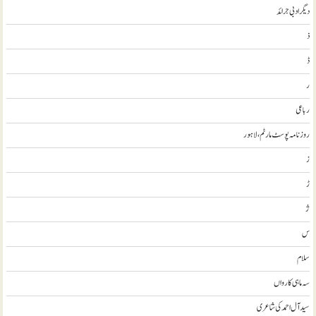
ديگر ادبی جرائد
ذ
ڈ
ر
رباعی
روزنامہ پوسٹ مارٹم، لاہور
ز
ڑ
ژ
س
سلام
سہ ماہی کارواں
سيد آل احمد کی شاعری