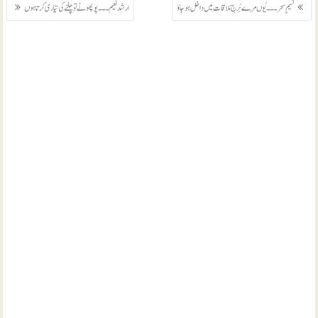
پوسٹوں
نسیمِ سحر ۔۔۔ یُوں مِرے بُرجِ مُلاقات میں داخل ہو جاؤ
ارشد نعیم ۔۔۔ پو پھوٹے تو چلنے کی تیاری کرتا ہوں
کی
نیویگیشن