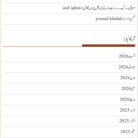
اسحاق وردگ ۔۔۔ رات ہوتے ہی چل پڑوں گا میں
از
asif iqbal
محسن اسرار
از
yousaf khalid
آرکائیوز
اگست 2026
جولائی 2026
جون 2026
مئی 2026
مارچ 2026
نومبر 2025
اکتوبر 2025
ستمبر 2025