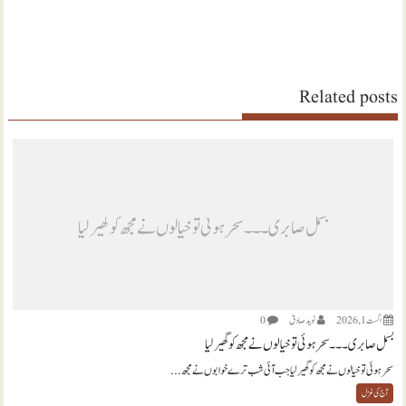
Related posts
بسمل صابری ۔۔۔ سحر ہوئی تو خیالوں نے مجھ کو گھیر لیا
اگست 1, 2026
نويد صادق
0
بسمل صابری ۔۔۔ سحر ہوئی تو خیالوں نے مجھ کو گھیر لیا
سحر ہوئی تو خیالوں نے مجھ کو گھیر لیا جب آئی شب ترے خوابوں نے مجھ...
آج کی غزل