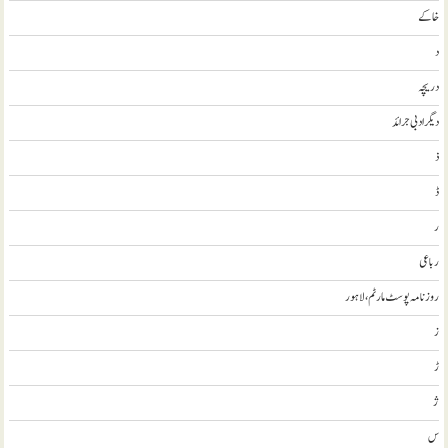
خاکے
د
دریچہ
ديگر ادبی جرائد
ذ
ڈ
ر
رباعی
روزنامہ پوسٹ مارٹم، لاہور
ز
ڑ
ژ
س