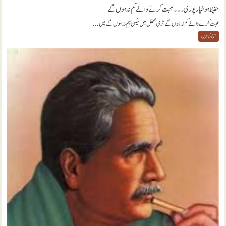
حفیظ ہوشیارپوری ۔۔۔ محبت کرنے والے کم نہ ہوں گے
محبت کرنے والے کم نہ ہوں گے تری محفل میں لیکن ہم نہ ہوں گے میں...
آج کی غزل