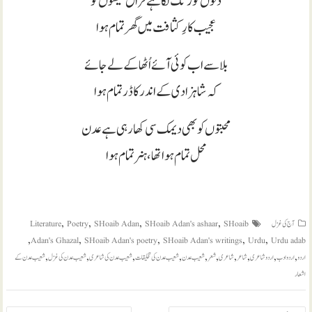
دلوں کو زنگ لگا ہے فراق شیشوں کو
عجیب کارِ کثافت میں گھر تمام ہوا
بلا سے اب کوئی آئے اُٹھا کے لے جائے
کہ شاہزادی کے اندر کا ڈر تمام ہوا
محبتوں کو بھی دیمک سی کھا رہی ہے عدن
محل تمام ہوا تھا ، ہنر تمام ہوا
,
,
,
,
آج کی غزل
SHoaib
SHoaib Adan's ashaar
SHoaib Adan
Poetry
Literature
,
,
,
,
,
Adan's Ghazal
SHoaib Adan's poetry
SHoaib Adan's writings
Urdu
Urdu adab
,
,
,
,
,
,
,
,
,
,
اردو
اردو ادب
اردو شاعری
شاعر
شاعری
شعر
شعیب عدن
شعیب عدن کی تخلیقات
شعیب عدن کی شاعری
شعیب عدن کی غزل
شعیب عدن کے
اشعار