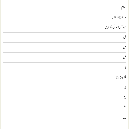
سلام
سہ ماہی کارواں
سيد آل احمد کی شاعری
ش
ص
ض
ط
طنز و مزاح
ظ
ع
غ
ف
ق