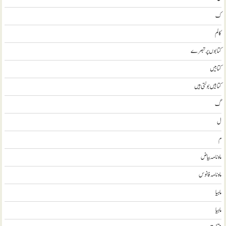
ک
کالم
کتابوں پر تبصرے
کتابيں
کتابیں بولتی ہیں
گ
ل
م
ماہ نامہ بیاض
ماہ نامہ فانوس
ماہیا
ماہیا