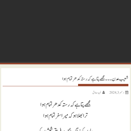
شعیب عدن ۔۔۔ مجھے پتا ہے کہ رستہ کدھر تمام ہوا
دسمبر 3, 2024
نويد صادق
مجھے پتا ہے کہ رستہ کدھر تمام ہوا
ترا بھلا ہو کہ میرا سفر تمام ہوا