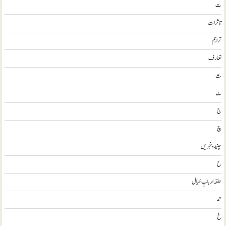
ت
تاثرات
تراجم
تعارف
ث
ٹ
ج
چ
چنیدہ خبریں
ح
حلقہ اربابِ خیال
حمد
خ