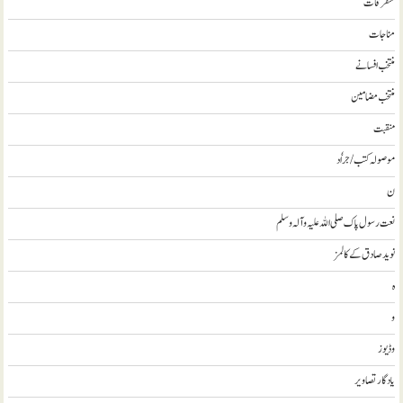
متفرقات
مناجات
منتخب افسانے
منتخب مضامين
منقبت
موصولہ کتب / جراٗد
ن
نعت رسول پاک صلی اللہ علیہ و آلہ وسلم
نويد صادق کے کالمز
ہ
و
وڈيوز
يادگار تصاوير