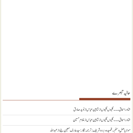
حالیہ تبصرے
شناور اسحاق ۔۔۔ گلیوں گلیوں از شاہین عباس
از
نويد صادق
شناور اسحاق ۔۔۔ گلیوں گلیوں از شاہین عباس
از
غلام حسین
مولا یا صلِ وسلم ۔قصیدہ ء بردہ شریف: ترجمہ نگار : سید عارف معین بلے
از
عبداللہ