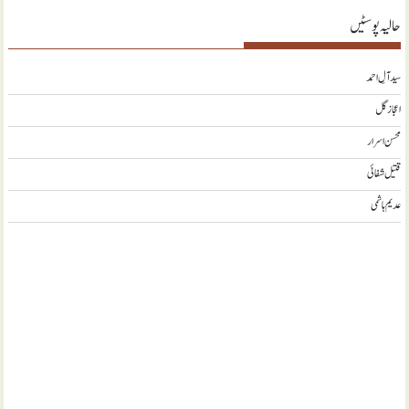
حالیہ پوسٹیں
سید آلِ احمد
اعجاز گل
محسن اسرار
قتیل شفائی
عدیم ہاشمی