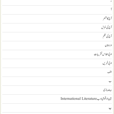
ء
آ
آج کا شعر
آج کی غزل
آج کی نظم
ادبستان
ادبی اجلاس تقریبات
ادبی خبریں
الف
ب
بیت بازی
بین الاقوامی ادب International Literature
پ