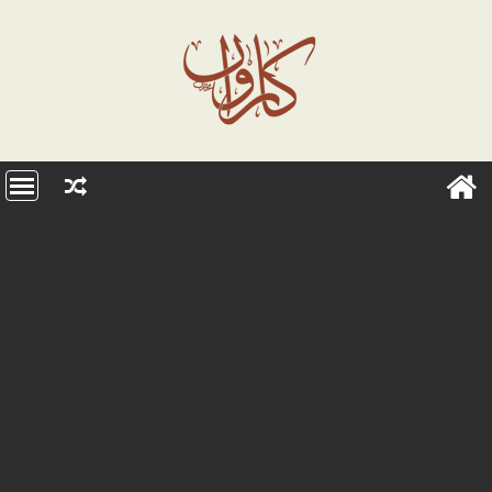
Ski
t
conten