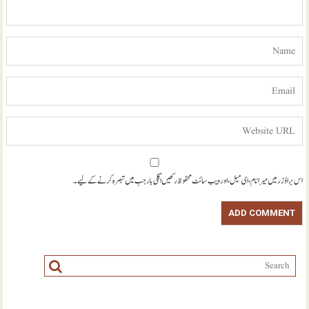
اس براؤزر میں میرا نام، ای میل، اور ویب سائٹ محفوظ رکھیں اگلی بار جب میں تبصرہ کرنے کےلیے۔