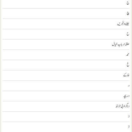
ج
چ
چنیدہ خبریں
ح
حلقہ اربابِ خیال
حمد
خ
خاکے
د
دریچہ
ديگر ادبی جرائد
ذ
ڈ