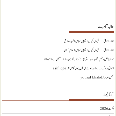
حالیہ تبصرے
شناور اسحاق ۔۔۔ گلیوں گلیوں از شاہین عباس
از
نويد صادق
شناور اسحاق ۔۔۔ گلیوں گلیوں از شاہین عباس
از
غلام حسین
مولا یا صلِ وسلم ۔قصیدہ ء بردہ شریف: ترجمہ نگار : سید عارف معین بلے
از
عبداللہ
اسحاق وردگ ۔۔۔ رات ہوتے ہی چل پڑوں گا میں
از
asif iqbal
محسن اسرار
از
yousaf khalid
آرکائیوز
اگست 2026