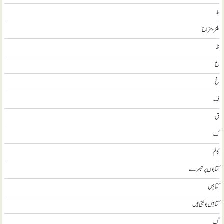
ط
طنز و مزاح
ظ
ع
غ
ف
ق
ک
کالم
کتابوں پر تبصرے
کتابيں
کتابیں بولتی ہیں
گ