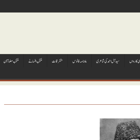
ہی کارواں
سيد آل احمد کی شاعری
ماہ نامہ فانوس
متفرقات
منتخب افسانے
منتخب مضامين