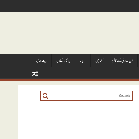
نويد صادق کے کالمز
کتابيں
وڈيوز
يادگار تصاوير
بیت بازی