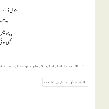
منزل تو شے ہ
اب تک پتہ
پایا جو پھل
کہتی ہوئی
,
,
,
,
,
,
حمد
Urdu literature
Urdu
Shair
qamar jalavi
Poets
Poetry
rature
پوسٹوں
خواجہ حافظ شیرازی ۔۔۔ دل سرا پردۂ محبّتِ اُوست
کی
نیویگیشن