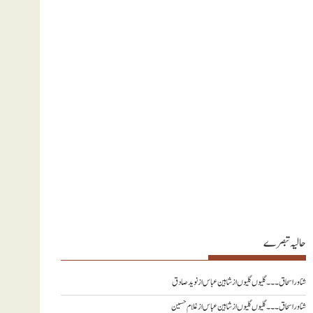
حالیہ تبصرے
شناور اسحاق ۔۔۔ گلیوں گلیوں از شاہین عباس
از
نويد صادق
شناور اسحاق ۔۔۔ گلیوں گلیوں از شاہین عباس
از
غلام حسین