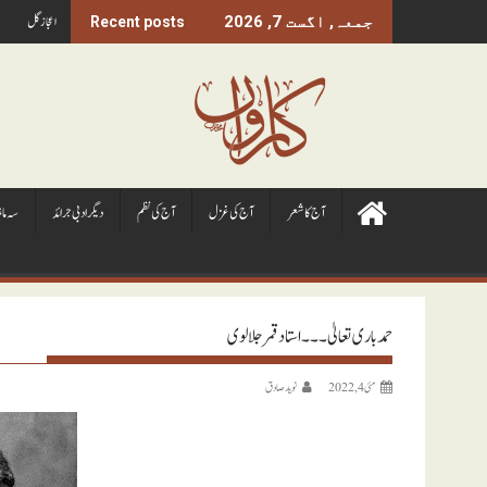
Ski
اعجاز گل
جمعہ, اگست 7, 2026
Recent posts
t
conten
آج کا شعر
آج کی غزل
آج کی نظم
ديگر ادبی جرائد
سہ ما
حمد باری تعالیٰ ۔۔۔ استاد قمر جلالوی
مئی 4, 2022
نويد صادق