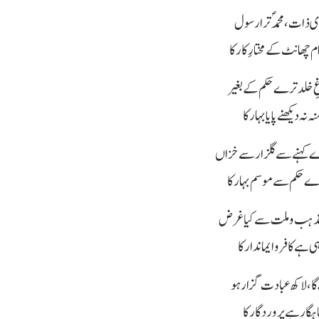
ی ذات، محمدؐ ترا رسول
م چھانٹ کے مختارِ کار کا
غِ خلد ترے حکم کے بغیر
ہ نہ دیکھنے پایا بہار کا
 کہنے سے گلزار سے خزاں
رے حکم سے موسم بہار کا
 مذہب و ملت سے کیا غرض
ی ہے کافر و ایماندار کا
گا، لاکھ عبادت گزار ہو
اہگار ہے پروردگار کا