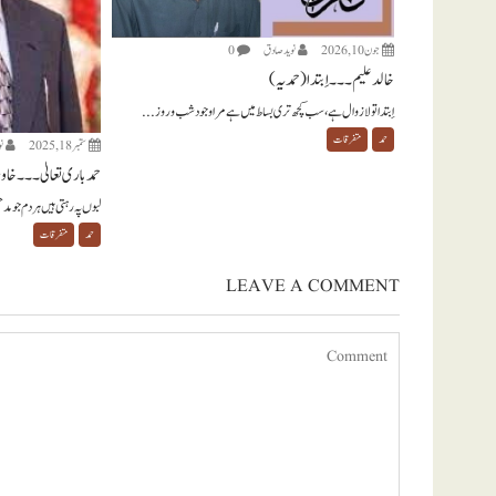
جون 10, 2026
نويد صادق
0
خالد علیم ۔۔۔ اِبتدا (حمدیہ)
اِبتدا تو لازوال ہے ، سب کچھ تری بساط میں ہے مرا وجود شب و روز...
حمد
متفرقات
ستمبر 18, 2025
ن
حمد باری تعالیٰ ۔۔۔ خاور
لبوں پہ رہتی ہیں ہر دم جو مد
حمد
متفرقات
LEAVE A COMMENT