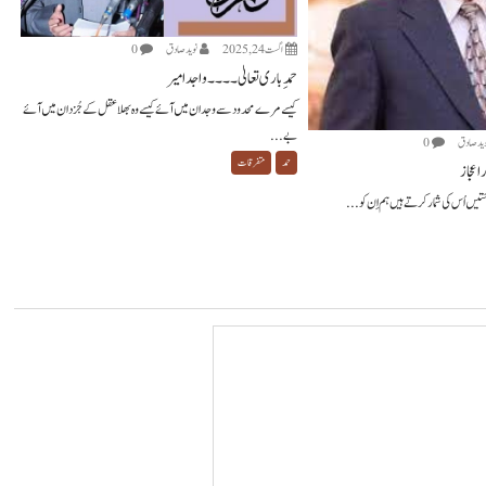
اگست 24, 2025
نويد صادق
0
حمدِ باری تعالیٰ ۔۔۔۔ واجد امیر
کیسے مرے محدود سے وجدان میں آئے کیسے وہ بھلا عقل کے جُزدان میں آئے
بے...
ويد صادق
0
حمد
متفرقات
 اعجاز
حتیں اُس کی شمار کرتے ہیں ہم اِن کو...