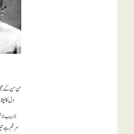
سن سن کے مج
دل کانپتا 
لاریب لا ش
سر خم ہے تیر