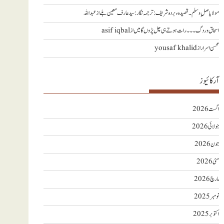
مولا یا صلِ وسلم ۔قصیدہ ء بردہ شریف: ترجمہ نگار : سید عارف معین بلے
از
عبداللہ
اسحاق وردگ ۔۔۔ رات ہوتے ہی چل پڑوں گا میں
از
asif iqbal
محسن اسرار
از
yousaf khalid
آرکائیوز
اگست 2026
جولائی 2026
جون 2026
مئی 2026
مارچ 2026
نومبر 2025
اکتوبر 2025