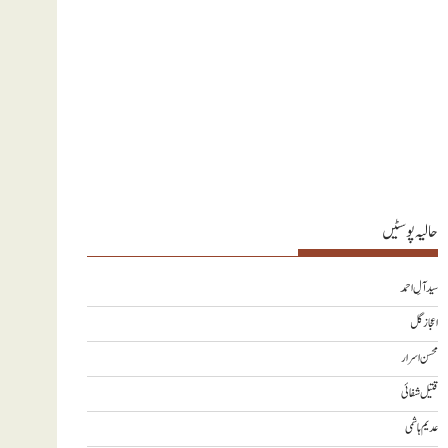
حالیہ پوسٹیں
سید آلِ احمد
اعجاز گل
محسن اسرار
قتیل شفائی
عدیم ہاشمی