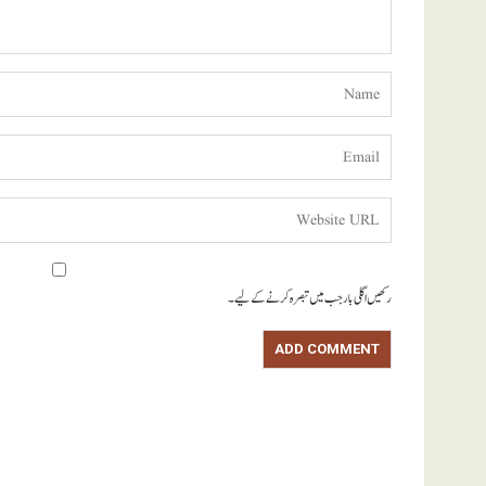
رکھیں اگلی بار جب میں تبصرہ کرنے کےلیے۔