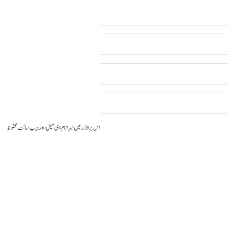
اس براؤزر میں میرا نام، ای میل، اور ویب سائٹ محفوظ