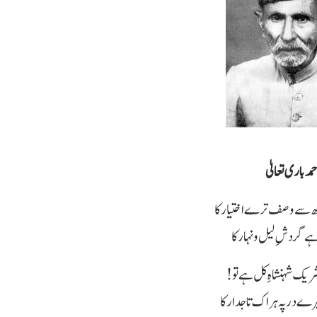
حمد باری تعالیٰ
ھ سے وصف ترے اختیار کا
ہے گردش ِ لیل و نہار کا
ریک شہنشاہِ کل ہے تو !
ے در پہ ہر اک تاجدار کا