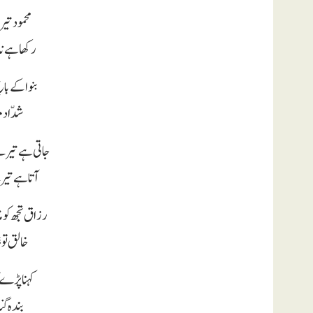
محمود تیر
رکھا ہے نا
بنوا کے با
شدّاد من
جاتی ہے تیرے
آتا ہے تی
رزاق تجھ کو
خالق تو ہ
کہنا پڑے 
بندہ گن