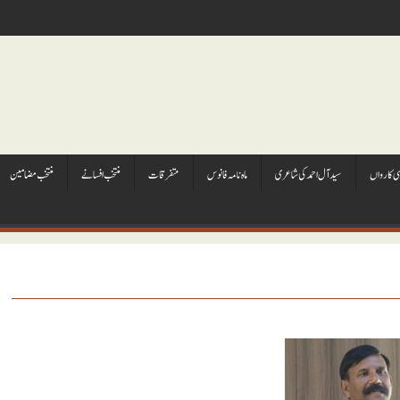
ہی کارواں
سيد آل احمد کی شاعری
ماہ نامہ فانوس
متفرقات
منتخب افسانے
منتخب مضامين