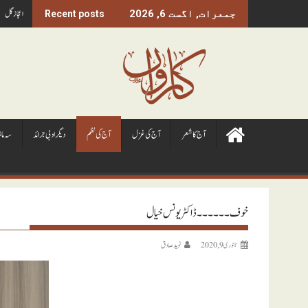
Ski
اعجاز گل
جمعرات, اگست 6, 2026
Recent posts
t
conten
آج کا شعر
آج کی غزل
آج کی نظم
ديگر ادبی جرائد
سہ ما
خوف ۔۔۔۔۔۔ ڈاکٹر یونس خیال
جنوری 9, 2020
نويد صادق