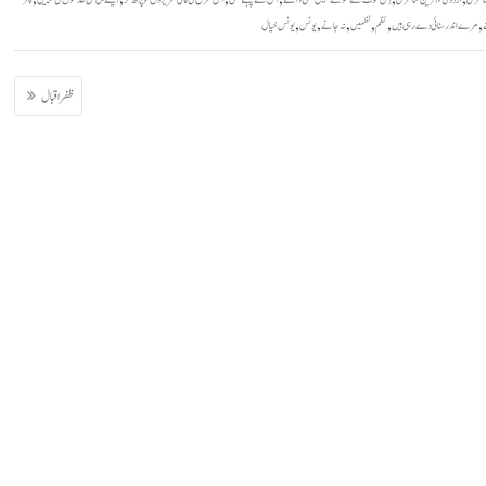
,
,
,
,
,
,
ے
مرے اندر سنائی دے رہی ہیں
نظم
نظمیں
نہ جانے
یونس
یونس خیال
ظفر اقبال