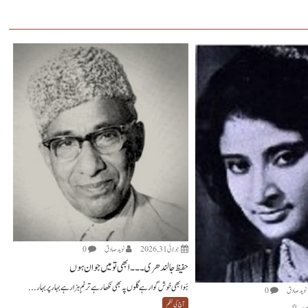
جولائی 31, 2026
نويد صادق
0
حفیظ جالندھری ۔۔۔ ابھی تو میں جوان ہوں
ہَوا بھی خوش گوار ہے گلوں پہ بھی نکھار ہے ترنمِ ہزار ہے بہار پر بہار...
نويد صادق
0
آج کی نظم