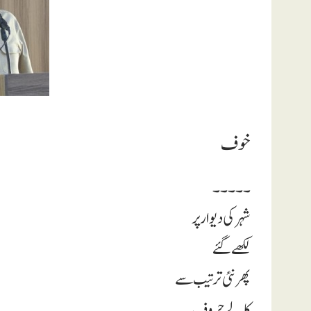
خوف
۔۔۔۔۔
شہر کی دیوار پر
لکھے گئے
پھر نئی ترتیب سے
کالے حروف