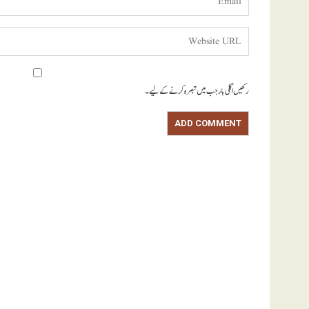
رکھیں اگلی بار جب میں تبصرہ کرنے کےلیے۔