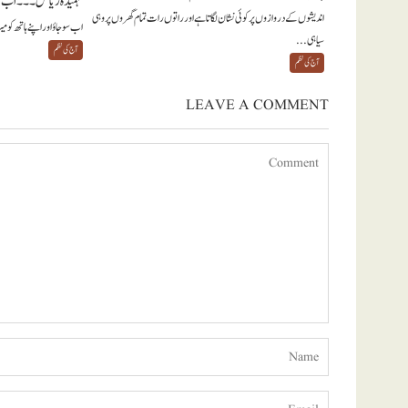
فہمیدہ ریاض ۔۔۔ اب س
اندیشوں کے دروازوں پر کوئی نشان لگاتا ہے اور راتوں رات تمام گھروں پر وہی
اب سو جاؤ اور اپنے ہاتھ کو 
سیاہی...
آج کی نظم
آج کی نظم
LEAVE A COMMENT