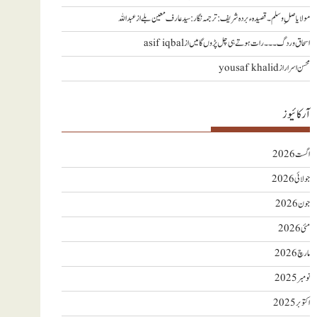
مولا یا صلِ وسلم ۔قصیدہ ء بردہ شریف: ترجمہ نگار : سید عارف معین بلے
از
عبداللہ
اسحاق وردگ ۔۔۔ رات ہوتے ہی چل پڑوں گا میں
از
asif iqbal
محسن اسرار
از
yousaf khalid
آرکائیوز
اگست 2026
جولائی 2026
جون 2026
مئی 2026
مارچ 2026
نومبر 2025
اکتوبر 2025