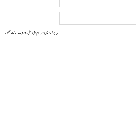
اس براؤزر میں میرا نام، ای میل، اور ویب سائٹ محفوظ