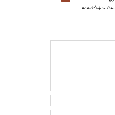
و جاؤ
میرے ہاتھ میں رہنے دو تم چاند سے ماتھے...