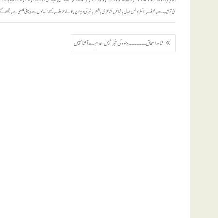
,
,
,
,
,
,
,
,
,
نئی ترتیب سے
خوف
ڈاکٹر یونس خیال
شاعر
شاعری
شعر
شہر کی دیوار پر
کالے حروف
کتنے انسانوں سے بینائی چِھنی ہے
لکھے گئ
پوسٹوں
شناور اسحاق ۔۔۔۔۔۔۔ وجود کی خبر نہیں، عدم سے آشنا نہیں
کی
نیویگیشن