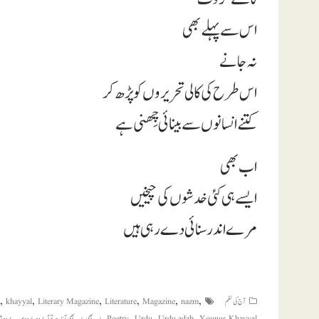
اس سے پہلے بھی
نہ جانے
اس طرح کی کالی تحریروں کو پڑھ کر
کتنے انسانوں سے بینائی چِھنی ہے
اب بھی
ایسے ہی کئی خدشوں کی چیخیں
مرے اندر سنائی دے رہی ہیں
,
,
,
,
,
,
آج کی نظم
nazm
Magazine
Literature
Literary Magazine
khayyal
,
,
,
,
,
,
,
,
Younus Khayyal
Urdu adab
Urdu
Poetry
اب بھی
اب بھی آنا ہے تو آ
اردو
اردو ادب
اردو 