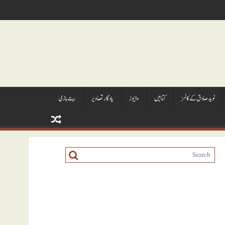
نويد صادق کے کالمز
کتابيں
وڈيوز
يادگار تصاوير
بیت بازی