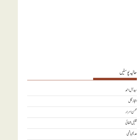
حالیہ پوسٹیں
سید آلِ احمد
اعجاز گل
محسن اسرار
قتیل شفائی
عدیم ہاشمی