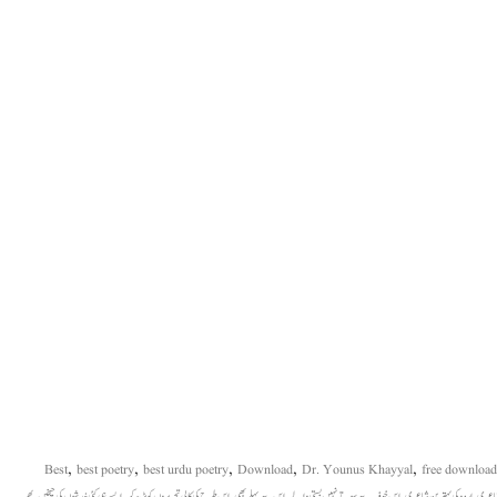
,
,
,
,
,
Best
best poetry
best urdu poetry
Download
Dr. Younus Khayyal
free download
,
,
,
,
,
,
شاعری
اردو کی بہترین شاعری
اِس خوف سے سوتے نہیں بستی والے
اس سے پہلے بھی
اس طرح کی کالی تحریروں کو پڑھ کر
ایسے ہی کئی خدشوں کی چیخیں
پھر