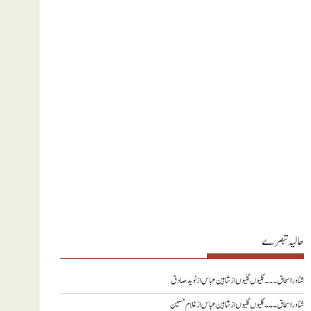
حالیہ تبصرے
شناور اسحاق ۔۔۔ گلیوں گلیوں از شاہین عباس
از
نويد صادق
شناور اسحاق ۔۔۔ گلیوں گلیوں از شاہین عباس
از
غلام حسین