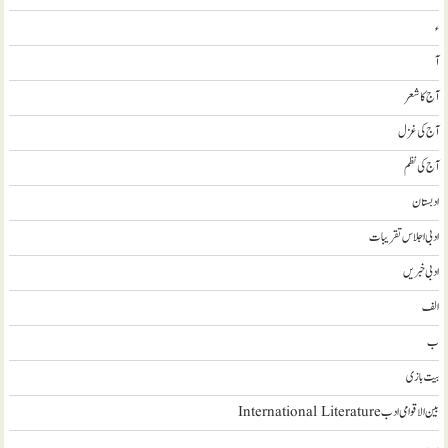
ء
آ
آج کا شعر
آج کی غزل
آج کی نظم
ادبستان
ادبی اجلاس تقریبات
ادبی خبریں
الف
ب
بیت بازی
بین الاقوامی ادب International Literature
پ