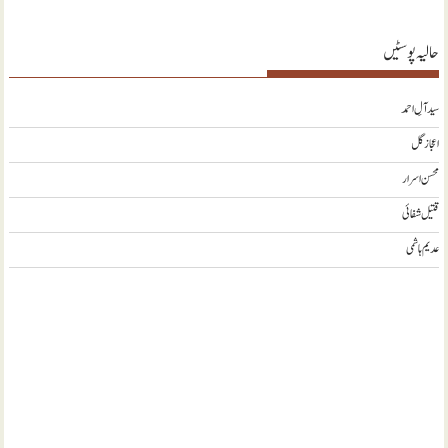
حالیہ پوسٹیں
سید آلِ احمد
اعجاز گل
محسن اسرار
قتیل شفائی
عدیم ہاشمی