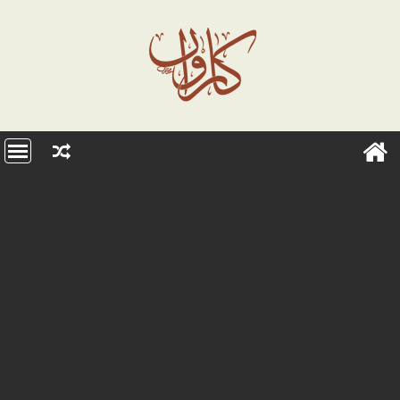
Ski
t
conten