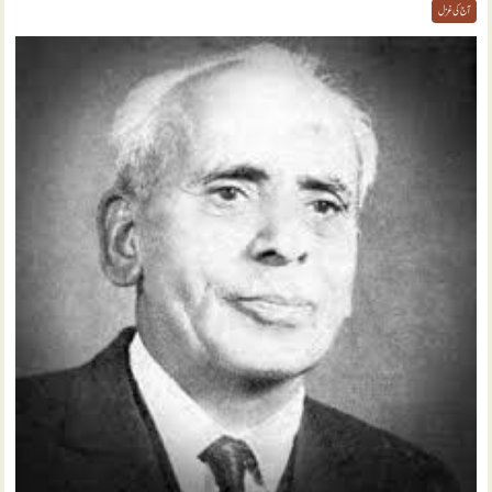
آج کی غزل