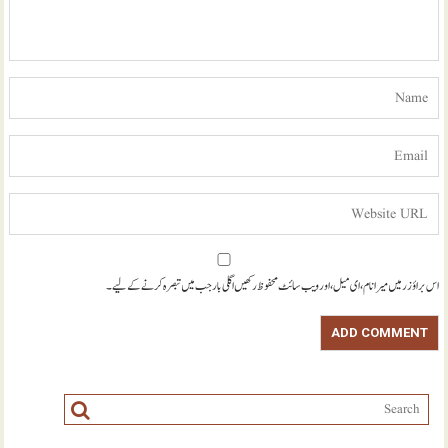
اس براؤزر میں میرا نام، ای میل، اور ویب سائٹ محفوظ رکھیں اگلی بار جب میں تبصرہ کرنے کےلیے۔