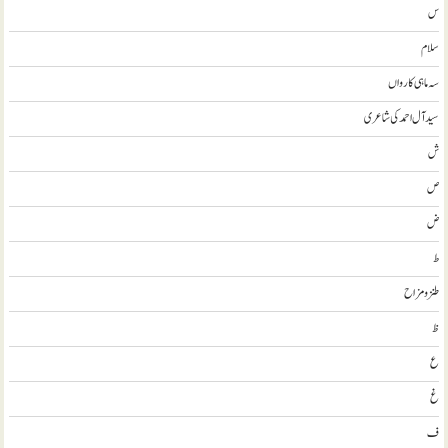
س
سلام
سہ ماہی کارواں
سيد آل احمد کی شاعری
ش
ص
ض
ط
طنز و مزاح
ظ
ع
غ
ف