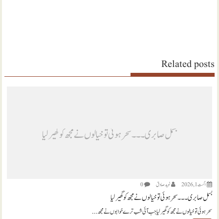
Related posts
بسمل صابری ۔۔۔ سحر ہوئی تو خیالوں نے مجھ کو گھیر لیا
اگست 1, 2026
نويد صادق
0
بسمل صابری ۔۔۔ سحر ہوئی تو خیالوں نے مجھ کو گھیر لیا
سحر ہوئی تو خیالوں نے مجھ کو گھیر لیا جب آئی شب ترے خوابوں نے مجھ...