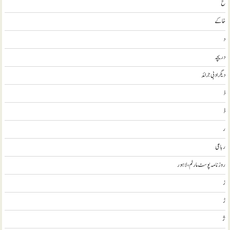
خ
خاکے
د
دریچہ
ديگر ادبی جرائد
ذ
ڈ
ر
رباعی
روزنامہ پوسٹ مارٹم، لاہور
ز
ڑ
ژ