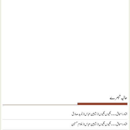
حالیہ تبصرے
شناور اسحاق ۔۔۔ گلیوں گلیوں از شاہین عباس
از
نويد صادق
شناور اسحاق ۔۔۔ گلیوں گلیوں از شاہین عباس
از
غلام حسین