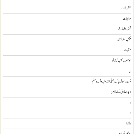
متفرقات
مناجات
منتخب افسانے
منتخب مضامين
منقبت
موصولہ کتب / جراٗد
ن
نعت رسول پاک صلی اللہ علیہ و آلہ وسلم
نويد صادق کے کالمز
ہ
و
وڈيوز
يادگار تصاوير