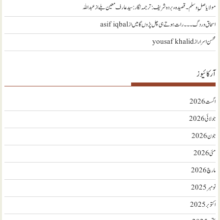
مولا یا صلِ وسلم ۔قصیدہ ء بردہ شریف: ترجمہ نگار : سید عارف معین بلے
از
عبداللہ
اسحاق وردگ ۔۔۔ رات ہوتے ہی چل پڑوں گا میں
از
asif iqbal
محسن اسرار
از
yousaf khalid
آرکائیوز
اگست 2026
جولائی 2026
جون 2026
مئی 2026
مارچ 2026
نومبر 2025
اکتوبر 2025