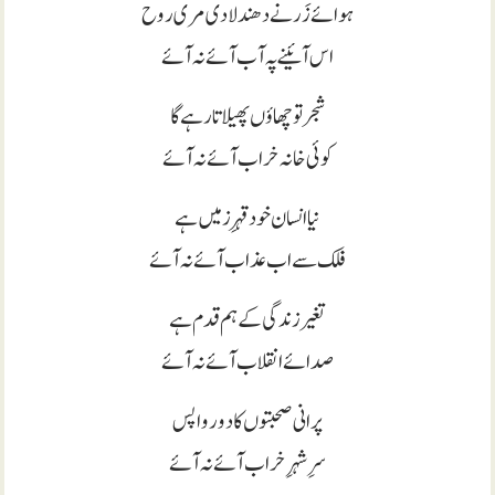
ہوائے زَر نے دھندلا دی مری روح
اس آئینے پہ آب آئے نہ آئے
شجر تو چھاؤں پھیلاتا رہے گا
کوئی خانہ خراب آئے نہ آئے
نیا انسان خود قہرِ زمیں ہے
فلک سے اب عذاب آئے نہ آئے
تغیر زندگی کے ہم قدم ہے
صدائے انقلاب آئے نہ آئے
پرانی صحبتوں کا دور واپس
سرِ شہرِ خراب آئے نہ آئے