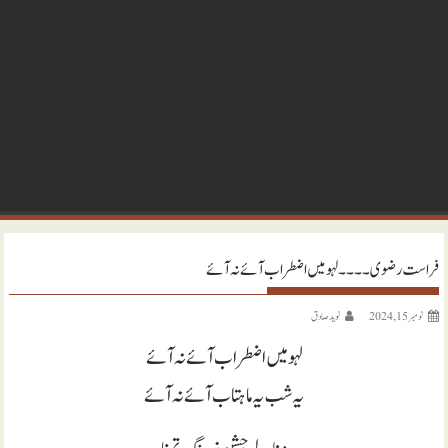
فراست رضوی ۔۔۔۔ لہو میں اضطراب آئے نہ آئے
نومبر 15, 2024
نويد صادق
لہو میں اضطراب آئے نہ آئے
یہ شب یہ ماہتاب آئے نہ آئے