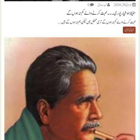
جولائی 30, 2026
نويد صادق
0
حفیظ ہوشیارپوری ۔۔۔ محبت کرنے والے کم نہ ہوں گے
محبت کرنے والے کم نہ ہوں گے تری محفل میں لیکن ہم نہ ہوں گے میں...
آج کی غزل