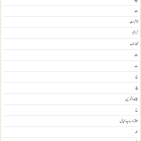
ت
تاثرات
تراجم
تعارف
ث
ٹ
ج
چ
چنیدہ خبریں
ح
حلقہ اربابِ خیال
حمد