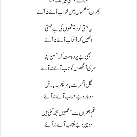
منا لے جشنِ نیرنگ تمنا
پھر ان آنکھوں میں خواب آئے نہ آئے
یہ بستی کور چشموں کی ہے بستی
انھیں کیا آفتاب آئے نہ آئے
ابھی بے پردہ مت کر حسن اپنا
مری آنکھوں کو تاب آئے نہ آئے
نکل آ گھر سے باہر پھر یہ بارش
دوبارہ بے حساب آئے نہ آئے
غمِ ہجراں سے آنکھیں بجھ گئی ہیں
وہ چہرہ بے نقاب آئے نہ آئے