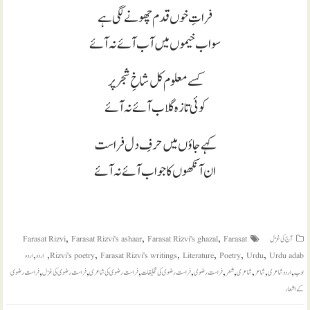
فراتِ خوں قدم چھونے لگی ہے
سو اب خیموں میں آب آئے نہ آئے
کسے معلوم کل شاخِ شجر پر
کوئی تازہ گلاب آئے نہ آئے
کہے جاؤں میں حرفِ دل فراست
ان آنکھوں کا جواب آئے نہ آئے
,
,
,
آج کی غزل
Farasat
Farasat Rizvi's ghazal
Farasat Rizvi's ashaar
Farasat Rizvi
,
,
,
,
,
,
,
Urdu adab
Urdu
Poetry
Literature
Farasat Rizvi's writings
Rizvi's poetry
اردو
اردو
,
,
,
,
,
,
,
,
,
ادب
اردو شاعری
شاعر
شاعری
شعر
فراست رضوی
فراست رضوی کی تخلیقات
فراست رضوی کی شاعری
فراست رضوی کی غزل
فراست رضوی
کے اشعار