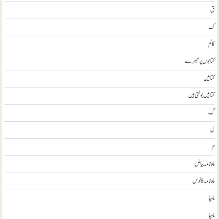
ق
ک
کالم
کتابوں پر تبصرے
کتابيں
کتابیں بولتی ہیں
گ
ل
م
ماہ نامہ بیاض
ماہ نامہ فانوس
ماہیا
ماہیا