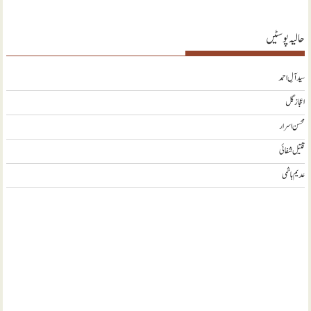
حالیہ پوسٹیں
سید آلِ احمد
اعجاز گل
محسن اسرار
قتیل شفائی
عدیم ہاشمی