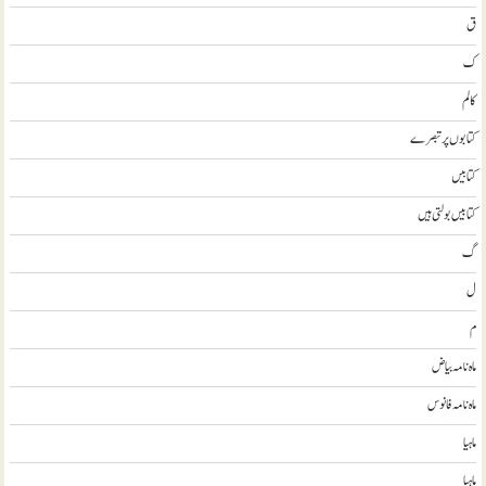
ق
ک
کالم
کتابوں پر تبصرے
کتابيں
کتابیں بولتی ہیں
گ
ل
م
ماہ نامہ بیاض
ماہ نامہ فانوس
ماہیا
ماہیا