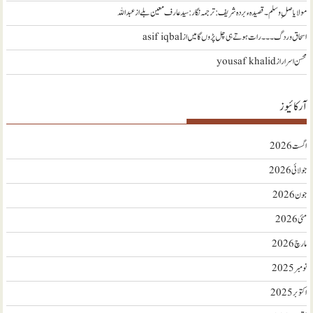
مولا یا صلِ وسلم ۔قصیدہ ء بردہ شریف: ترجمہ نگار : سید عارف معین بلے
از
عبداللہ
اسحاق وردگ ۔۔۔ رات ہوتے ہی چل پڑوں گا میں
از
asif iqbal
محسن اسرار
از
yousaf khalid
آرکائیوز
اگست 2026
جولائی 2026
جون 2026
مئی 2026
مارچ 2026
نومبر 2025
اکتوبر 2025