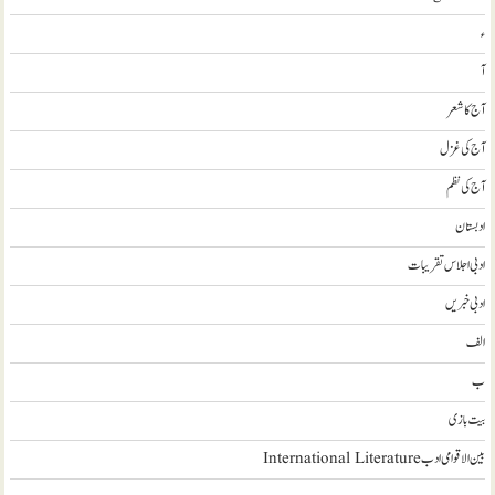
ء
آ
آج کا شعر
آج کی غزل
آج کی نظم
ادبستان
ادبی اجلاس تقریبات
ادبی خبریں
الف
ب
بیت بازی
بین الاقوامی ادب International Literature