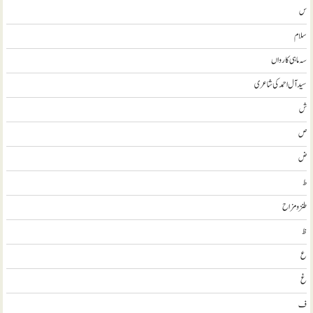
س
سلام
سہ ماہی کارواں
سيد آل احمد کی شاعری
ش
ص
ض
ط
طنز و مزاح
ظ
ع
غ
ف