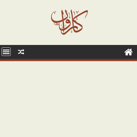
Ski
t
conten