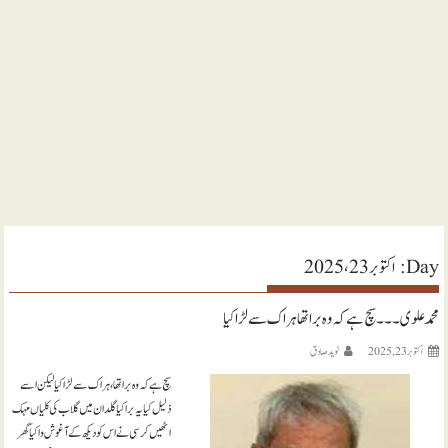
Day:
اکتوبر 23، 2025
محمد علوی ۔۔۔ سچ ہے کہ وہ برا تھا ہر اک سے لڑا کیا
اکتوبر 23, 2025
نويد صادق
سچ ہے کہ وہ برا تھا، ہر اک سے لڑا کیا لیکن اسے
ذلیل کیا یہ برا کیا گلدان میں گلاب کی کلیاں مہک
اٹھیں کرسی نے اس کو دیکھ کے آغوش وا کیا گھر