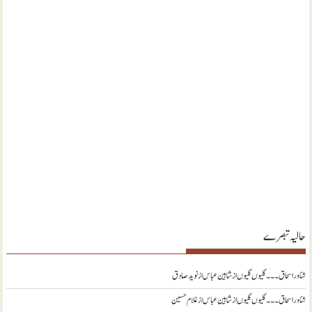
حالیہ تبصرے
شناور اسحاق ۔۔۔ گلیوں گلیوں از شاہین عباس
از
نويد صادق
شناور اسحاق ۔۔۔ گلیوں گلیوں از شاہین عباس
از
غلام حسین