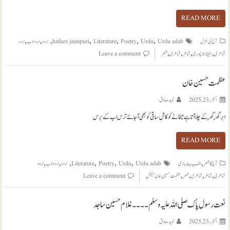
READ MORE
,
,
,
,
,
,
,
آج کی غزل
Urdu adab
Urdu
Poetry
Literature
hafeez jaunpuri
اردو
اردو ادب
اردو
,
,
,
,
شاعری
حفیظ جونپوری
شاعر
شاعری
شعر
Leave a comment
عظمت حسین خان
اکتوبر 23, 2025
نويد صادق
ابر گِھر گِھر کے چلا آتا ہے میخانے کو کاش ساقی کو بھی آ جائے ترس اب کے برس
READ MORE
,
,
,
,
,
,
,
,
آج کا شعر
الف
بیت بازی
Urdu adab
Urdu
Poetry
Literature
اردو
اردو ادب
اردو
,
,
,
,
شاعری
شاعر
شاعری
شعر
عظمت حسین خان میکش
Leave a comment
نعت رسول پاک صلی اللہ علیہ وسلم ۔۔۔۔ غلام حسین ساجد
اکتوبر 23, 2025
نويد صادق