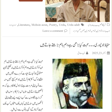
,
,
,
,
,
,
,
,
آج کا شعر
ب
بیت بازی
Urdu adab
Urdu
Poetry
Mohsin asrar
Literature
اردو
اردو
,
,
,
,
,
ادب
اردو شاعری
شاعر
شاعری
شعر
محسن اسرار
Leave a comment
حفیظ جونپوری ۔۔۔ محبت کیا بڑھی ہے وہم باہم بڑھتے جاتے ہیں
اکتوبر 23, 2025
نويد صادق
محبت کیا بڑھی ہے وہم باہم بڑھتے جاتے ہیں ہم
ان کو آزماتے ہیں وہ ہم کو آزماتے ہیں نہ گھٹتی شانِ
معشوقی جو آ جاتے عیادت کو برے وقتوں میں
اچھے لوگ اکثر کام آتے ہیں جو ہم کہتے نہیں منہ
سے تو یہ اپنی مروت ہے چرانا دل کا ظاہر ہے کہ وہ
آنکھیں چراتے ہیں سماں اس بزم کا برسوں ہی
گزرا ہے نگاہوں سے کب ایسے ویسے جلسے اپنی
آنکھوں میں سماتے ہیں کہاں تک امتحاں کب تک
محبت آزماؤ گے انہی باتوں سے دل اہلِ…