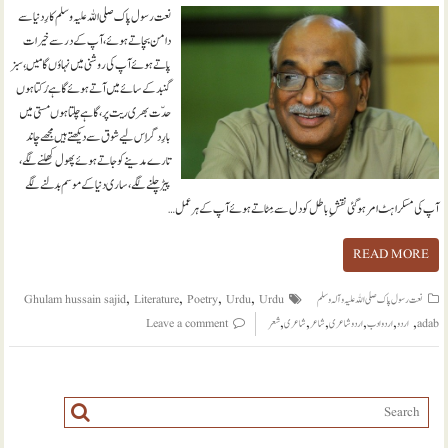
نعت رسول پاک صلی اللہ علیہ وسلم کارِ دنیا سے
دامن بچاتے ہوئے، آپ کے در سے خیرات
پاتے ہوئے آپ کی روشنی میں نہاؤں گا مَیں، سبز
گنبد کے سائے میں آتے ہوئے گاہے رُکتا ہوں
حدّت بھری ریت پر، گاہے چلتا ہوں مستی میں
بارِ دگر اِس لیے شوق سے دیکھتے ہیں مجھے چاند
تارے مدینے کو جاتے ہوئے پھول کِھلنے لگے،
پیڑ چلنے لگے، ساری دنیا کے موسم بدلنے لگے
آپ کی مسکراہٹ امر ہو گئی نقشِ باطل کو دل سے مِٹاتے ہوئے آپ کے ہر عمل…
READ MORE
,
,
,
,
نعت رسول پاک صلی اللہ علیہ و آلہ وسلم
Urdu
Urdu
Poetry
Literature
Ghulam hussain sajid
,
,
,
,
,
,
adab
اردو
اردو ادب
اردو شاعری
شاعر
شاعری
شعر
Leave a comment