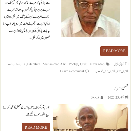
سے چلا تو چاند مرے ساتھ ہو لیا پھر صبح تک وہ
میرے برابر چلا کیا کوٹھوں پہ منہ اندھیرے
ستارے اتر پڑے بن کے پتنگ میں بھی ہوا میں
اڑا کیا اس سے بچھڑتے وقت میں رویا تھا خوب سا
یہ بات یاد آئی تو پہروں ہنسا کیا چھوڑو پرانے
قصوں میں کچھ بھی…
READ MORE
,
,
,
,
,
,
,
آج کی غزل
Urdu adab
Urdu
Poetry
Muhammad Alvi
Literature
اردو
اردو ادب
اردو
,
,
,
,
شاعری
شاعر
شاعری
شعر
محمد علوی
Leave a comment
محسن اسرار
اکتوبر 23, 2025
نويد صادق
بھرم تو رکھنا ہی پڑتا ہے اس کی محفل کا بغیر کھائے
پیے ہاتھ دھونے لگتے ہیں
READ MORE