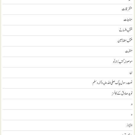
متفرقات
مناجات
منتخب افسانے
منتخب مضامين
منقبت
موصولہ کتب / جراٗد
ن
نعت رسول پاک صلی اللہ علیہ و آلہ وسلم
نويد صادق کے کالمز
ہ
و
وڈيوز