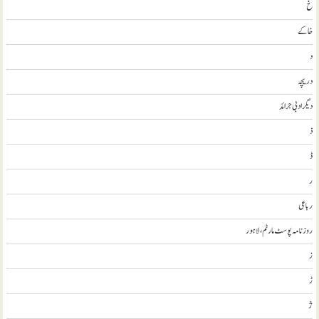
خ
خاکے
د
دریچہ
ديگر ادبی جرائد
ذ
ڈ
ر
رباعی
روزنامہ پوسٹ مارٹم، لاہور
ز
ڑ
ژ