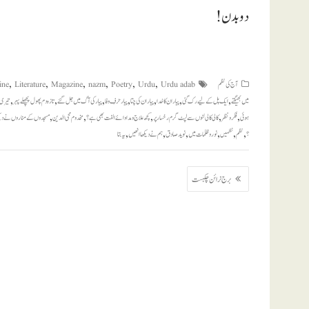
دو بدن!
,
,
,
,
,
,
آج کی نظم
Urdu adab
Urdu
Poetry
nazm
Magazine
Literature
ine
,
,
,
,
,
,
,
میں بھیگتے
ایک پل کے لیے رک گئی
پیار ان کا خدا
پیار ان کی چتا
پیار حرفِ وفا
پیار کی آگ میں جل گئے
تازہ دم پھول پچھلے پہر
تیری 
,
,
,
,
,
ہوئی
فکر و نظر
کالی کالی لٹوں سے لپٹ گرم رخسار پر
کچھ علاج و مداوائے الفت بھی ہے ؟
مخدوم محی الدین
مسجدوں کے مناروں نے دیکھ
,
,
,
,
,
,
؟
نظم
نظمیں
نور و ظلمات میں
نوید صادق
ہم نے دیکھا انھیں
یہ بتا
پوسٹوں
برج نرائن چکبست
کی
نیویگیشن