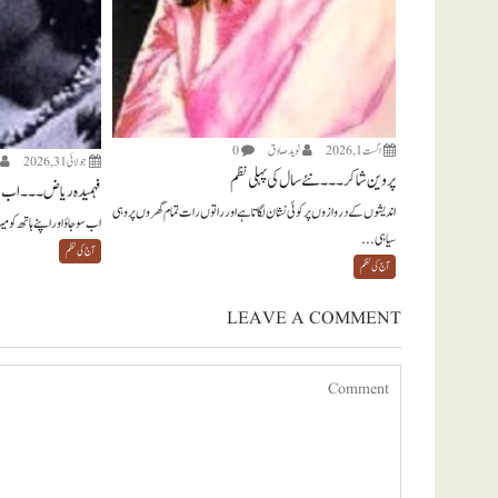
اگست 1, 2026
نويد صادق
0
جولائی 31, 2026
پروین شاکر ۔۔۔ نئے سال کی پہلی نظم
فہمیدہ ریاض ۔۔۔ اب س
اندیشوں کے دروازوں پر کوئی نشان لگاتا ہے اور راتوں رات تمام گھروں پر وہی
اب سو جاؤ اور اپنے ہاتھ کو 
سیاہی...
آج کی نظم
آج کی نظم
LEAVE A COMMENT