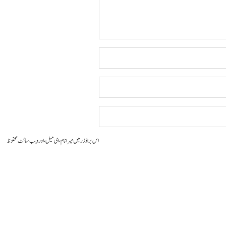
اس براؤزر میں میرا نام، ای میل، اور ویب سائٹ محفوظ