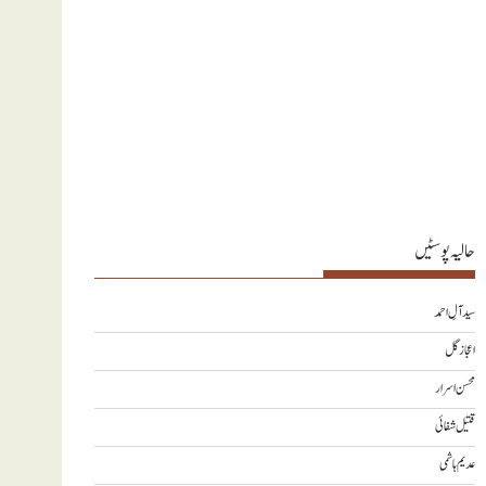
حالیہ پوسٹیں
سید آلِ احمد
اعجاز گل
محسن اسرار
قتیل شفائی
عدیم ہاشمی