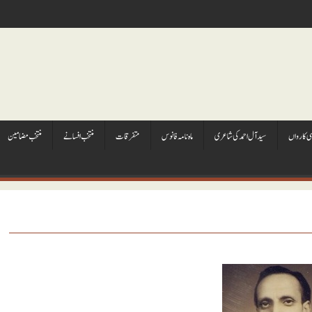
ہی کارواں
سيد آل احمد کی شاعری
ماہ نامہ فانوس
متفرقات
منتخب افسانے
منتخب مضامين