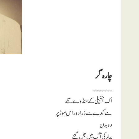
چارہ گر
۔۔۔۔۔۔۔
اک چنبیلی کے منڈوے تلے
مے کدے سے ذرا دور اس موڑ پر
دو بدن
پیار کی آگ میں جل گئے