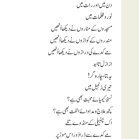
دن میں اور رات میں
نور و ظلمات میں
مسجدوں کے مناروں نے دیکھا اُنھیں
مندروں کے کواڑوں نے دیکھا اُنھیں
مے کدے کی دراڑوں نے دیکھا اُنھیں
از ازل تا ابد
یہ بتا، چارہ گر!
تیری زنبیل میں
نسخۂ کیمیائے محبت بھی ہے ؟
کچھ علاج و مداوائے الفت بھی ہے ؟
اک چنبیلی کے منڈوے تلے
مے کدے سے ذرا دُور اس موڑ پر