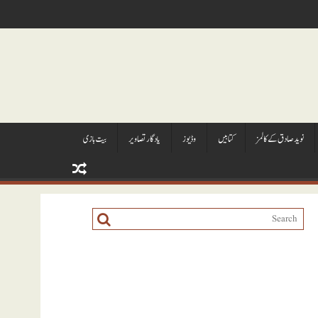
نويد صادق کے کالمز
کتابيں
وڈيوز
يادگار تصاوير
بیت بازی