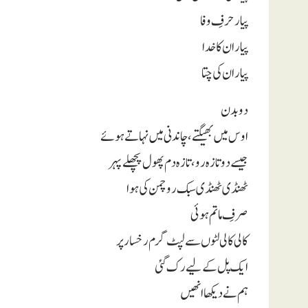
پیار حرفِ وفا
پیار ان کا خدا
پیار ان کی چتا
دو بدن
اوس میں بھیگتے،
چاندنی میں نہاتے ہوئے
جیسے دو تازہ رو، تازہ دم پھول پچھلے پہر
ٹھنڈی ٹھنڈی سبک رو چمن کی ہوا
صرفِ ماتم ہوئی
کالی کالی لٹوں سے لپٹ گرم رخسار پر
ایک پل کے لیے رک گئی
ہم نے دیکھا انھیں