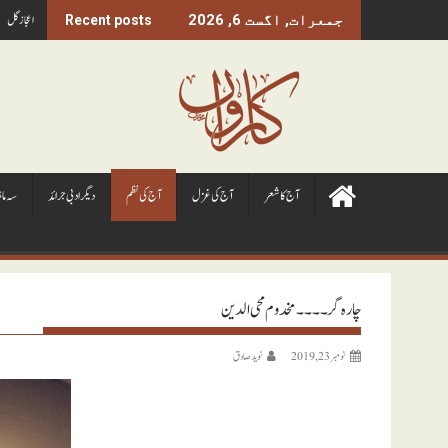
Ski
اعجاز گل
جمعرات, اگست 6, 2026
Recent posts
t
conten
آج کا شعر
آج کی غزل
آج کی نظم
ديگر ادبی جرائد
سہ ما
چارہ گر ۔۔۔۔ مخدوم محی الدین
نومبر 23, 2019
نويد صادق