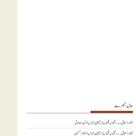
حالیہ تبصرے
شناور اسحاق ۔۔۔ گلیوں گلیوں از شاہین عباس
از
نويد صادق
شناور اسحاق ۔۔۔ گلیوں گلیوں از شاہین عباس
از
غلام حسین