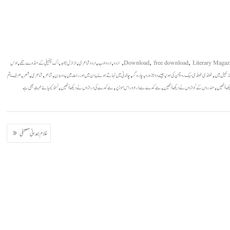
,
,
,
,
,
,
,
,
Literary Magaz
free download
Download
اردو
اردو ادب
اردو شاعری
از ازل تا ابد
اک چنبیلی کے منڈوے تلے
اوس
,
,
,
,
,
,
,
,
,
,
زنبیل میں
ٹھنڈی ٹھنڈی سبک رو چمن کی ہوا
جیسے دو تازہ رو
چارہ گر
چاندنی میں نہاتے ہوئے
دن میں اور رات میں
دو بدن
شاعر
شاعری
شعر
صرفِ ماتم
,
,
,
,
ا اُنھیں
مندروں کے کواڑوں نے دیکھا اُنھیں
مے کدے سے ذرا دور اس موڑ پر
مے کدے کی دراڑوں نے دیکھا اُنھیں
نسخۂ کیمیائے محبت بھی ہے
غلام ہمدانی مصحفی