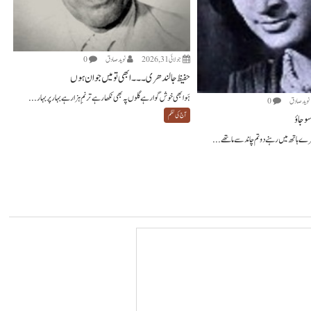
جولائی 31, 2026
نويد صادق
0
حفیظ جالندھری ۔۔۔ ابھی تو میں جوان ہوں
ہَوا بھی خوش گوار ہے گلوں پہ بھی نکھار ہے ترنمِ ہزار ہے بہار پر بہار...
نويد صادق
0
آج کی نظم
و جاؤ
میرے ہاتھ میں رہنے دو تم چاند سے ماتھے...