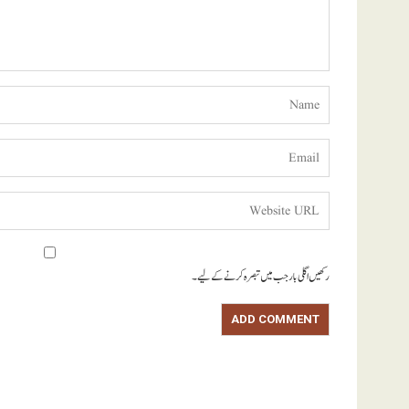
رکھیں اگلی بار جب میں تبصرہ کرنے کےلیے۔