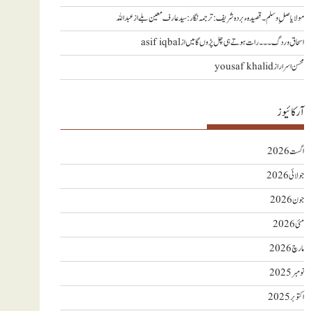
مولا یا صلِ وسلم ۔قصیدہ ء بردہ شریف: ترجمہ نگار : سید عارف معین بلے
از
عبداللہ
اسحاق وردگ ۔۔۔ رات ہوتے ہی چل پڑوں گا میں
از
asif iqbal
محسن اسرار
از
yousaf khalid
آرکائیوز
اگست 2026
جولائی 2026
جون 2026
مئی 2026
مارچ 2026
نومبر 2025
اکتوبر 2025