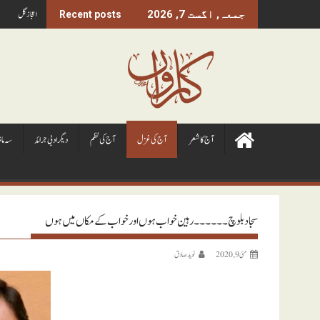
Ski
اعجاز گل
جمعہ, اگست 7, 2026
Recent posts
t
conten
آج کا شعر
آج کی غزل
آج کی نظم
ديگر ادبی جرائد
سہ ما
سجاد بلوچ ۔۔۔۔۔۔ رہین خواب ہوں اور خواب کے مکاں میں ہوں
مئی 9, 2020
نويد صادق