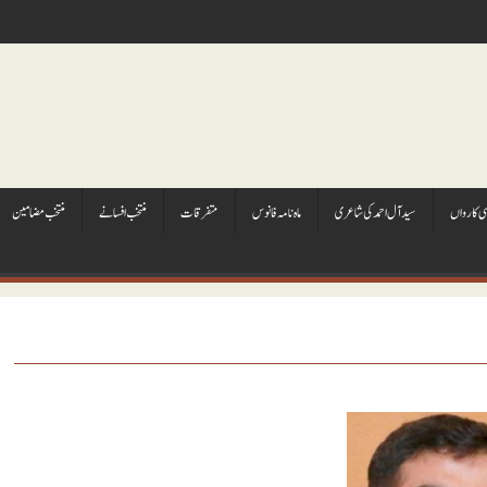
ہی کارواں
سيد آل احمد کی شاعری
ماہ نامہ فانوس
متفرقات
منتخب افسانے
منتخب مضامين