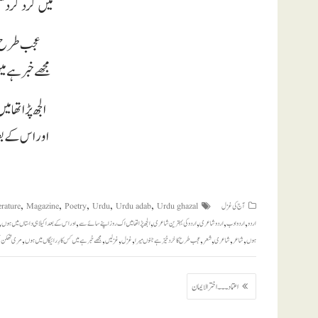
میں گرد گرد 
عجب طرح کا
مجھے خبر ہے م
الجھ پڑا تھا
اور اس کے بعد
,
,
,
,
,
آج کی غزل
Urdu ghazal
Urdu adab
Urdu
Poetry
Magazine
erature
,
,
,
,
,
,
اردو
اردو ادب
اردو شاعری
اردو کی بہترین شاعری
الجھ پڑا تھا میں اک روز اپنے سائے سے
اور اس کے بعد اکیلا ہی داستاں میں ہوں
,
,
,
,
,
,
,
,
ہوں
شاعر
شاعری
شعر
عجب طرح کا خرد خیز ہے جنوں میرا
غزل
غزلیں
مجھے خبر ہے میں کس کارِ رائیگاں میں ہوں
مری تھکن ب
پوسٹوں
اعتماد ۔۔۔ اخترالایمان
کی