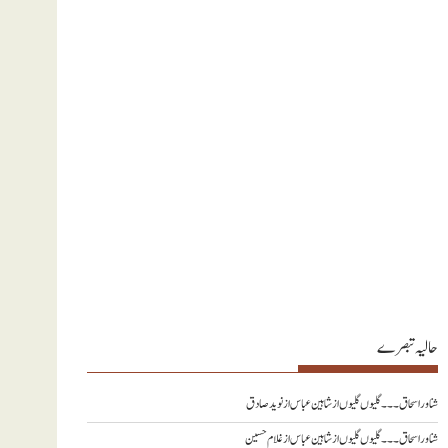
حالیہ تبصرے
شناور اسحاق ۔۔۔ گلیوں گلیوں از شاہین عباس
از
نويد صادق
شناور اسحاق ۔۔۔ گلیوں گلیوں از شاہین عباس
از
غلام حسین