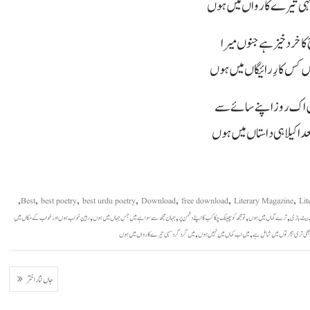
سہی تیرے کارواں میں ہوں
 خرد خیز ہے جنوں میرا
یں کس کارِ رائیگاں میں ہوں
 میں اک روز اپنے سائے سے
 اکیلا ہی داستاں میں ہوں
,
,
,
,
,
,
,
Best
best poetry
best urdu poetry
Download
free download
Literary Magazine
Lit
,
,
,
,
بیت بازی
ترے گماں میں ہوں
تو مجھ کو پھینک چکا کب کا اپنے دشمن پر
جہان مجھ سے سوا ہے میں جس جہاں میں ہوں
رہینِ خواب ہوں اور خواب کے مکاں میں
,
,
ھی تری ہجرتوں میں شامل ہے
میں اب کماں میں نہیں ہوں
میں گرد گرد سہی تیرے کارواں میں ہوں
جاں نثار اختر