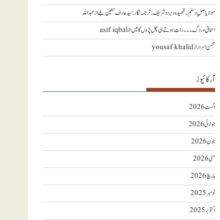
مولا یا صلِ وسلم ۔قصیدہ ء بردہ شریف: ترجمہ نگار : سید عارف معین بلے
از
عبداللہ
اسحاق وردگ ۔۔۔ رات ہوتے ہی چل پڑوں گا میں
از
asif iqbal
محسن اسرار
از
yousaf khalid
آرکائیوز
اگست 2026
جولائی 2026
جون 2026
مئی 2026
مارچ 2026
نومبر 2025
اکتوبر 2025