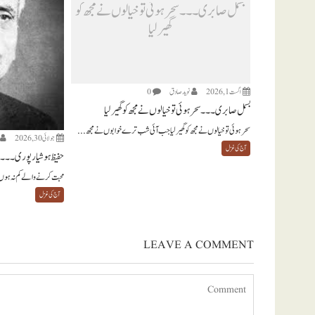
بسمل صابری ۔۔۔ سحر ہوئی تو خیالوں نے مجھ کو
گھیر لیا
اگست 1, 2026
نويد صادق
0
بسمل صابری ۔۔۔ سحر ہوئی تو خیالوں نے مجھ کو گھیر لیا
سحر ہوئی تو خیالوں نے مجھ کو گھیر لیا جب آئی شب ترے خوابوں نے مجھ...
جولائی 30, 2026
آج کی غزل
حفیظ ہوشیارپوری ۔۔۔ 
محبت کرنے والے کم نہ ہوں
آج کی غزل
LEAVE A COMMENT