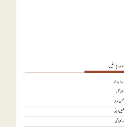
حالیہ پوسٹیں
سید آلِ احمد
اعجاز گل
محسن اسرار
قتیل شفائی
عدیم ہاشمی