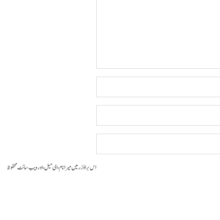
اس براؤزر میں میرا نام، ای میل، اور ویب سائٹ محفوظ