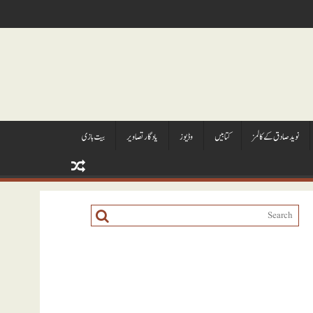
نويد صادق کے کالمز
کتابيں
وڈيوز
يادگار تصاوير
بیت بازی