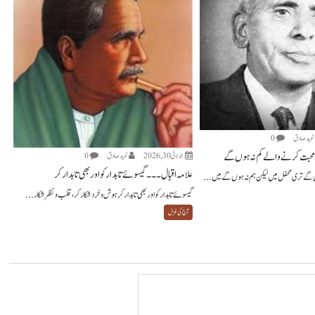
نويد صادق
0
محبت کرنے والے کم نہ ہوں گے
جولائی 30, 2026
نويد صادق
0
علامہ اقبال ۔۔۔ گیسوئے تابدار کو اور بھی تابدار کر
 گے تری محفل میں لیکن ہم نہ ہوں گے میں...
گیسوئے تابدار کو اور بھی تابدار کر ہوش و خرد شکار کر، قلب و نظر شکار...
آج کی غزل