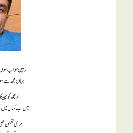
رہینِ خواب ہوں
جہان مجھ سے سو
تو مجھ کو پھ
میں اب کماں میں 
مری تھکن بھی