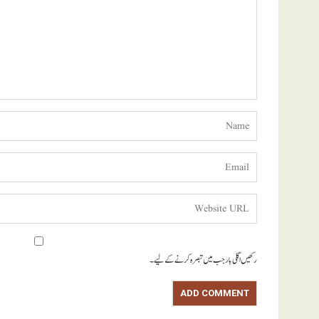
رکھیں اگلی بار جب میں تبصرہ کرنے کےلیے۔