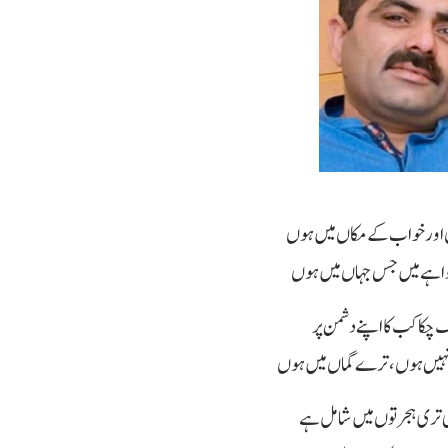
 اور خواب کے مکاں میں ہوں
ا ہے میں جس جہاں میں ہوں
ینک چکا کب کا اپنے دشمن پر
نہیں ہوں، ترے گماں میں ہوں
 تری ہجرتوں میں شامل ہے