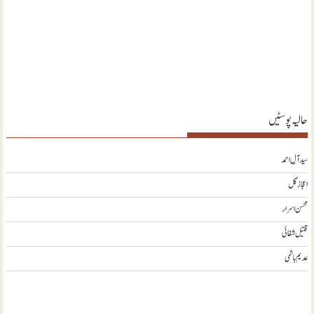
حالیہ پوسٹیں
سید آلِ احمد
اعجاز گل
محسن اسرار
قتیل شفائی
عدیم ہاشمی