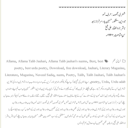
۔۔۔۔۔۔۔۔۔۔۔۔۔۔۔۔۔۔۔۔۔۔۔۔۔۔
شعری مجموعہ: حرفِ نمو
تدوین: مشکور حسین یاد، سرفراز زاہد
ناشر: ذوالفقار علی شیخ
سنِ اشاعت: ۱۹۹۶ء
,
,
,
,
آج کی نظم
best
Best
Allama Talib jauhari's nazms
Allama Talib Jauhari
Allama
,
,
,
,
,
,
poetry
best urdu poetry
Download
free download
Jauhari
Literary Magazine
,
,
,
,
,
,
,
Literature
Magazine
Naveed Sadiq
nazm
Poetry
Talib
Talib Jauhari
Talib Jauhari's
,
,
,
,
,
,
,
,
Urdu adab
Urdu
poetry
اپنے جنوں کی شمع جلا کر
اپنے گھر کا گھور اندھیرا دُور کریں گے
اردو
اردو ادب
اردو شاعری
اردو کی بہترین
,
,
,
,
,
,
,
شاعری
اُس نے کہا تھا
اور وہ گھر آباد رہے گا
پچھلے سفر میں
پھونس کے چھپر والے ہوٹل کی کرسی پر
تدوین
تدوین: مشکور حسین یاد
جب تم اپنے دھندوں
,
,
,
,
,
,
,
,
سے فارغ ہو جائو
جوہری
حرفِ نمو
دنیا کے دھندے کس نے نپٹائے ہیں
دَھندے
ذوالفقار علی شیخ
رشتے
رشتے ناطے
سارے کاموں کو نپٹا کر میرے پاس
,
,
,
,
,
,
,
,
,
,
,
چلے آنا
سرفراز زاہد
سنِ اشاعت: ۱۹۹۶ء
سید آل احمد
شاعر
شاعری
شعر
شعری مجموعہ
شعری مجموعہ: حرفِ نمو
طالب
علامہ
علامہ طالب
,
,
,
,
,
جوہری
علامہ طالب جوہری کی شاعری
علامہ طالب جوہری کی نظم
علامہ طالب جوہری کی نظمیں
علامہ طالب جوہری کے اشعار
کب سے بیٹھا سونچ رہا
,
,
,
,
,
,
,
ہوں
لندن کے اک تُرکی رستوران کے اندر
لیکن مَیں اِک سندھی گوٹھ میں
مستقبل کے سب منصوبے
مشکور حسین یاد
میرے پاس چلے آنا
ناشر
ناشر:
,
,
,
,
,
ذوالفقار علی شیخ
ناطے
نظم
نظمیں
نوید صادق
ہم تم دونوں