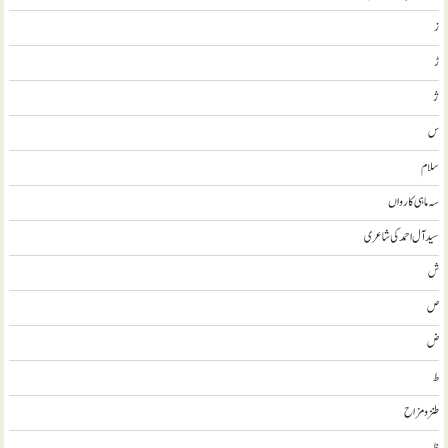
ز
ڑ
ژ
س
سلام
سہ ماہی کارواں
سيد آل احمد کی شاعری
ش
ص
ض
ط
طنز و مزاح
ظ