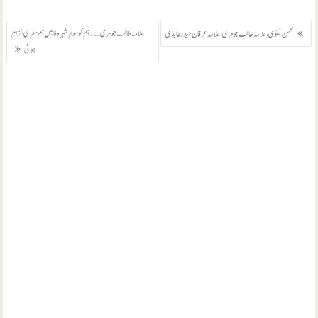
پوسٹوں
علامہ طالب جوہری ۔۔۔ ہم کو سوادِ شہر وفا میں ہم سفری الزام
محسن نقوی، علامہ طالب جوہری، علامہ عرفان حیدر عابدی
کی
ہوئی
نیویگیشن