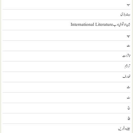
ب
بیت بازی
بین الاقوامی ادب International Literature
پ
ت
تاثرات
تراجم
تعارف
ث
ٹ
ج
چ
چنیدہ خبریں