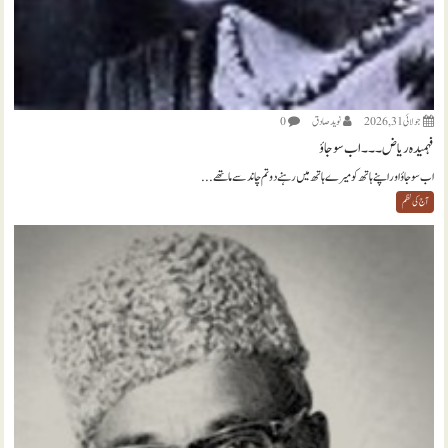
جولائی 31, 2026
نويد صادق
0
فہمیدہ ریاض ۔۔۔ اب سو جاؤ
اب سو جاؤ اور اپنے ہاتھ کو میرے ہاتھ میں رہنے دو تم چاند سے ماتھے...
آج کی نظم