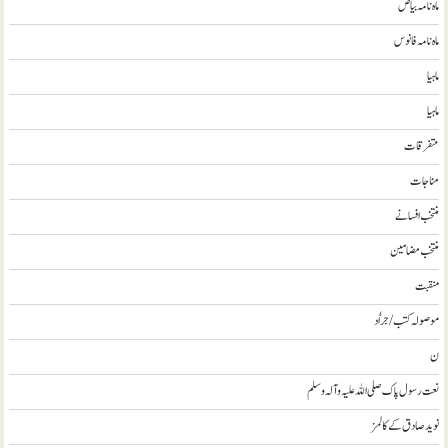
ماہ نامہ بیاض
ماہ نامہ فانوس
ماہیا
ماہیا
متفرقات
مناجات
منتخب افسانے
منتخب مضامين
منقبت
موصولہ کتب / جراٗد
ن
نعت رسول پاک صلی اللہ علیہ و آلہ وسلم
نويد صادق کے کالمز