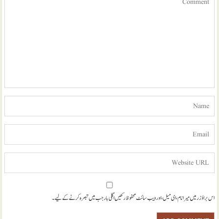
اس براؤزر میں میرا نام، ای میل، اور ویب سائٹ محفوظ رکھیں اگلی بار جب میں تبصرہ کرنے کےلیے۔