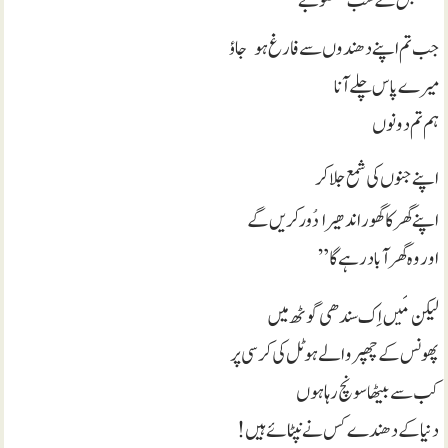
مستقبل کے سب منصوبے
جائو
جب تم اپنے دھندوں سے فارغ ہو
میرے پاس چلے آنا
ہم تم دونوں
اپنے جنوں کی شمع جلا کر
دُور
اپنے گھر کا گھور اندھیرا
کریں گے
اور وہ گھر آباد رہے گا”
مَیں
لیکن
اِک سندھی گوٹھ میں
پھونس کے چھپر والے ہوٹل کی کرسی پر
کب سے بیٹھا سونچ رہا ہوں
دنیا کے دھندے کس نے نپٹائے ہیں!