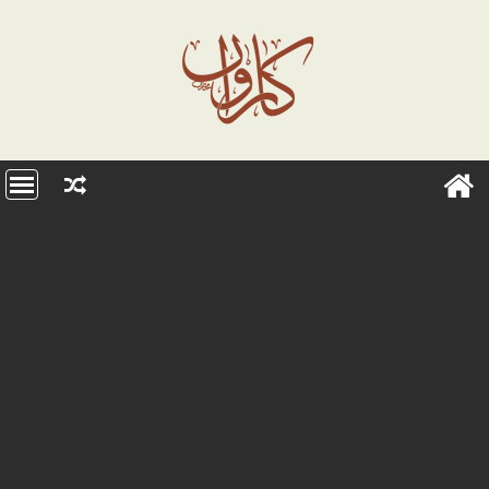
Ski
t
conten