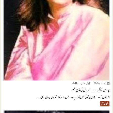
اگست 1, 2026
نويد صادق
0
پروین شاکر ۔۔۔ نئے سال کی پہلی نظم
اندیشوں کے دروازوں پر کوئی نشان لگاتا ہے اور راتوں رات تمام گھروں پر وہی سیاہی...
آج کی نظم