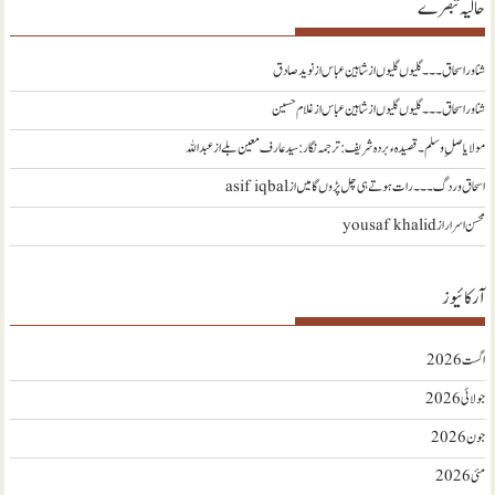
حالیہ تبصرے
شناور اسحاق ۔۔۔ گلیوں گلیوں از شاہین عباس
از
نويد صادق
شناور اسحاق ۔۔۔ گلیوں گلیوں از شاہین عباس
از
غلام حسین
مولا یا صلِ وسلم ۔قصیدہ ء بردہ شریف: ترجمہ نگار : سید عارف معین بلے
از
عبداللہ
اسحاق وردگ ۔۔۔ رات ہوتے ہی چل پڑوں گا میں
از
asif iqbal
محسن اسرار
از
yousaf khalid
آرکائیوز
اگست 2026
جولائی 2026
جون 2026
مئی 2026