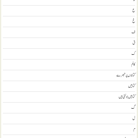
ع
غ
ف
ق
ک
کالم
کتابوں پر تبصرے
کتابيں
کتابیں بولتی ہیں
گ
ل
م