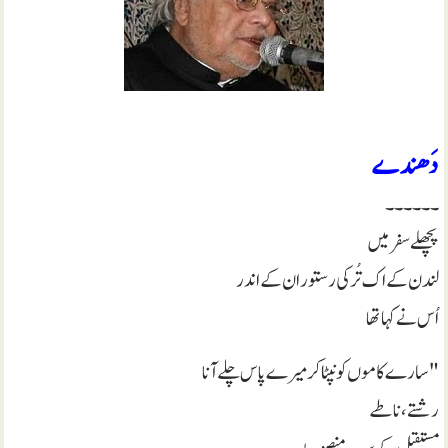
دَھندے
۔۔۔۔۔۔
پچھلے سفر میں
لندن کے اک تُرکی رستوران کے اندر
اُس نے کہا تھا
"سارے کاموں کو نپٹا کر میرے پاس چلے آنا
رشتے، ناطے