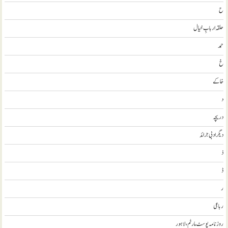
ح
حلقہ اربابِ خیال
حمد
خ
خاکے
د
دریچہ
ديگر ادبی جرائد
ذ
ڈ
ر
رباعی
روزنامہ پوسٹ مارٹم، لاہور