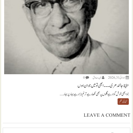
جولائی 31, 2026
نويد صادق
0
حفیظ جالندھری ۔۔۔ ابھی تو میں جوان ہوں
ہَوا بھی خوش گوار ہے گلوں پہ بھی نکھار ہے ترنمِ ہزار ہے بہار پر بہار...
آج کی نظم
LEAVE A COMMENT