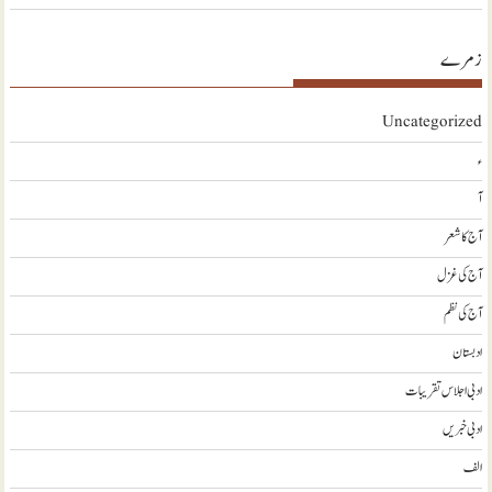
زمرے
Uncategorized
ء
آ
آج کا شعر
آج کی غزل
آج کی نظم
ادبستان
ادبی اجلاس تقریبات
ادبی خبریں
الف