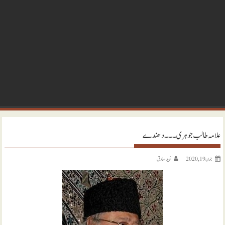
علامہ طالب جوہری ۔۔۔ دھندے
جون 19, 2020
نويد صادق