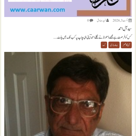
اگست 3, 2026
نويد صادق
0
سید آلِ احمد
کس کو فرصت ہے مجھے ڈھونڈنے نکلے احمدؔ اپنی ہی چاپ پہ کب تک میں پلٹ...
آج کا شعر
بیت بازی
ک