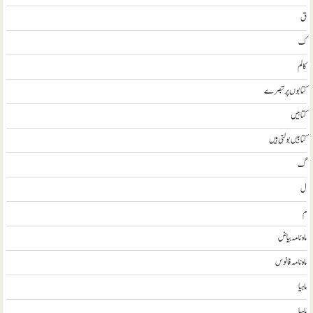
ق
ک
کالم
کتابوں پر تبصرے
کتابيں
کتابیں بولتی ہیں
گ
ل
م
ماہ نامہ بیاض
ماہ نامہ فانوس
ماہیا
ماہیا