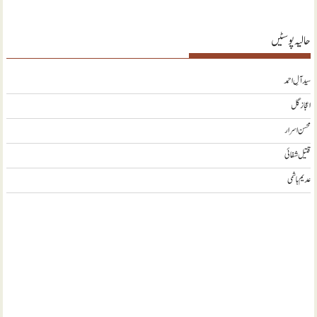
حالیہ پوسٹیں
سید آلِ احمد
اعجاز گل
محسن اسرار
قتیل شفائی
عدیم ہاشمی