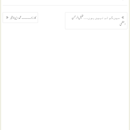
پوسٹوں
ﻣﯿﮟ ﮔﻮﺗﻢ ﻧﮩﯿﮟ ﮨﻮﮞ ….. خلیل الرحمن
کارزار ۔۔۔۔۔۔ محمد دین تاثیر
کی
اعظمی
نیویگیشن