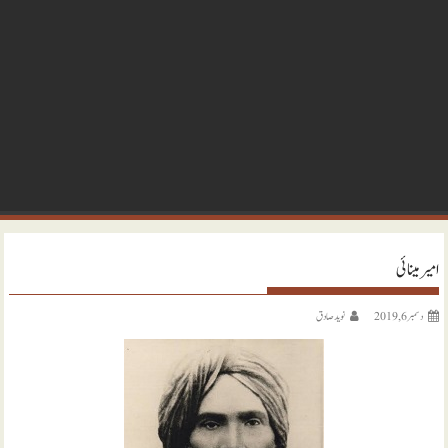
امیر مینائی
دسمبر 6, 2019
نويد صادق