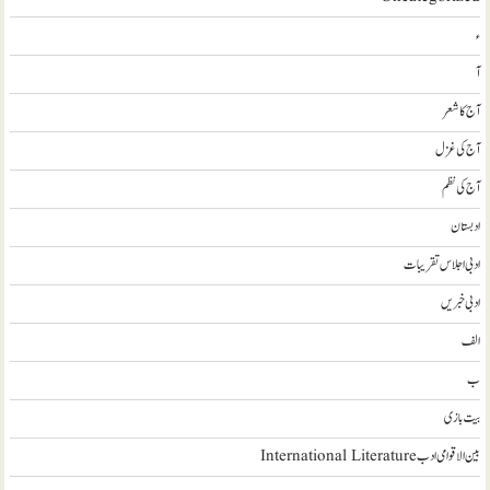
ء
آ
آج کا شعر
آج کی غزل
آج کی نظم
ادبستان
ادبی اجلاس تقریبات
ادبی خبریں
الف
ب
بیت بازی
بین الاقوامی ادب International Literature