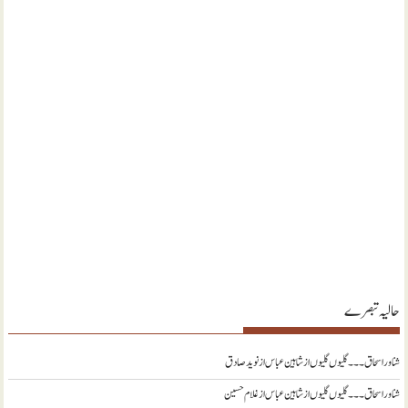
حالیہ تبصرے
شناور اسحاق ۔۔۔ گلیوں گلیوں از شاہین عباس
از
نويد صادق
شناور اسحاق ۔۔۔ گلیوں گلیوں از شاہین عباس
از
غلام حسین