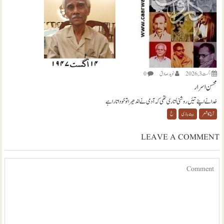
اگست 3, 2026
نويد صادق
0
محسن اسرار
خدا نے اپنے تئیں روشنی اُتاری تھی کہ آدمی نے اندھیرا تو خود اتارا ہے
آج کا شعر
بیت بازی
خ
LEAVE A COMMENT