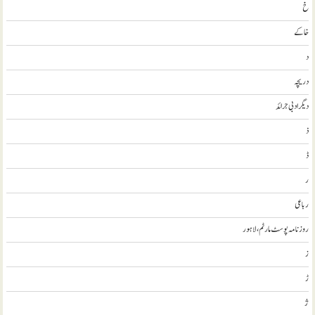
خ
خاکے
د
دریچہ
ديگر ادبی جرائد
ذ
ڈ
ر
رباعی
روزنامہ پوسٹ مارٹم، لاہور
ز
ڑ
ژ