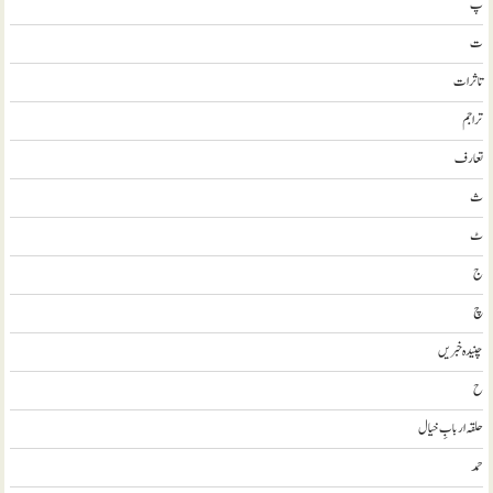
پ
ت
تاثرات
تراجم
تعارف
ث
ٹ
ج
چ
چنیدہ خبریں
ح
حلقہ اربابِ خیال
حمد