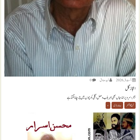
اگست 3, 2026
نويد صادق
0
اعجاز گل
ہجر، سرِ ویرانۂ جاں بھی مہر بلب وصل، گلی کوچوں میں چرچا مانگتا ہے
آج کا شعر
بیت بازی
ہ