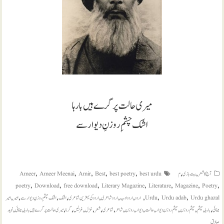
میری حالت پر گرے ہیں بارہا
اشک چشمِ روزنِ دیوار سے
,
,
,
,
,
,
,
آج کا شعر
بیت بازی
م
best urdu
best poetry
Best
Amir
Ameer Meenai
Ameer
,
,
,
,
,
,
,
poetry
Download
free download
Literary Magazine
Literature
Magazine
Poetry
,
,
,
,
,
,
,
,
,
,
Urdu ghazal
Urdu adab
Urdu
اردو
اردو ادب
اردو شاعری
اردو کی بہترین شاعری
اشک
اشک چشمِ روزنِ دیوار سے
امیر
امیر
,
,
,
,
,
,
,
,
,
,
,
,
,
,
,
,
مینائی
بارہا
چشم
چشم روزن
چشم روزن دیوار
حالت
دیوار
روزن
شاعر
شاعری
شعر
غزل
غزلیں
گرنا
میری حالت پر گرے ہیں بارہا
مینائی
نوید
صادق