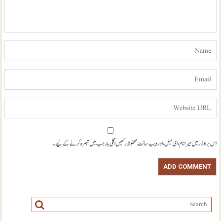
اس براؤزر میں میرا نام، ای میل، اور ویب سائٹ محفوظ رکھیں اگلی بار جب میں تبصرہ کرنے کےلیے۔