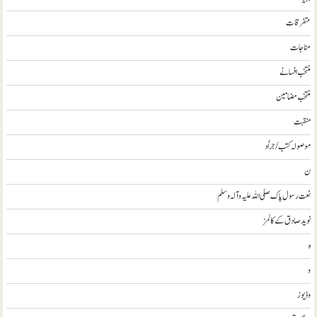
متفرقات
مناجات
منتخب افسانے
منتخب مضامين
منقبت
موصولہ کتب / جراٗد
ن
نعت رسول پاک صلی اللہ علیہ و آلہ وسلم
نويد صادق کے کالمز
ہ
و
وڈيوز