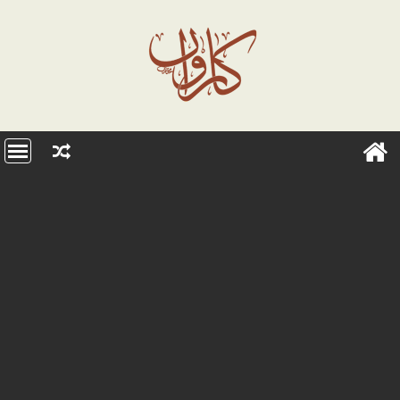
Ski
t
conten