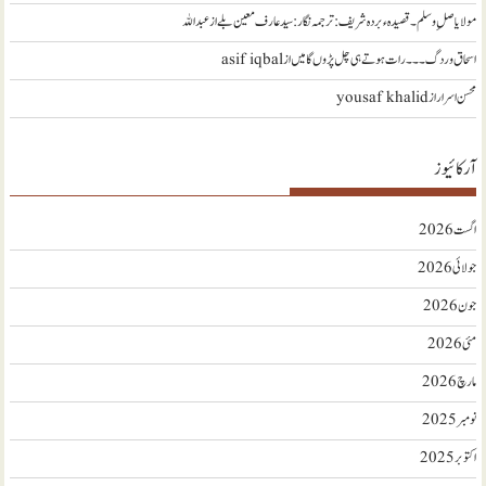
مولا یا صلِ وسلم ۔قصیدہ ء بردہ شریف: ترجمہ نگار : سید عارف معین بلے
از
عبداللہ
اسحاق وردگ ۔۔۔ رات ہوتے ہی چل پڑوں گا میں
از
asif iqbal
محسن اسرار
از
yousaf khalid
آرکائیوز
اگست 2026
جولائی 2026
جون 2026
مئی 2026
مارچ 2026
نومبر 2025
اکتوبر 2025