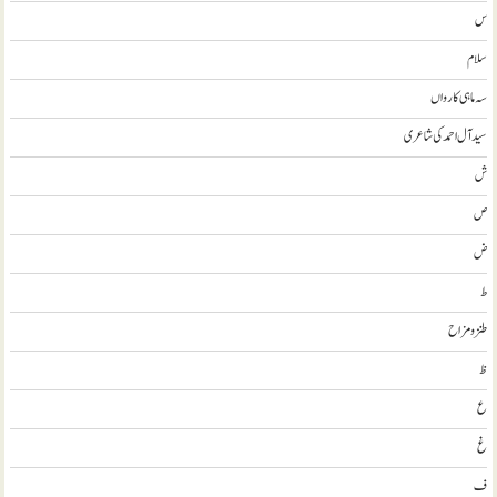
س
سلام
سہ ماہی کارواں
سيد آل احمد کی شاعری
ش
ص
ض
ط
طنز و مزاح
ظ
ع
غ
ف