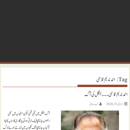
Tag:
احمد ندیم قاسمی
احمد ندیم قاسمی ۔۔۔ جنگل کی آگ
جولائی 31, 2026
نويد صادق
آگ جنگل میں لگی تھی لیکن بستیوں میں بھی
دھواں جا پہنچا ایک اڑتی ہوئی چنگاری کا سایہ پھیلا
تو کہاں جا پہنچا تنگ گلیوں میں اُمڈتے ہوئے لوگ