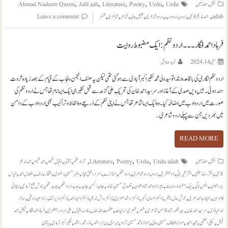
,
,
,
,
,
منتخب مضامين
Urdu
Urdu
Poetry
Literature
Jalil aali
Ahmad Nadeem Qasmi
,
,
,
,
,
,
,
,
adab
احمد ندیم قاسمی
اردو
اردو ادب
اردو شاعری
جلیل عالی
شاعر
شاعری
شعر
Leave a comment
فرہاد احمد فگار ۔۔۔ اردو نظم :ایک مضبوط روایت
مئی 14, 2024
نويد صادق
اردو نظم نگاری کی باقاعدہ ابتدا تو سید ولی محمد نظیر اکبر آبادی سے ہوگئی تھی لیکن یہ صنف انجمن پنجاب کے قیام کے بعد زیادہ ثروت
مند ہوئی۔ بیس ویں صدی کے آغاز اور سرسید احمد خان کی تحریکِ علی گڑھ سے قبل نظیر ہی ایک ایسا نام تھا جس نے اردو نظم کی
صورت میں اردو ادب میں اضافہ کیا۔ وہ ایک ایسا شاعر تھا جس نے اپنی نظم کے ذریعے وہ الفاظ و تراکیب بھی اردو ادب کے دامن
میں بھر دیں جن سے پہلے اردو شاعری…
READ MORE
,
,
,
,
,
,
,
منتخب مضامين
Urdu adab
Urdu
Poetry
Literature
آزاد نظم
آفتاب اقبال شمیم
احمد شمیم
احمد ندیم
,
,
,
,
,
,
,
,
,
,
,
,
قاسمی
اختر رضا سلیمی
اختر شیرانی
ادا جعفری
اردو
اردو شاعری
اردو نظم
استانزے
اسرارالحق مجاز
اطہر حسین رضوی
افتخار عارف
افضال احمد
الیاس
,
,
,
,
,
,
,
,
,
بابر اعوان
انیس ناگی
ایک مضبوط روایت
پیرزادہ احمد شاہ اعوان
تصدق حسین خالد
جاوید الحسن جاوید
جدید اردو نظم
جدید نظم
جوش ملیح آبادی
جیلانی
,
,
,
,
,
,
,
,
,
کامران
حفیظ جالندھری
خوش حال ناظر
ڈاکٹر احسان اکبر
ڈاکٹر ارشد معراج
ڈاکٹر روش ندیم
ڈاکٹر وحید احمد
ڈاکٹر وزیر آغا
رانا سعید دوشی
ساحر
,
,
,
,
,
,
,
,
,
,
لدھیانوی
سرسید احمد خان
سید غفور شاہ قاسم
شاعری
شعر
شعری لسانیات
عظمت اللہ خاں
علامہ اقبال
علی سردار جعفری
فرہاد احمد فگار
فیض احمد
,
,
,
,
,
,
,
,
,
فیض
کیفی اعظمی
مجید امجد
مولانا الطاف حسین حالی
مولانا محمد حسین آزاد
میرا جی
ن م راشد
نذر محمد راشد
نظیر اکبر آبادی
یامین