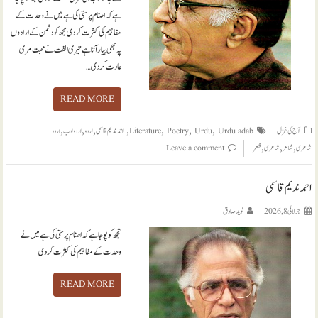
ہے کہ اصنام پرستی کی ہے میں نے وحدت کے
مفاہیم کی کثرت کر دی مجھ کو دشمن کے ارادوں
پہ بھی پیار آتا ہے تیری الفت نے محبت مری
عادت کر دی…
READ MORE
,
,
,
,
,
,
,
آج کی غزل
Urdu adab
Urdu
Poetry
Literature
احمد ندیم قاسمی
اردو
اردو ادب
اردو
,
,
,
شاعری
شاعر
شاعری
شعر
Leave a comment
احمد ندیم قاسمی
جولائی 8, 2026
نويد صادق
تجھ کو پوجا ہے کہ اصنام پرستی کی ہے میں نے
وحدت کے مفاہیم کی کثرت کر دی
READ MORE