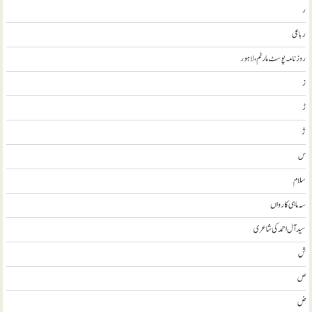
ر
رباعی
روزنامہ پوسٹ مارٹم، لاہور
ز
ڑ
ژ
س
سلام
سہ ماہی کارواں
سيد آل احمد کی شاعری
ش
ص
ض