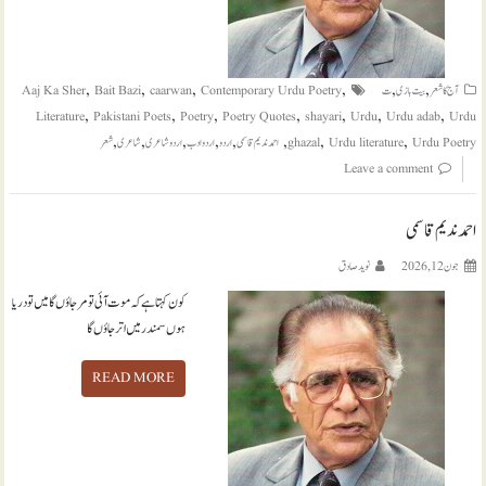
,
,
,
,
,
,
آج کا شعر
بیت بازی
ت
Contemporary Urdu Poetry
caarwan
Bait Bazi
Aaj Ka Sher
,
,
,
,
,
,
,
Literature
Pakistani Poets
Poetry
Poetry Quotes
shayari
Urdu
Urdu adab
Urdu
,
,
,
,
,
,
,
,
Urdu Poetry
Urdu literature
ghazal
احمد ندیم قاسمی
اردو
اردو ادب
اردو شاعری
شاعری
شعر
Leave a comment
احمد ندیم قاسمی
جون 12, 2026
نويد صادق
کون کہتا ہے کہ موت آئی تو مر جاؤں گا میں تو دریا
ہوں سمندر میں اتر جاؤں گا
READ MORE