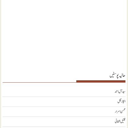
حالیہ پوسٹیں
سید آلِ احمد
اعجاز گل
محسن اسرار
قتیل شفائی