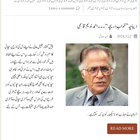
,
,
,
,
,
قاسمی کی بہترین شاعری
احمد ندیم قاسمی کی شاعری
احمد ندیم قاسمی کی غزل
احمد ندیم قاسمی کی غزلیں
احمد ندیم قاسمی کی نظمیں
احمد ندیم قاسمی کے
,
,
,
,
,
,
اشعار
اردو
اردو ادب
اردو شاعری
شاعر
شاعری
شعر
Leave a comment
دیباچہ ’’خواب دریچہ‘‘ ۔۔۔ احمد ندیم قاسمی
مئی 31, 2024
نويد صادق
پیش گفتار جلیل عالی نے اپنے دل کی لوح پر سچائی
کا اسم روشن کر رکھا ہے۔یہ اس کے اپنے الفاظ
ہیں مگر خود ستائی سے مبرا،اس لئے سچے اور
دیانت دارانہ ہیں۔اس نے مرئی اور ظاہری
سچائیوں پر ہی اکتفا نہیں کیابلکہ ڈھکی چھپی
سچائیوں کابھی کھوج لگایا ہے۔ان سچائیوں کو ہر
جہت سے پرکھا اور برتا ہے۔ہر سچے شاعر کی
طرح اس کی منزل بھی وہ آخری سچائی، وہ آخری
صداقت یا وہ آخری حقیقت ہے، جس کے لئے
انسان نے مہذب ہونا سیکھا ۔کون کہہ سکتا ہے…
READ MORE