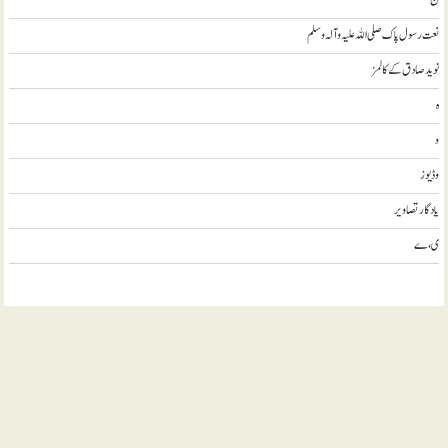
ن
نعت رسول پاک صلی اللہ علیہ و آلہ وسلم
نويد صادق کے کالمز
ہ
و
وڈيوز
يادگار تصاوير
ی، ے