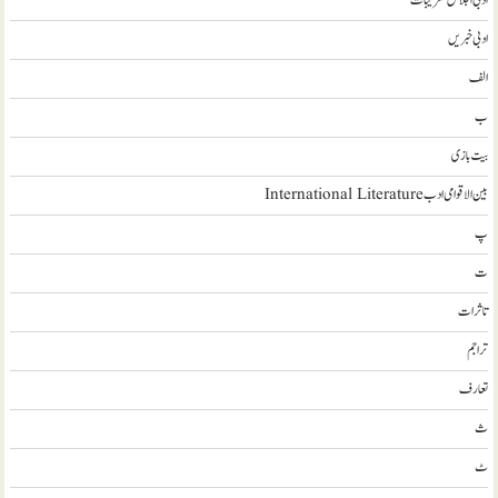
ادبی اجلاس تقریبات
ادبی خبریں
الف
ب
بیت بازی
بین الاقوامی ادب International Literature
پ
ت
تاثرات
تراجم
تعارف
ث
ٹ