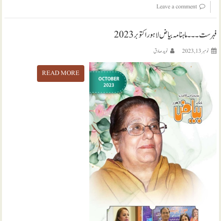
Leave a comment
فہرست ۔۔۔ ماہنامہ بیاض لاہور اکتوبر 2023
نومبر 13, 2023
نويد صادق
READ MORE