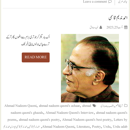
جالندھری
Leave a comment
احمد ندیم قاسمی
اگست 25, 2023
نويد صادق
اک بار بگڑ کر جو تری بزم سے اٹھوں پھر آ کے
ترے پاس نہ لوں اپنی خبر تک
READ MORE
,
,
,
,
آج کا شعر
الف
بیت بازی
ahmad
ahmad nadeem qasmi's ashaar
Ahmad Nadeem Qasmi
,
,
nadeem qasmi's ghazals
Ahmad Nadeem Qasmi's Interview
ahmad nadeem qasmi's
,
,
,
poems
ahmad nadeem qasmi's poetry
Ahmad Nadeem qasmi's best poetry
Letters by
,
,
,
,
,
,
,
Urdu adab
Urdu
Poetry
Literature
Ahmad Nadeem Qasmi
احمد ندیم قاسمی
احمد ندیم قاسمی ایوارڈ
احمد ندیم