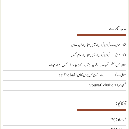
حالیہ تبصرے
شناور اسحاق ۔۔۔ گلیوں گلیوں از شاہین عباس
از
نويد صادق
شناور اسحاق ۔۔۔ گلیوں گلیوں از شاہین عباس
از
غلام حسین
مولا یا صلِ وسلم ۔قصیدہ ء بردہ شریف: ترجمہ نگار : سید عارف معین بلے
از
عبداللہ
اسحاق وردگ ۔۔۔ رات ہوتے ہی چل پڑوں گا میں
از
asif iqbal
محسن اسرار
از
yousaf khalid
آرکائیوز
اگست 2026