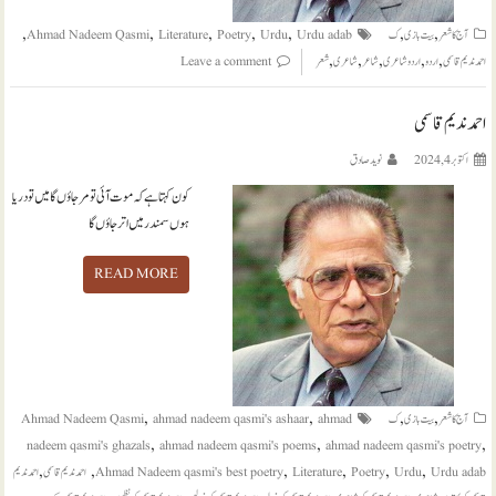
,
,
,
,
,
,
,
آج کا شعر
بیت بازی
ک
Urdu adab
Urdu
Poetry
Literature
Ahmad Nadeem Qasmi
,
,
,
,
,
احمد ندیم قاسمی
اردو
اردو شاعری
شاعر
شاعری
شعر
Leave a comment
احمد ندیم قاسمی
اکتوبر 4, 2024
نويد صادق
کون کہتا ہے کہ موت آئی تو مر جاؤں گا میں تو دریا
ہوں سمندر میں اتر جاؤں گا
READ MORE
,
,
,
,
آج کا شعر
بیت بازی
ک
ahmad
ahmad nadeem qasmi's ashaar
Ahmad Nadeem Qasmi
,
,
,
nadeem qasmi's ghazals
ahmad nadeem qasmi's poems
ahmad nadeem qasmi's poetry
,
,
,
,
,
,
Urdu adab
Urdu
Poetry
Literature
Ahmad Nadeem qasmi's best poetry
احمد ندیم قاسمی
احمد ندیم