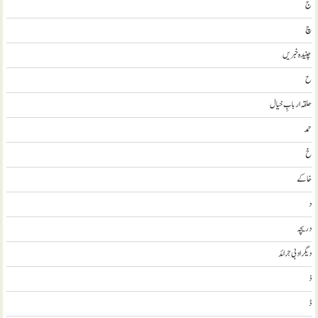
ج
چ
چنیدہ خبریں
ح
حلقہ اربابِ خیال
حمد
خ
خاکے
د
دریچہ
ديگر ادبی جرائد
ذ
ڈ