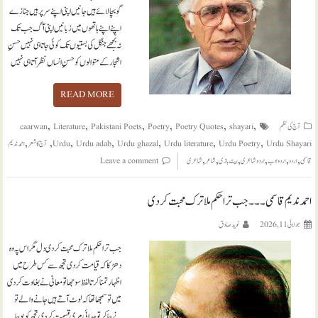
گو بچا لائے ہیں جانیں اپنی اپنے سر پر ہیں جنازے
اپنے اپنے ہاتھوں میں زبانیں اپنی آگ جب تک
نہ بُجھے جنگل کی بستیوں تک کوئی جاتا ہی نہیں حسنِ
اشجار کے متوالوں کو حسنِ انساں نظر آتا ہی نہیں
READ MORE
,
,
,
,
,
,
آج کی نظم
shayari
Poetry Quotes
Poetry
Pakistani Poets
Literature
caarwan
,
,
,
,
,
,
,
Urdu Shayari
Urdu Poetry
Urdu literature
Urdu ghazal
Urdu adab
Urdu
آج کا شعر
احمد ندیم
,
,
,
,
,
,
قاسمی
اردو
اردو ادب
اردو شاعری
بیت بازی
شاعر
شاعری
Leave a comment
احمد ندیم قاسمی ۔۔۔ جب ترا حکم ملا ترک محبت کر دی
جولائی 11, 2026
نويد صادق
جب ترا حکم ملا ترک محبت کر دی دل مگر اس پہ وہ
دھڑکا کہ قیامت کر دی تجھ سے کس طرح میں
اظہار تمنا کرتا لفظ سوجھا تو معانی نے بغاوت کر دی
میں تو سمجھا تھا کہ لوٹ آتے ہیں جانے والے تو
نے جا کر تو جدائی مری قسمت کر دی تجھ کو پوجا