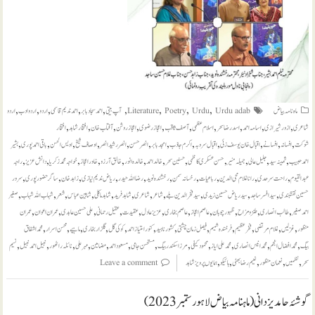
,
,
,
,
,
,
,
,
,
ماہ نامہ بیاض
Urdu adab
Urdu
Poetry
Literature
آپ بیتی
احمد سجاد بابر
احمد ندیم قاسمی
اردو
اردو ادب
اردو
,
,
,
,
,
,
,
,
,
,
شاعری
ازور شیرازی
اسامہ احمد
اسد رضا سحر
اسلام عظمی
آصف ثاقب
اعجاز رضوی
اعجاز روشن
آفتاب خان
افتخار شاہد
افتخار
,
,
,
,
,
,
,
,
,
,
,
,
شوکت
افسانہ
افسانے
اقبال خان یوسف زئی
اقبال سروبہ
اکرم جاذب
امجد بابر
انصر حسن
انصر رشید انصر
اوصاف شیخ
اویس الحسن
باقی احمد پوری
بشیر
,
,
,
,
,
,
,
,
,
,
,
,
احمد حبیب
ثمینہ سید
جلیل عالی
جمیلہ منیر
حسن عسکری کاظمی
حسنین سحر
خالد احمد
خالدہ انور
خالق آرزو
خاور اعجاز
خواجہ محمد زکریا
دانش عزیز
راجہ
,
,
,
,
,
,
,
,
,
,
عبدالقیوم
راحت سرحدی
رانا غلام محی الدین
رباعیات
رخسانہ سمن
رخشندہ نوید
رضا اللہ حیدر
ریاض ندیم نیازی
زاہد خان
ساگر حضور پوری
سرور
,
,
,
,
,
,
,
,
,
,
,
حسین نقشبندی
سید افسر ساجد
سید ریاض حسین زیدی
سید فخرالدین بلے
شاعر
شاعری
شاہد فرید
شاہد ماکلی
شاہین عباس
شعر
شہاب اللہ شہاب
صغیر
,
,
,
,
,
,
,
,
,
,
,
احمد صغیر
طالب انصاری
طنز و مزاح
ظہور چوہان
عاصم اعجاز
عاصم بخاری
عزیز عادل
عقیدت
عقیل رحمانی
علی حسین عابدی
عمران اعوان
عمران
,
,
,
,
,
,
,
,
,
,
,
,
منظور
غزلیں
غلام مرتضی
فخر عظیم
فرخندہ شمیم
فیصل زمان چشتی
کشور ناہید
کنور امتیاز احمد
کوکی گل
گلزار بخاری
ماہیے
محسن اسرار
محمد اشفاق
,
,
,
,
,
,
,
,
,
,
,
,
بیگ
محمد افضال انجم
محمد انیس انصاری
محمد علی ایاز
محمود کیفی
مرزا سکندر بیگ
مستحسن جامی
مسعود احمد
مضامین
مہر علی
نائلہ راٹھور
نبیل احمد نبیل
نسیم
,
,
,
,
,
سحر
نظمیں
نعمان منظور
نعیم رضا بھٹی
ہائیکو
ہمایوں پرویز شاہد
Leave a comment
گوشۂ حامد یزدانی (ماہنامہ بیاض لاہور ستمبر 2023)