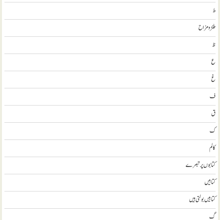
ط
طنز و مزاح
ظ
ع
غ
ف
ق
ک
کالم
کتابوں پر تبصرے
کتابيں
کتابیں بولتی ہیں
گ