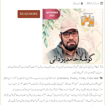
نومبر 12, 2023
نويد صادق
READ MORE
,
,
,
,
,
,
,
,
,
,
,
آج کا شعر
آج کی غزل
آج کی نظم
تاثرات
تعارف
کتابوں پر تبصرے
کتابيں
ماہ نامہ بیاض
متفرقات
منتخب افسانے
منتخب مضامين
نعت
,
رسول پاک صلی اللہ علیہ و آلہ وسلم
يادگار تصاوير
,
,
,
,
,
,
,
,
,
,
Urdu adab
Urdu
Poetry
Literature
احمد ندیم قاسمی
اردو
اردو ادب
اردو شاعری
ارشد لطیف
اسلم کولسری
اشفاق
,
,
,
,
,
,
,
,
,
,
,
حسین
افتخار عارف
افضال نوید
امیر حسین جعفری
انتظار حسین
ایک تنہائی
بازیافت
پروین شاکر
تصانیف
جعفر بلوچ
جعفر شیرازی
حسرت
,
,
,
,
,
,
,
,
,
امرتسری
خالد احمد
خالد اقبال یاسر
خالد سہیل
خود جزیرہ رات کا آخری مشورہ
خورشید رضوی
دوپہر
ڈے لائٹ یا سیونگ
روایت
زاہد
,
,
,
,
,
,
,
,
,
,
,
,
,
,
حسن
زندگی
ساقی گجراتی
شاعر
شاعری
شاہدہ حسن
شعر
شہزاد احمد
ضیاالحسن
طاہر اسلم گورا
طاہرہ
عباس تابش
عرفان ستار
عطاالحق قاسمی
علی اصغر
,
,
,
,
,
,
,
,
,
,
,
,
عباس
غزل
غزلیں
غلام حسین ساجد
قائم نقوی
نذرِ خالد احمد
نذرِ یزدانی جالندھری
نسیم سید
نظم
نعت نگاری
نوید صادق
وحید قریشی
یزدانی