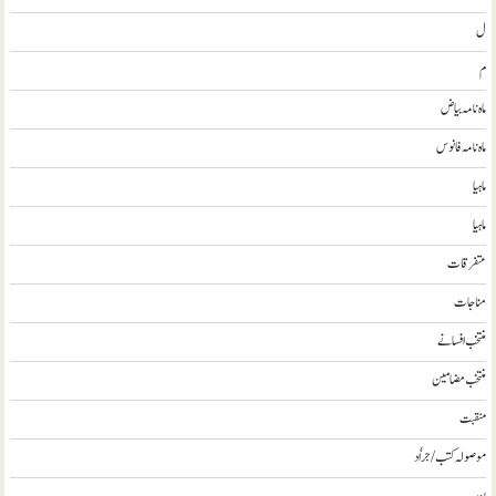
ل
م
ماہ نامہ بیاض
ماہ نامہ فانوس
ماہیا
ماہیا
متفرقات
مناجات
منتخب افسانے
منتخب مضامين
منقبت
موصولہ کتب / جراٗد