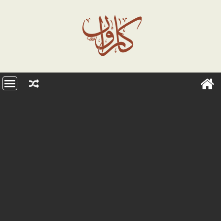
Ski
t
conten